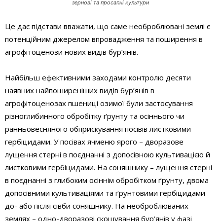
зернові та просапні культури
Це дає підстави вважати, що саме необроблювані землі є
потенційним джерелом впровадження та поширення в
агрофітоценози нових видів бур’янів.
Найбільш ефективними заходами контролю десяти
наявних найпоширеніших видів бур’янів в
агрофітоценозах пшениці озимої були застосування
різноглибинного обробітку ґрунту та осіннього чи
ранньовесняного обприскування посівів листковими
гербіцидами. У посівах ячменю ярого – дворазове
лущення стерні в поєднанні з допосівною культивацією й
листковими гербіцидами. На соняшнику – лущення стерні
в поєднанні з глибоким осіннім обробітком ґрунту, двома
допосівними культиваціями та ґрунтовими гербіцидами
до- або після сівби соняшнику. На необроблюваних
землях – одно-дворазові скошування бур’янів у фазі