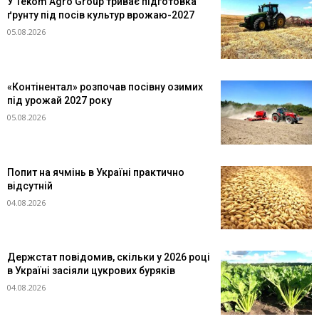
У Tekom Agro Group триває підготовка
ґрунту під посів культур врожаю-2027
05.08.2026
«Контінентал» розпочав посівну озимих
під урожай 2027 року
05.08.2026
Попит на ячмінь в Україні практично
відсутній
04.08.2026
Держстат повідомив, скільки у 2026 році
в Україні засіяли цукрових буряків
04.08.2026