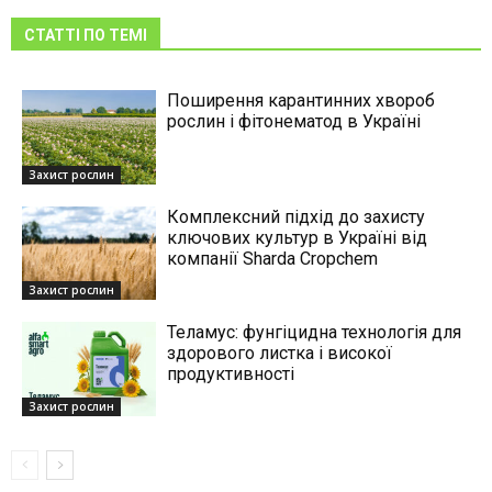
СТАТТІ ПО ТЕМІ
Поширення карантинних хвороб
рослин і фітонематод в Україні
Захист рослин
Комплексний підхід до захисту
ключових культур в Україні від
компанії Sharda Cropchem
Захист рослин
Теламус: фунгіцидна технологія для
здорового листка і високої
продуктивності
Захист рослин