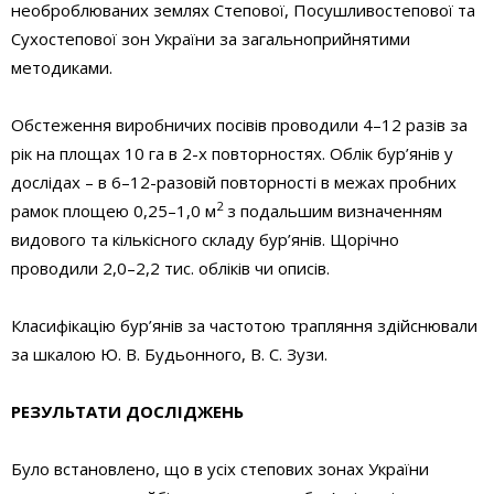
необроблюваних землях Степової, Посушливостепової та
Сухостепової зон України за загальноприйнятими
методиками.
Обстеження виробничих посівів проводили 4–12 разів за
рік на площах 10 га в 2-х повторностях. Облік бур’янів у
дослідах – в 6–12-разовій повторності в межах пробних
2
рамок площею 0,25–1,0 м
з подальшим визначенням
видового та кількісного складу бур’янів. Щорічно
проводили 2,0–2,2 тис. обліків чи описів.
Класифікацію бур’янів за частотою трапляння здійснювали
за шкалою Ю. В. Будьонного, В. С. Зузи.
РЕЗУЛЬТАТИ ДОСЛІДЖЕНЬ
Було встановлено, що в усіх степових зонах України