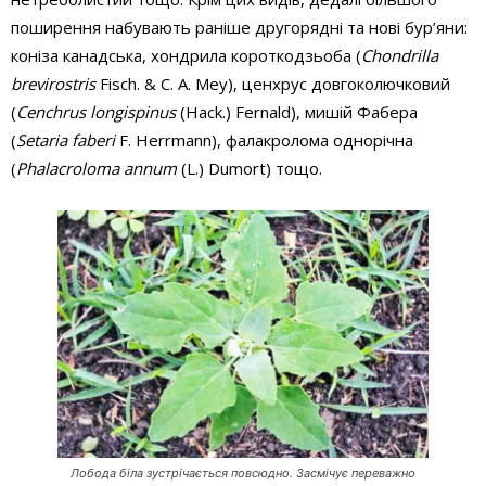
поширення набувають раніше другорядні та нові бур’яни:
коніза канадська, хондрила короткодзьоба (
Chondrilla
brevirostris
Fisch. & C. A. Mey), ценхрус довгоколючковий
(
Cenchrus
longispinus
(Hack.) Fernald), мишій Фабера
(
Setaria faberi
F. Herrmann), фалакролома однорічна
(
Phalacroloma annum
(L.) Dumort) тощо.
Лобода біла зустрічається повсюдно. Засмічує переважно