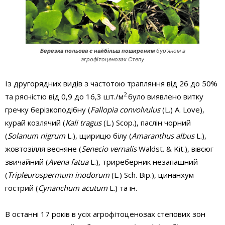
Березка польова є найбільш поширеним
бур’яном в
агрофітоценозах Степу
Із другорядних видів з частотою трапляння від 26 до 50%
2
та рясністю від 0,9 до 16,3 шт./м
було виявлено витку
гречку берізкоподібну (
Fallopia convolvulus
(L.) A. Love),
курай козлячий (
Kali tragus
(L.) Scop.), паслін чорний
(
Solanum nigrum
L.), щирицю білу (
Amaranthus albus
L.),
жовтозілля весняне (
Senecio vernalis
Waldst. & Kit.), вівсюг
звичайний (
Avena fatua
L.), триреберник незапашний
(
Tripleurospermum
inodorum
(L.) Sch. Bip.), цинанхум
гострий (
Cynanchum acutum
L.) та ін.
В останні 17 років в усіх агрофітоценозах степових зон