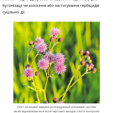
бутонізації чи колосіння або застосування гербіцидів
суцільної дії.
Осот польовий завдяки розгалудженій кореневій системі
може відновлюватися після чергових заходів з його контролю