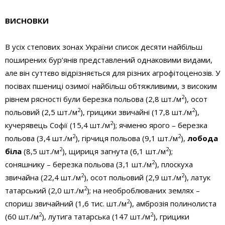
ВИСНОВКИ
В усіх степових зонах України список десяти найбільш
поширених бур’янів представлений однаковими видами,
але він суттєво відрізняється для різних агрофітоценозів. У
посівах пшениці озимої найбільш обтяжливими, з високим
2
рівнем рясності були березка польова (2,8 шт./м
), осот
2
2
польовий (2,5 шт./м
), грицики звичайні (17,8 шт./м
),
2
кучерявець Софії (15,4 шт./м
); ячменю ярого – березка
2
2
польова (3,4 шт./м
), гірчиця польова (9,1 шт./м
),
лобода
2
2
біла
(8,5 шт./м
), щириця загнута (6,1 шт./м
);
2
соняшнику – березка польова (3,1 шт./м
), плоскуха
2
2
звичайна (22,4 шт./м
), осот польовий (2,9 шт./м
), латук
2
татарський (2,0 шт./м
); на необроблюваних землях –
2
спориш звичайний (1,6 тис. шт./м
), амброзія полинолиста
2
2
(60 шт./м
), лутига татарська (147 шт./м
), грицики