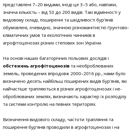
представлені 7–20 видами, іноді це 3–5 або, навпаки,
значна кількість – від 53 до 200 видів. Такі відмінності у
видовому складі, поширенні та шкідливості бур’янів
обумовлені, очевидно, значною різноманітністю ґрунтово-
кліматичних умов та екологічних чинників в
агрофітоценозах різних степових зон України.
На основі наших багаторічних польових дослідів і
обстежень агрофітоценозів
та необроблюваних
земель, проведених впродовж 2000–2016 рр., нами було
визначено десять найбільш поширених видів бур’янів, які
найчастіше трапляються в різних агрофітоценозах і не­
оброблюваних землях, визначають характер їх розподілу
та системи контролю на певних територіях.
Визначення видового складу, частоти трапляння та
поширення бур’янів проводили в агрофітоценозах і на