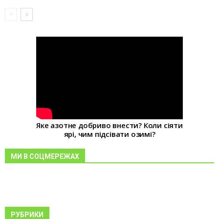
Яке азотне добриво внести? Коли сіяти
ярі, чим підсівати озимі?
МИ В СОЦМЕРЕЖАХ
РУБРИКИ