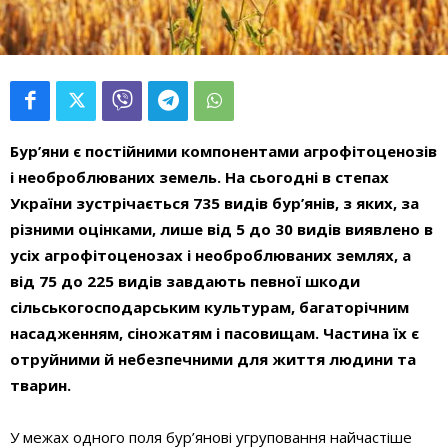
Бур’яни є постійними компонентами агрофітоценозів
і необроблюваних земель. На сьогодні в степах
України зустрічається 735 видів бур’янів, з яких, за
різними оцінками, лише від 5 до 30 видів виявлено в
усіх агрофітоценозах і необроблюваних землях, а
від 75 до 225 видів завдають певної шкоди
сільськогосподарським культурам, багаторічним
насадженням, сіножатям і пасовищам. Частина їх є
отруйними й небезпечними для життя людини та
тварин.
У межах одного поля бур’янові угруповання найчастіше