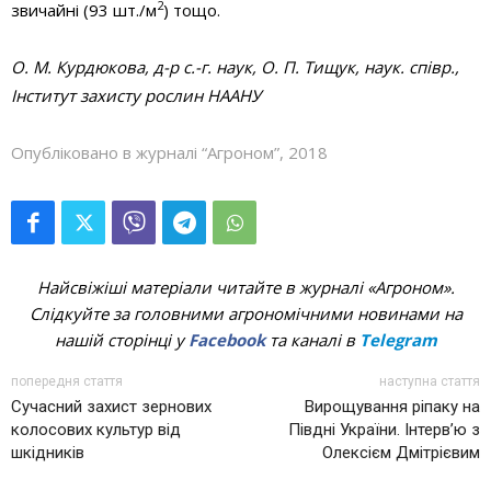
2
звичайні (93 шт./м
) тощо.
О. М. Курдюкова, д-р с.-г. наук, О. П. Тищук, наук. співр.,
Інститут захисту рослин НААНУ
Опубліковано в журналі “Агроном”, 2018
Найсвіжіші матеріали читайте в журналі «Агроном».
Слідкуйте за головними агрономічними новинами на
нашій сторінці у
Facebook
та каналі в
Telegram
попередня стаття
наступна стаття
Сучасний захист зернових
Вирощування ріпаку на
колосових культур від
Півдні України. Інтерв’ю з
шкідників
Олексієм Дмітрієвим