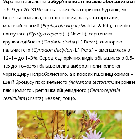
України в загальній
забур’яненості посівів збільшилася
з 6–9 до 26–31% частка таких багаторічних бур’янів, як
березка польова, осот польовий, латук татарський,
молочай лозний (
Euphorbia virgate
Waldst. & Kit.), а пирію
повзучого (
Elytrigia repens
(L.) Nevski), серцевика
крупкоподібного (
Cardaria draba
(L.) Desv.), свинорию
пальчастого (
Cynodon dactylon
(L.) Pers.) – зменшилася з
12–14 до 1–3%. Серед однорічних видів збільшився з 0,5–
1,5 до 18–63% і більше вплив амброзії полинолистої,
чорнощиру нетреболистого, а в посівах пшениці озимої –
ще й бромусу покрівельного
(Anisantha tectorum)
, вероніки
плющолистої, реп’яшка яйцевидного (
Ceratocephala
testiculata
(Crantz) Besser) тощо.