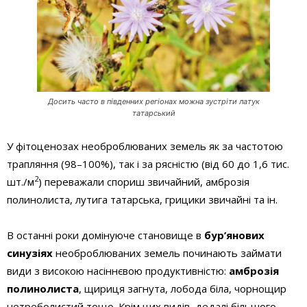
Досить часто в південних регіонах можна зустріти латук
татарський
У фітоценозах необроблюваних земель як за частотою
трапляння (98–100%), так і за рясністю (від 60 до 1,6 тис.
2
шт./м
) переважали спориш звичайний, амброзія
полинолиста, лутига татарська, грицики звичайні та ін.
В останні роки домінуюче становище в
бур’янових
синузіях
необроблюваних земель починають займати
види з високою насіннєвою продуктивністю:
амброзія
полинолиста
, щириця загнута, лобода біла, чорнощир
нетреболистий тощо. Крім цих видів, дедалі більшого