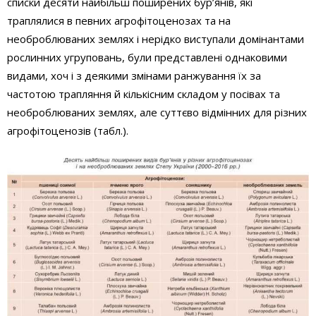
списки десяти найбільш поширених бур’янів, які
траплялися в певних агрофітоценозах та на
необроблюваних землях і нерідко виступали домінантами
рослинних угруповань, були представлені однаковими
видами, хоч і з деякими змінами ранжування їх за
частотою трапляння й кількісним складом у посівах та
необроблюваних землях, але суттєво відмінних для різних
агрофітоценозів (табл.).