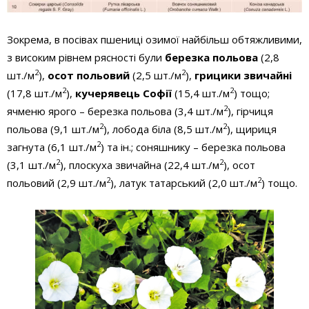
Зокрема, в посівах пшениці озимої найбільш обтяжливими,
з високим рівнем рясності були
березка польова
(2,8
2
2
шт./м
),
осот польовий
(2,5 шт./м
),
грицики звичайні
2
2
(17,8 шт./м
),
кучерявець Софії
(15,4 шт./м
) тощо;
2
ячменю ярого – березка польова (3,4 шт./м
), гірчиця
2
2
польова (9,1 шт./м
), лобода біла (8,5 шт./м
), щириця
2
загнута (6,1 шт./м
) та ін.; соняшнику – березка польова
2
2
(3,1 шт./м
), плоскуха звичайна (22,4 шт./м
), осот
2
2
польовий (2,9 шт./м
), латук татарський (2,0 шт./м
) тощо.