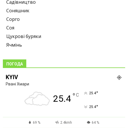
Садівництво
Соняшник
Сорго
Соя
Цукрові буряки
Ячмінь
ПОГОДА
KYIV
Рвані Хмари
°
25.4
°
C
25.4
°
25.4
69 %
2.4kmh
64 %