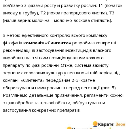
пов’язано з фазами росту й розвитку рослин: Т1 (початок
виходу в трубку), Т2 (поява прапорцевого листка), Т3
(налив зерна: молочна – молочно-воскова стиглість).
З метою ефективного контролю всього комплексу
фітофагів
компанія «Сингента»
розробила конкретні
рекомендації із застосування інсектицидів власного
виробництва з чітким позиціонуванням кожного
препарату по фазі рослини. Отже, система захисту
зернових колосових культур у весняно-літній період від
компанії «Сингента» передбачає 2–3-кратне
обприскування ними рослин в період вегетації (рис. 5).
Розглянемо детальніше призначення, регламенти кожної
з цих обробок та цільові об’єкти, обґрунтувавши
застосування конкретних препаратів.