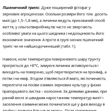
Пшеничний трипс
.
Дуже поширений фітофаг у
зернових агроценозах. Оскільки розміри його тіла досить
малі (до 1,5–1,8 мм), а личинки ведуть прихований спосіб
життя, у сільгоспвиробництві часто не звертають
особливої уваги на цього шкідника і недооцінюють його
економічне значення. А проте в групі сисних пшеничний
трипс чи не найшкодочинніший (табл. 1).
Навесні, коли температура поверхневого шару ґрунту
прогріється до +8°С, зимуючі личинки активізуються і
виходять на поверхню, щоб перетворитися на пронімф, а
потім і на німф. Згодом з’являються й імаго, які починають
перелітати на посіви озимих зернових культур у фазах
прапорцевого листка – колосіння. За деякими даними, при
ранній весні зі швидким наростанням температур виліт і
заселення озимини може починатися ще у фазі виходу в
трубку і тривати більше як місяць. Після спарювання