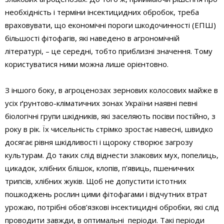
необхідність і терміни інсектицидних обробок, треба
враховувати, що економічні пороги шкодочинності (ЕПШ)
більшості фітофагів, які наведено в агрономічній
літературі, – це середні, тобто приблизні значення. Тому
користуватися ними можна лише орієнтовно.
З іншого боку, в агроценозах зернових колосових майже в
усіх ґрунтово-кліматичних зонах України наявні певні
біологічні групи шкідників, які заселяють посіви постійно, з
року в рік. Їх чисельність стрімко зростає навесні, швидко
досягає рівня шкідливості і щороку створює загрозу
культурам. До таких слід віднести злакових мух, попелиць,
цикадок, хлібних блішок, клопів, п’явиць, пшеничних
трипсів, хлібних жуків. Щоб не допустити істотних
пошкоджень рослин цими фітофагами і відчутних втрат
урожаю, потрібні обов’язкові інсектицидні обробки, які слід
проводити завжди, в оптимальні періоди. Такі періоди