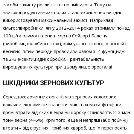
засоби захисту рослин істотно змінилося. Тому на
«високопродуктивних» полях стало економічно вигідно
використовувати максимальний захист. Наприклад,
сільгоспвиробники, які у 2012–2014 роках отримали понад
100 ц/га озимої пшениці сортів Сейлор і Балетка
(виробництво «Сингента»), крім усього іншого, в осінній і
весняно-літній періоди проводили разом 3–4 фунгіцидні
та 2–3 інсектицидні обробки. І рентабельність
вирощування культури при цьому лише зростала!
ШКІДНИКИ ЗЕРНОВИХ КУЛЬТУР
Серед шкодочинних організмів зернових колосових
важливе економічне значення мають комахи-фітофаги,
прямі втрати від яких в Україні щороку становлять 2–3 млн
тонн зерна (4–6%). Крім того, є ще й непрямі (або побічні)
втрати – від вірусних і грибних хвороб, що їх переносять