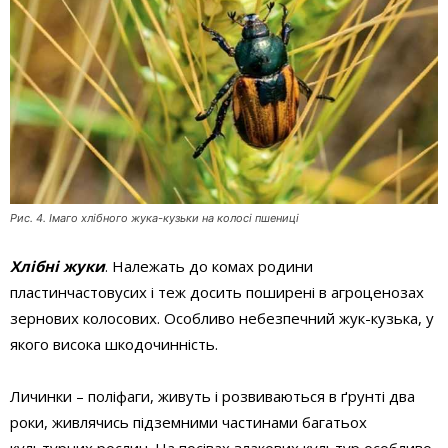
Рис. 4. Iмаго хлiбного жука-кузьки на колосi пшеницi
Хлібні жуки
. Належать до комах родини
пластинчастовусих і теж досить поширені в агроценозах
зернових колосових. Особливо небезпечний жук-кузька, у
якого висока шкодочинність.
Личинки – поліфаги, живуть і розвиваються в ґрунті два
роки, живлячись підземними частинами багатьох