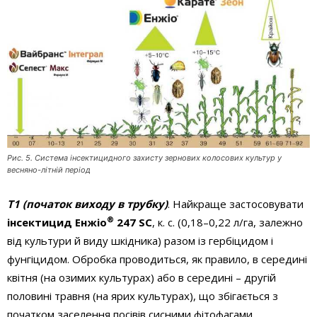
Рис. 5. Система iнсектицидного захисту зернових колосових культур у
весняно-літній період
Т1 (початок виходу в трубку)
. Найкраще застосовувати
®
інсектицид Енжіо
247 SC
, к. с. (0,18–0,22 л/га, залежно
від культури й виду шкідника) разом із гербіцидом і
фунгіцидом. Обробка проводиться, як правило, в середині
квітня (на озимих культурах) або в середині – другій
половині травня (на ярих культурах), що збігається з
початком заселення посівів сисними фітофагами