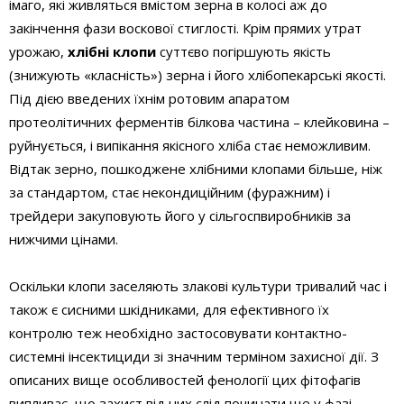
імаго, які живляться вмістом зерна в колосі аж до
закінчення фази воскової стиглості. Крім прямих утрат
урожаю,
хлібні клопи
суттєво погіршують якість
(знижують «класність») зерна і його хлібопекарські якості.
Під дією введених їхнім ротовим апаратом
протеолітичних ферментів білкова частина – клейковина –
руйнується, і випікання якісного хліба стає неможливим.
Відтак зерно, пошкоджене хлібними клопами більше, ніж
за стандартом, стає некондиційним (фуражним) і
трейдери закуповують його у сільгоспвиробників за
нижчими цінами.
Оскільки клопи заселяють злакові культури тривалий час і
також є сисними шкідниками, для ефективного їх
контролю теж необхідно застосовувати контактно-
системні інсектициди зі значним терміном захисної дії. З
описаних вище особливостей фенології цих фітофагів
випливає, що захист від них слід починати ще у фазі