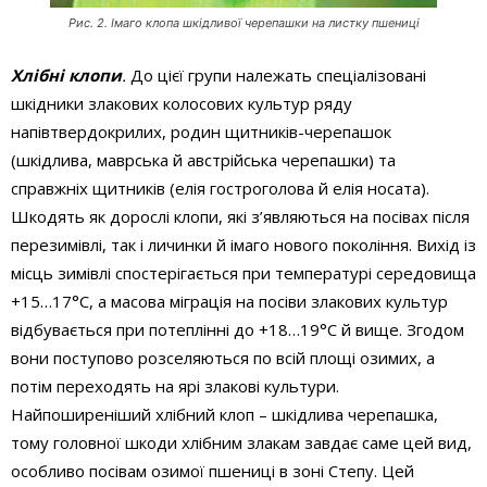
Рис. 2. Iмаго клопа шкiдливої черепашки на листку пшеницi
Хлібні клопи
.
До цієї групи належать спеціалізовані
шкідники злакових колосових культур ряду
напівтвердокрилих, родин щитників-черепашок
(шкідлива, маврська й австрійська черепашки) та
справжніх щитників (елія гостроголова й елія носата).
Шкодять як дорослі клопи, які з’являються на посівах після
перезимівлі, так і личинки й імаго нового покоління. Вихід із
місць зимівлі спостерігається при температурі середовища
+15…17°С, а масова міграція на посіви злакових культур
відбувається при потеплінні до +18…19°С й вище. Згодом
вони поступово розселяються по всій площі озимих, а
потім переходять на ярі злакові культури.
Найпоширеніший хлібний клоп – шкідлива черепашка,
тому головної шкоди хлібним злакам завдає саме цей вид,
особливо посівам озимої пшениці в зоні Степу. Цей