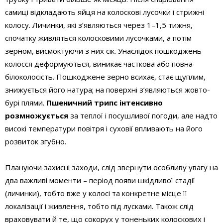
самиці відкладають яйця на колоскові лусочки і стрижні
колосу. Личинки, які з’являються через 1–1,5 тижня,
спочатку живляться колосковими лусочками, а потім
зерном, висмоктуючи з них сік. Унаслідок пошкоджень
колосся деформуються, виникає часткова або повна
білоколосість. Пошкоджене зерно всихає, стає щуплим,
знижується його натура; на поверхні з’являються жовто-
бурі плями.
Пшеничний трипс інтенсивно
розмножується
за теплої і посушливої погоди, але надто
високі температури повітря і суховії впливають на його
розвиток згубно.
Плануючи захисні заходи, слід звернути особливу увагу на
два важливі моменти – період появи шкідливої стадії
(личинки), тобто вже у колосі та конкретне місце її
локалізації і живлення, тобто під лусками. Також слід
враховувати й те, що сокорух у тоненьких колоскових і