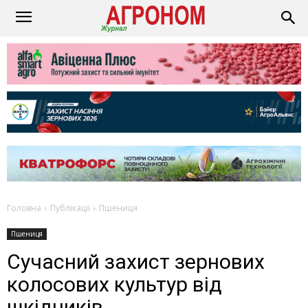
Головна
Публікації
Пшениця
Пшениця
Сучасний захист зернових
колосових культур від
шкідників