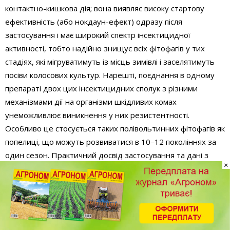
контактно-кишкова дія; вона виявляє високу стартову
ефективність (або нокдаун-ефект) одразу після
застосування і має широкий спектр інсектицидної
активності, тобто надійно знищує всіх фітофагів у тих
стадіях, які мігруватимуть із місць зимівлі і заселятимуть
посіви колосових культур. Нарешті, поєднання в одному
препараті двох цих інсектицидних сполук з різними
механізмами дії на організми шкідливих комах
унеможливлює виникнення у них резистентності.
Особливо це стосується таких полівольтинних фітофагів як
попелиці, що можуть розвиватися в 10–12 поколіннях за
один сезон. Практичний досвід застосування та дані з
×
багатьох польових дослідів не раз підтверджували високу
®
ефективність Енжіо
проти комплексу шкідників зернових
культур.
Т2 (поява прапорцевого листка)
. Оптимально