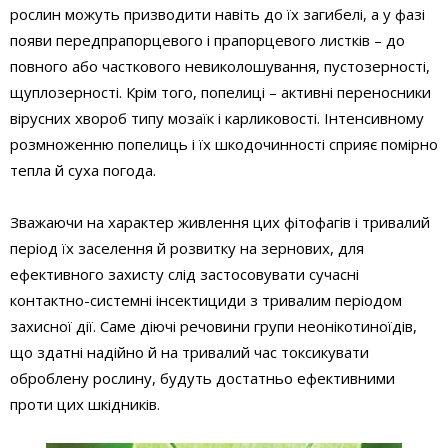
рослин можуть призводити навіть до їх загибелі, а у фазі
появи передпрапорцевого і прапорцевого листків – до
повного або часткового невиколошування, пустозерності,
щуплозерності. Крім того, попелиці – активні переносники
вірусних хвороб типу мозаїк і карликовості. Інтенсивному
розмноженню попелиць і їх шкодочинності сприяє помірно
тепла й суха погода.
Зважаючи на характер живлення цих фітофагів і тривалий
період їх заселення й розвитку на зернових, для
ефективного захисту слід застосовувати сучасні
контактно-системні інсектициди з тривалим періодом
захисної дії. Саме діючі речовини групи неонікотиноїдів,
що здатні надійно й на тривалий час токсикувати
оброблену рослину, будуть достатньо ефективними
проти цих шкідників.