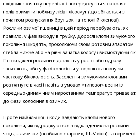
шкідник спочатку перелітає і зосереджується на краях
полів озимини поблизу лісів і лісосмуг (що збігається з
початком розпускання бруньок на тополі й кленові).
Рослини озимої пшениці в цей період перебувають, як
правило, у фазі виходу в трубку. Дорослі клопи зимуючого
покоління шкодять, проколюючи своїм ротовим апаратом
стебла нижче або на рівні зачатка колосу і висмоктуючи сік.
Пошкоджені рослини відстають у рості і або одразу
засихають, або у фазі колосіння утворюють повну чи
часткову білоколосість. Заселення зимуючими клопами
розтягнуте в часі і навіть в умовах «типової» весни із
середньо-динамічним наростанням температур триває аж
до фази колосіння в озимих.
Проте найбільшої шкоди завдають клопи нового
покоління, які відроджуються з відкладених на рослини
яєць, – личинки (особливо старших, ІІІ–V віків) та окрилені