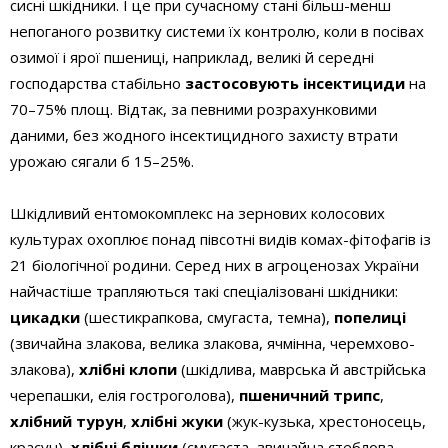
сисні шкідники. І це при сучасному стані більш-менш
непоганого розвитку системи їх контролю, коли в посівах
озимої і ярої пшениці, наприклад, великі й середні
господарства стабільно
застосовують інсектициди
на
70–75% площ. Відтак, за певними розрахунковими
даними, без жодного інсектицидного захисту втрати
урожаю сягали б 15–25%.
Шкідливий ентомокомплекс на зернових колосових
культурах охоплює понад півсотні видів комах-фітофагів із
21 біологічної родини. Серед них в агроценозах України
найчастіше трапляються такі спеціалізовані шкідники:
цикадки
(шестикрапкова, смугаста, темна),
попелиці
(звичайна злакова, велика злакова, ячмінна, черемхово-
злакова),
хлібні клопи
(шкідлива, маврська й австрійська
черепашки, елія гостроголова),
пшеничний трипс
,
хлібний турун
,
хлібні жуки
(жук-кузька, хрестоносець,
красун),
хлібні блішки
(смугаста, звичайна стеблова,