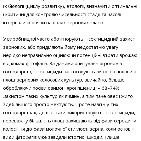
їх біології (циклу розвитку), етології, визначити оптимальні
і критичні для контролю чисельності стадії та часові
інтервали їх появи на полях зернових злаків.
У виробництві часто або ігнорують інсектицидний захист
зернових, або приділяють йому недостатню увагу,
нерідко неправильно оцінюючи потенційні втрати врожаю
від комах-фітофагів. За даними опитувань агрономів
господарств, інсектициди застосовують лише на половині
площ зернових колосових культур, звичайно, більше
обробляючи посіви озимої і ярої пшениці – 68–74%.
Захистом таких культур як ячмінь, а тим паче овес і жито
здебільшого просто нехтують. Проте навіть у тих
господарствах, де все-таки використовують інсектициди,
переважну більшість площ захищають від фази середини
колосіння до фази молочної стиглості зерна, коли основні
види фітофагів уже завдали істотної шкоди. І лише