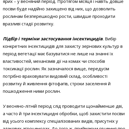
ярих – у весняний період. Протягом місяця і навіть довше
посіви буде надійно захищено від них, що дозволить
рослинам безперешкодно рости, швидше проходити
вразливі стадії розвитку.
Підбір і терміни застосування інсектицидів
.
Вибір
конкретних інсектицидів для захисту зернових культур в
період вегетації має базуватися не лише на знанні їх
властивостей, механізмів дії на комах чи способів
токсикації рослин. Як зазначалося вище, передусім
потрібно враховувати видовий склад, особливості
розвитку й живлення фітофагів, строки заселення й
пошкодження ними рослин.
У весняно-літній період слід проводити щонайменше дві,
а часто й три інсектицидні обробки, щоб захистити посіви
від усього комплексу спеціалізованих видів, присутніх у
злакових агроценозах. До того ж, приймаючи рішення про