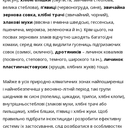
велика стеблова),
п’явиці
(червоногруда, синя),
звичайна
зернова совка, хлібні трачі
(звичайний, чорний),
злакові мухи
(вівсяна і ячмінна шведські, гессенська,
пшенична, мероміза, зеленоочка й ін.). Крім цього, на
посівах зернових злаків відчутно шкодять багатоїдні
комахи, серед яких слід виділити гусениць підгризаючих
совок (озимої, окличної),
дротяників
– личинок коваликів
(посівного, степового, темного, широкого та ін.),
личинок
пластинчастовусих
(хрущів, хлібних жуків) тощо.
Майже в усіх природно-кліматичних зонах найпоширеніші
і найнебезпечніші у весняно-літній період такі групи
шкідників як сисні (попелиці, цикадки, трипси, хлібні клопи),
внутрішньостеблові (злакові мухи, хлібні трачі або
пильщики), хлібні блішки, п’явиці і хлібні жуки. Щоб
правильно підібрати інсектициди і розробити ефективну
систему їх застосування, слід розібратися в особливостях