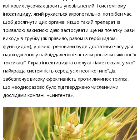
квіткових лусочках досить уповільнений, і системному
інсектициду, який рухається акропетально, потрібен час,
щоб досягнути цих органів. Якщо такий препарат із
тривалою захисною дією застосувати ще на початку фази
виходу в трубку (як правило, разом із гербіцидом і
фунгіцидом), у діючої речовини буде достатньо часу для
надходження у найвіддаленіші частини рослини і якісної їх
токсикації. Якраз інсектицидна сполука тіаметоксам, у якої
найкраща системність серед усіх неонікотиноїдів,
забезпечує високу ефективність проти личинок трипса,
що неодноразово було підтверджено численними
дослідами компанії «Сингента».