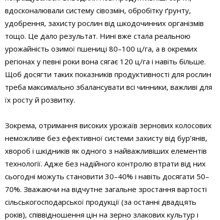
вдосконалювали систему сівозмін, обробітку ґрунту,
удобрення, захисту рослин від шкодочинних організмів
тощо. Це дало результат. Нині вже стала реальною
урожайність озимої пшениці 80–100 ц/га, а в окремих
регіонах у певні роки вона сягає 120 ц/га і навіть більше.
Щоб досягти таких показників продуктивності для рослин
треба максимально збалансувати всі чинники, важливі для
їх росту й розвитку.
Зокрема, отримання високих урожаїв зернових колосових
неможливе без ефективної системи захисту від бур’янів,
хвороб і шкідників як одного з найважливіших елементів
технології. Адже без надійного контролю втрати від них
сьогодні можуть становити 30–40% і навіть досягати 50–
70%. Зважаючи на відчутне загальне зростання вартості
сільськогосподарської продукції (за останні двадцять
років), співвідношення цін на зерно злакових культур і