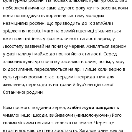
культурних рослин. На посівах злакових культур особливо
небезпечні личинки саме другого року життя восени, коли
вони пошкоджують кореневу систему молодих
незміцнілих рослин, що призводить до їх загибелі і
зрідження посівів. Імаго на озимій пшениці з’являються
вже після цвітіння, у фазі молочної стиглості зерна, у
Лісостепу зазвичай на початку червня. Живляться зерном
у фазі наливу і майже до повної його стиглості. Серед
злакових культур спочатку заселяють озимі, потім, у міру
їх достигання, переселяються на ярі. І лише коли зерно в
культурних рослин стає твердим і непридатним для
живлення, переходять на трави й бур’яни цієї самої
ботанічної родини.
Крім прямого поїдання зерна,
хлібні жуки завдають
чималої іншої шкоди, вибиваючи («вимолочуючи») його
своїми чіпкими ногами з колоска на землю. Через це
втрати врожаю суттєво зростають. Загалом один жук за