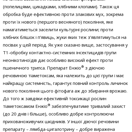
(попелицями, цикадками, хлібними клопами). Також ця
обробка буде ефективною проти злакових мух, зокрема
проти їх нового (першого весняного) покоління, яке
намагатиметься заселити культурні рослини; проти
хлібних блішок і п’явиць, жуки яких теж з’являтимуться на
посівах у цей період. Як уже сказано вище, застосування у
Т1-обробку контактно-системних інсектицидів групи
неонікотиноїдів дає особливо високий ефект проти
®
пшеничного трипса. Препарат Енжіо
з діючою
речовиною тіаметоксам, яка належить до цієї групи і має
найкращу системність, гарантує повний контроль личинок
нового покоління цього фітофага аж до збирання врожаю.
До того ж завдяки ефективній токсикації рослин
®
тіаметоксамом Енжіо
забезпечуватиме тривалий захист
(до 20 днів і більше), особливо добре контролюючи
прихованоживучих шкідників. У іншої діючої речовини
препарату – лямбда-цигалотрину – добре виражена