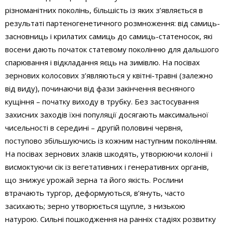
різноманітних поколінь, більшість із яких з’являється в
результаті партеногенетичного розмноження: від самиць-
засновниць і крилатих самиць до самиць-статеносок, які
восени дають початок статевому поколінню для дальшого
спарювання і відкладання яєць на зимівлю. На посівах
зернових колосових з’являються у квітні-травні (залежно
від виду), починаючи від фази закінчення весняного
кущіння – початку виходу в трубку. Без застосування
захисних заходів їхні популяції досягають максимальної
чисельності в середині – другій половині червня,
поступово збільшуючись із кожним наступним поколінням.
На посівах зернових злаків шкодять, утворюючи колонії і
висмоктуючи сік із вегетативних і генеративних органів,
що знижує урожай зерна та його якість. Рослини
втрачають тургор, деформуються, в’януть, часто
засихають; зерно утворюється щупле, з низькою
натурою. Сильні пошкодження на ранніх стадіях розвитку