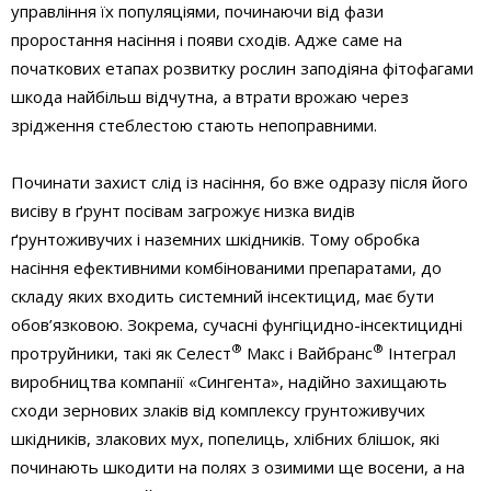
управління їх популяціями, починаючи від фази
проростання насіння і появи сходів. Адже саме на
початкових етапах розвитку рослин заподіяна фітофагами
шкода найбільш відчутна, а втрати врожаю через
зрідження стеблестою стають непоправними.
Починати захист слід із насіння, бо вже одразу після його
висіву в ґрунт посівам загрожує низка видів
ґрунтоживучих і наземних шкідників. Тому обробка
насіння ефективними комбінованими препаратами, до
складу яких входить системний інсектицид, має бути
обов’язковою. Зокрема, сучасні фунгіцидно-інсектицидні
®
®
протруйники, такі як Селест
Макс і Вайбранс
Інтеграл
виробництва компанії «Сингента», надійно захищають
сходи зернових злаків від комплексу грунтоживучих
шкідників, злакових мух, попелиць, хлібних блішок, які
починають шкодити на полях з озимими ще восени, а на