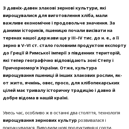
З давніх-давен злакові зернові культури, які
вирощувалися для виготовлення хліба, мали
важливе економічне і продовольче значення. За
даними істориків, пшеницю почали висівати на
теренах нашої держави ще у ІІІ–І
V
тис. до н.
е., а її
зерно в
V
–
VI
ст. стало головним продуктом експорту
до Греції й Римської імперії з південних територій,
які тепер географічно відповідають зоні Степу і
Причорномор’я України. Отже, культура
вирощування пшениці й інших злакових рослин, як-
от жито, ячмінь, овес, просо, для хлібопекарських
цілей має тривалу історичну традицію і давно й
добре відома в нашій країні.
Увесь час, особливо ж в останні два століття, технологія
вирощування зернових культур
розвивалася і
покращувалася. Виводили нові продуктивніші сорти,