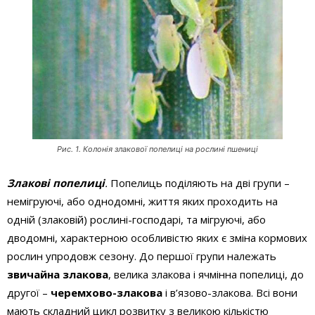
Рис. 1. Колонiя злакової попелицi на рослинi пшеницi
Злакові попелиці
.
Попелиць поділяють на дві групи –
немігруючі, або однодомні, життя яких проходить на
одній (злаковій) рослині-господарі, та мігруючі, або
дводомні, характерною особливістю яких є зміна кормових
рослин упродовж сезону. До першої групи належать
звичайна злакова
, велика злакова і ячмінна попелиці, до
другої –
черемхово-злакова
і в’язово-злакова. Всі вони
мають складний цикл розвитку з великою кількістю