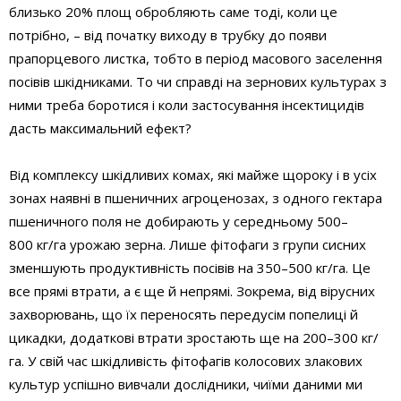
близько 20% площ обробляють саме тоді, коли це
потрібно, – від початку виходу в трубку до появи
прапорцевого листка, тобто в період масового заселення
посівів шкідниками. То чи справді на зернових культурах з
ними треба боротися і коли застосування інсектицидів
дасть максимальний ефект?
Від комплексу шкідливих комах, які майже щороку і в усіх
зонах наявні в пшеничних агроценозах, з одного гектара
пшеничного поля не добирають у середньому 500–
800 кг/га урожаю зерна. Лише фітофаги з групи сисних
зменшують продуктивність посівів на 350–500 кг/га. Це
все прямі втрати, а є ще й непрямі. Зокрема, від вірусних
захворювань, що їх переносять передусім попелиці й
цикадки, додаткові втрати зростають ще на 200–300 кг/
га. У свій час шкідливість фітофагів колосових злакових
культур успішно вивчали дослідники, чиїми даними ми