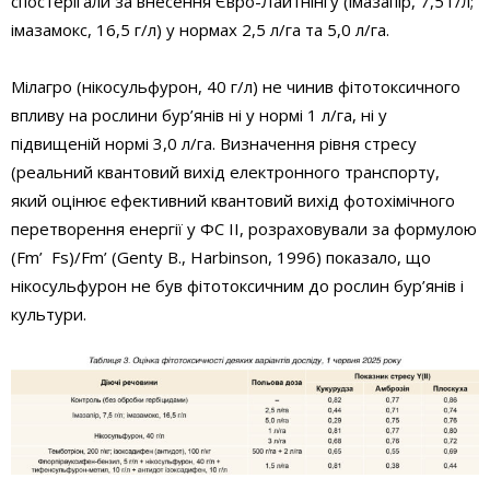
спостерігали за внесення Євро-Лайтнінгу (імазапір, 7,5 г/л;
імазамокс, 16,5 г/л) у нормах 2,5 л/га та 5,0 л/га.
Мілагро (нікосульфурон, 40 г/л) не чинив фітотоксичного
впливу на рослини бур’янів ні у нормі 1 л/га, ні у
підвищеній нормі 3,0 л/га. Визначення рівня стресу
(реальний квантовий вихід електронного транспорту,
який оцінює ефективний квантовий вихід фотохімічного
перетворення енергії у ФС ІІ, розраховували за формулою
(Fm’ ­ Fs)/Fm’ (Genty B., Harbinson, 1996) показало, що
нікосульфурон не був фітотоксичним до рослин бур’янів і
культури.