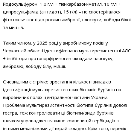
йодосульфурон, 1,0 г/л + тієнкарбазон-метил, 10 г/л +
ципросульфамід (антидот), 15 г/л) – не спостерігалося
фітотоксичності до рослин амброзії, плоскухи, лободи білої
та мишіїв.
Таким чином, у 2025 році у виробничому посіві у
Черкаській області ідентифіковано мультирезистентні АЛС
+ інгібітори протопорфіриноген оксидази плоскуху,
амброзію, лободу білу, мишії.
Очевидним є стрімке зростання кількості випадків
ідентифікації мультирезистентних біотипів бур’янів на
виробничих полях центральної частини України.
Проблема мультирезистентності біотипів бур’янів доволі
гостра, тож контролювати ці біотипи/види бур’янів
шляхом упровадження лише композицій гербіцидів з
іншими механізмами дії вкрай складно. Крім того, перелік