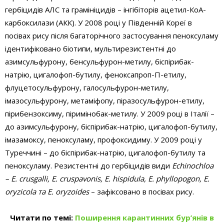
гербіцидів АЛС та грамініцидів – інгібіторів ацетил-КоА-
карбоксилази (АКК). У 2008 році у Південній Кореї в
посівах рису після багаторічного застосування пеноксуламу
ідентифіковано біотипи, мультирезистентні до
азимсульфурону, бенсульфурон-метилу, біспірибак-
натрію, цигалофоп-бутилу, феноксапроп-П-етилу,
флуцетосульфурону, галосульфурон-метилу,
імазосульфурону, метаміфопу, піразосульфурон-етилу,
пірибензоксиму, піримінобак-метилу. У 2009 році в Італії –
до азимсульфурону, біспірибак-натрію, цигалофоп-бутилу,
імазамоксу, пеноксуламу, профоксидиму. У 2009 році у
Туреччині – до біспірибак-натрію, цигалофоп-бутилу та
пеноксуламу. Резистентні до гербіцидів види
Echinochloa
– E. crus­galli, E. crus­pavonis, E. hispidula, E. phyllopogon, E.
oryzicola та E. oryzoides
– зафіксовано в посівах рису.
Читати по темі:
Поширення карантинних бур’янів в