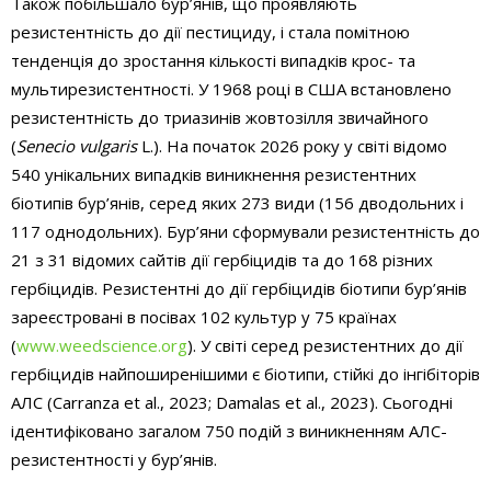
Також побільшало бур’янів, що проявляють
резистентність до дії пестициду, і стала помітною
тенденція до зростання кількості випадків крос- та
мультирезистентності. У 1968 році в США встановлено
резистентність до триазинів жовтозілля звичайного
(
Senecio vulgaris
L.). На початок 2026 року у світі відомо
540 унікальних випадків виникнення резистентних
біотипів бур’янів, серед яких 273 види (156 дводольних і
117 однодольних). Бур’яни сформували резистентність до
21 з 31 відомих сайтів дії гербіцидів та до 168 різних
гербіцидів. Резистентні до дії гербіцидів біотипи бур’янів
зареєстровані в посівах 102 культур у 75 країнах
(
www.weedscience.org
). У світі серед резистентних до дії
гербіцидів найпоширенішими є біотипи, стійкі до інгібіторів
АЛС (Carranza et al., 2023; Damalas et al., 2023). Сьогодні
ідентифіковано загалом 750 подій з виникненням АЛС­-
резистентності у бур’янів.