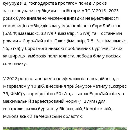
кукурудзі ці господарства протягом понад 7 років
застосовували гербіциди – інгібітори АЛС. У 2018–2023
роках було виявлено численні випадки неефективності
композиції гербіцидів класу імідазолінонів Євро­Лайтнінг
(БАСФ; імазамокс, 33 г/л + імазапір, 15 г/л) та – останніми
роками – Євро-Лайтнінг Плюс (імазапір, 7,5 г/л + імазамокс,
16,5 г/л) у боротьбі з низкою проблемних бур’янів, таких
як щириця, амброзія полинолиста, лобода біла у посівах
соняшнику.
У 2022 році встановлено неефективність подвійного, з
інтервалом у 10 діб, внесення трибенурон­метилу (Експрес
75, ФМС) у нормі двічі по 50 г/га, а також Євро­Лайтнінгу в
максимальній зареєстрованій нормі (1,2 л/га) для
контролю низки бур’янів у Вінницькій, Чернігівській,
Миколаївській та Черкаській областях.