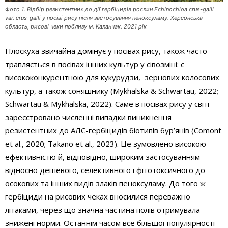
Фото 1. Відбір резистентних до дії гербіцидів рослин Echinochloa crus-galli
var. crus-galli у посіві рису після застосування пеноксуламу. Херсонська
область, рисові чеки поблизу м. Каланчак, 2021 рік
Плоскуха звичайна домінує у посівах рису, також часто
трапляється в посівах інших культур у сівозміні: є
висококонкурентною для кукурудзи, зернових колосових
культур, а також соняшнику (Mykhalska & Schwartau, 2022;
Schwartau & Mykhalska, 2022). Саме в посівах рису у світі
зареєстровано численні випадки виникнення
резистентних до АЛС-гербіцидів біотипів бур’янів (Comont
et al., 2020; Takano et al., 2023). Це зумовлено високою
ефективністю й, відповідно, широким застосуванням
відносно дешевого, селективного і фітотоксичного до
осокових та інших видів злаків пеноксуламу. До того ж
гербіциди на рисових чеках вносилися переважно
літаками, через що значна частина полів отримувала
знижені норми. Останнім часом все більшої популярності