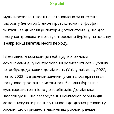
Україні
Мультирезистентності не встановлено за внесення
гліфосату (інгібітор 5-енол-пірувілшикімат-3-фосфат
синтази) та дикватів (інгібітори фотосистеми І), що дає
змогу контролювати вегетуючі рослини бур’яну на початку
й наприкінці вегетаційного періоду.
Ефективність композицій гербіцидів з різними
механізмами дії у контролюванні резистентності бур’янів
потребує додаткових досліджень (Yukhymuk et al., 2022;
Turra, 2023). За різними даними, у світі спостерігається
поступове зростання чисельності біотипів бур’янів з
мультирезистентністю до гербіцидів. Дослідники
наголошують, що застосування комплексів гербіцидів
може знижувати рівень чутливості до діючих речовин у
рослин, що отримано з насіння від рослин, раніше