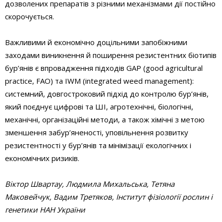
дозволених препаратів з різними механізмами дії постійно
скорочується.
Важливими й економічно доцільними запобіжними
заходами виникнення й поширення резистентних біотипів
бур’янів є впровадження підходів GAP (good agricultural
practice, FAO) та IWM (integrated weed management):
системний, довгостроковий підхід до контролю бур’янів,
який поєднує цифрові та ШІ, агротехнічні, біологічні,
механічні, організаційні методи, а також хімічні з метою
зменшення забур’яненості, уповільнення розвитку
резистентності у бур’янів та мінімізації екологічних і
економічних ризиків.
Віктор Швартау, Людмила Михальська, Тетяна
Маковейчук, Вадим Третяков, Інститут фізіології рослин і
генетики НАН України