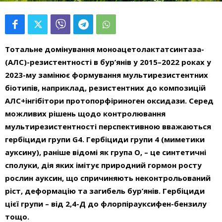
Тотальне домінування моноацетолактатсинтаза-
(АЛС)-резистентності в бур’янів у 2015–2022 роках у
2023-му замінює формування мультирезистентних
біотипів, наприклад, резистентних до композицій
АЛС+інгібітори протопорфіриноген оксидази. Серед
можливих рішень щодо контролювання
мультирезистентності перспективною вважаються
гербіциди групи G4. Гербіциди групи 4 (миметики
ауксину), раніше відомі як група O, – це синтетичні
сполуки, дія яких імітує природний гормон росту
рослин ауксин, що спричиняють неконтрольований
ріст, деформацію та загибель бур’янів. Гербіциди
цієї групи – від 2,4-Д до флорпірауксифен-бензилу
тощо.