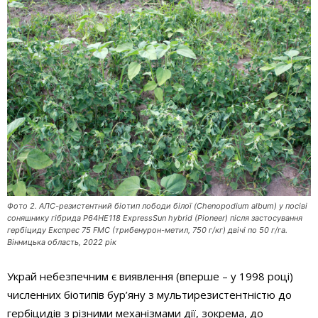
Фото 2. AЛС-резистентний біотип лободи білої (Chenopodium album) у посіві
соняшнику гібрида P64HE118 ExpressSun hybrid (Pioneer) після застосування
гербіциду Експрес 75 FMC (трибенурон-метил, 750 г/кг) двічі по 50 г/га.
Вінницька область, 2022 рік
Украй небезпечним є виявлення (вперше – у 1998 році)
численних біотипів бур’яну з мультирезистентністю до
гербіцидів з різними механізмами дії, зокрема, до