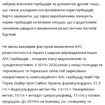
набуває внесення гербіцидів за допомогою дронів тощо,
що також ускладнює контролювання норм гербіцидів.
Варто зауважити, що зараз виробничники знижують
норми гербіцидів на великих площах, що є додатковим
чинником швидкого виникнення резистентних біотипів
бур’янів.
Не менш важливим фактором виникнення АЛС-
резистентності в Україні є широке впровадження інших
АЛС-гербіцидів – похідних класу імідазолінонів та
сульфонілсечовин. У 2019 і 2020 роках у низці господарств
Чернігівської та Черкаської областей зафіксовано
неефективність композиційного АЛС-гербіциду МайсТер
Пауер (Байєр Кроп Сайєнс Україна; форамсульфурон, 31,5
г/л + йодосульфурон-метил-Na, 1,0 г/л + тієнкарбазон­
метил, 10 г/л + антидот ципросульфамід, 15 г/л) у посівах
кукурудзи. До 2019­го на пшениці, сої, соняшнику та