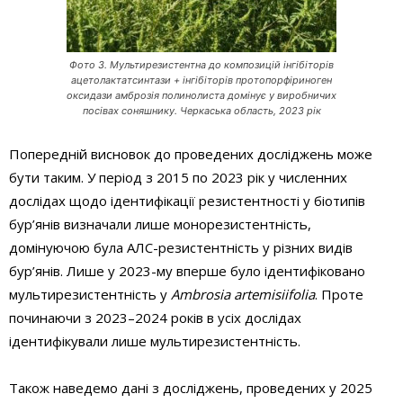
Фото 3. Мультирезистентна до композицій інгібіторів
ацетолактатсинтази + інгібіторів протопорфіриноген
оксидази амброзія полинолиста домінує у виробничих
посівах соняшнику. Черкаська область, 2023 рік
Попередній висновок до проведених досліджень може
бути таким. У період з 2015 по 2023 рік у численних
дослідах щодо ідентифікації резистентності у біотипів
бур’янів визначали лише монорезистентність,
домінуючою була АЛС-резистентність у різних видів
бур’янів. Лише у 2023-­му вперше було ідентифіковано
мультирезистентність у
Ambrosia artemisiifolia
. Проте
починаючи з 2023–2024 років в усіх дослідах
ідентифікували лише мультирезистентність.
Також наведемо дані з досліджень, проведених у 2025