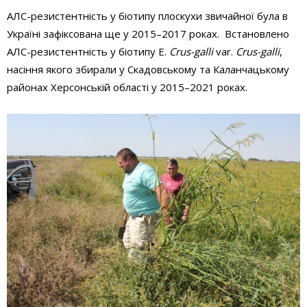
АЛС­-резистентність у біотипу плоскухи звичайної була в
Україні зафіксована ще у 2015–2017 роках. Встановлено
АЛС-резистентність у біотипу E.
Crus-galli
var.
Crus-galli
,
насіння якого збирали у Скадовському та Каланчацькому
районах Херсонській області у 2015–2021 роках.