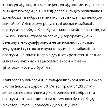
+ нікосульфурон, 40 г/л + тифенсульфурон-метил, 10 г/л +
антидот ізоксадифен, 10 г/л) доволі швидко розвивалася
до лободи та амброзії й значно повільніше – до плоскухи
звичайної. У кінцевому результаті рослини амброзії,
плоскухи та лободи білої були знищені майже повністю, на
90–95%. Рівень стресу за впливу флорпірауксифен-
бензилу з нікосульфуроном не змінювався у листках
кукурудзи і суттєво знижувався у листках амброзії та
плоскухи. Це свідчить про відсутність резистентності до
миметику ауксину – зафіксовано високий рівень
фітотоксичності до бур’янів.
Толпіралат у композиції із сульфонілсечовиною – Рейкер
Екстра (нікосульфурон, 30 г/л; толпіралат, 1,33 л/га) –
виявився неефективним у контролюванні амброзії та
плоскухи. Також недієвим на цьому полі був гербіцид
Майстер Пауер (форамсульфурон, 31,5 г/л +