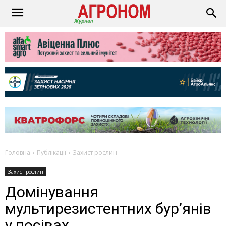
Головна
Публікації
Захист рослин
Захист рослин
Домінування
мультирезистентних бур’янів
у посівах