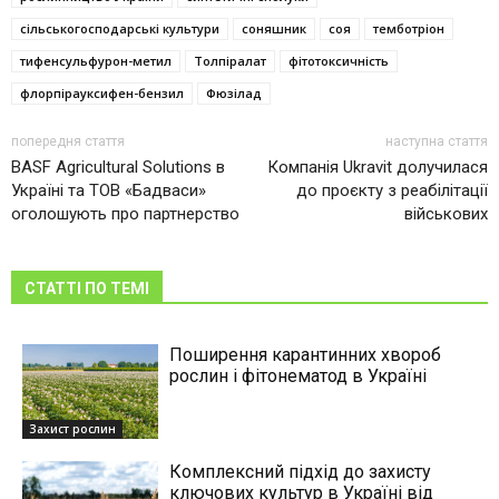
сільськогосподарські культури
соняшник
соя
темботріон
тифенсульфурон-метил
Толпіралат
фітотоксичність
флорпірауксифен-бензил
Фюзілад
попередня стаття
наступна стаття
BASF Agricultural Solutions в
Компанія Ukravit долучилася
Україні та ТОВ «Бадваси»
до проєкту з реабілітації
оголошують про партнерство
військових
СТАТТІ ПО ТЕМІ
Поширення карантинних хвороб
рослин і фітонематод в Україні
Захист рослин
Комплексний підхід до захисту
ключових культур в Україні від