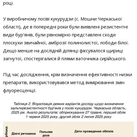
році.
У виробничому посіві кукурудзи (с. Мошни Черкаської
області), де в попередні роки були виявлені резистентні
види бур’янів, були рівномірно представлені сходи
плоскухи звичайної, амброзії полинолистої, лободи білої.
Дещо менше на дослідній ділянці фіксувалося щириці
загнутої, спостерігалися й плями ваточника сирійського.
Під час дослідження, крім визначення ефективності низки
препаратів, використовувався метод вимірювання змін
флуоресценції.