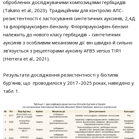
оброблених досліджуваними композиціями гербіцидів
(Takano et al., 2023). Традиційним для контролю АЛС­
резистентності є застосування синтетичних ауксинів, 2,4­Д
та флорпірауксифен-бензилу. Флорпірауксифен-бензил
належить до нового класу гербіцидів – синтетичних
ауксинів з особливим механізмом дії: він швидко й сильно
зв’язується з рецепторами ауксину AFB5
versus
TIR1
(Herrera et al., 2021).
Результати дослідження резистентності у біотипів
бур’янів, що проводилося у 2017–2025 роках, наведено у
табл. 1.