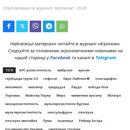
Опубліковано в журналі “Агроном”, 2026
Найсвіжіші матеріали читайте в журналі «Агроном».
Слідкуйте за головними агрономічними новинами на
нашій сторінці у
Facebook
та каналі в
Telegram
ТЕГИ
АЛС-­резистентність
амброзія
ауксин
гербіциди групи G4
гліфосат
Євро-Лайтнінг®
ізоксадифен
імазамокс
імазапір
кукурудза
Лаудіс
лободи біла
Лортама
Майстер Пауер
Меро
миметики ауксину
Мілагро
монорезистентність
мультирезистентні бур’яни
мультирезистентність
нікосульфурон
плоскуха
плоскуха звичайна
Пума
пшениця
Рейкер Екстра
рослинництво України
синтетичні сполуки