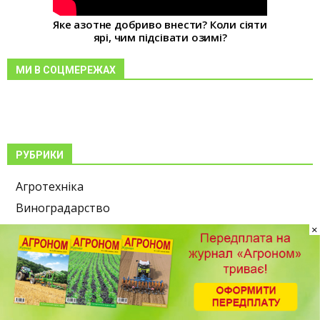
Яке азотне добриво внести? Коли сіяти
ярі, чим підсівати озимі?
МИ В СОЦМЕРЕЖАХ
РУБРИКИ
Агротехніка
Виноградарство
Добрива
×
Жито
Захист рослин
Землеробство
Інтерв’ю