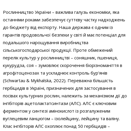
Рослинництво України – важлива галузь економіки, яка
останніми роками забезпечує суттєву частку надходжень
до бюджету від експорту. Наша держава є одним із
гарантів продовольчої безпеки у світі й має потенціал для
подальшого нарощування виробництва
сільськогосподарської продукції. Проте обмежений
перелік культур у рослинництві – соняшник, пшениця,
кукурудза, соя – зумовлює скорочення біорізноманіття в
агрофітоценозах та ускладнює контроль бур’янів
(Schwartau & Mykhalska, 2022). Переважна більшість
гербіцидів в Україні, призначених для застосування в
посівах культурних рослин, належить за механізмом дії до
інгібіторів ацетолактатсинтази (АЛС). АЛС є ключовим
ферментом у синтезі амінокислот із розгалуженим
вуглецевим ланцюгом – ізолейцину, лейцину та валіну.
Клас інгібіторів АЛС охоплює понад 50 гербіцидів –