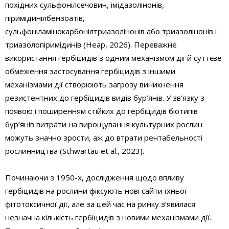
похідних сульфонілсечовин, імідазолінонів,
піримідинілбензоатів,
сульфоніламінокарбонілтриазолінонів або триазолінонів і
триазолопіримідинів (Heap, 2026). Переважне
використання гербіцидів з одним механізмом дії й суттєве
обмеження застосування гербіцидів з іншими
механізмами дії створюють загрозу виникнення
резистентних до гербіцидів видів бур’янів. У зв’язку з
появою і поширенням стійких до гербіцидів біотипів
бур’янів витрати на вирощування культурних рослин
можуть значно зрости, аж до втрати рентабельності
рослинництва (Schwartau et al., 2023).
Починаючи з 1950-х, дослідження щодо впливу
гербіцидів на рослини фіксують нові сайти їхньої
фітотоксичної дії, але за цей час на ринку з’явилася
незначна кількість гербіцидів з новими механізмами дії.