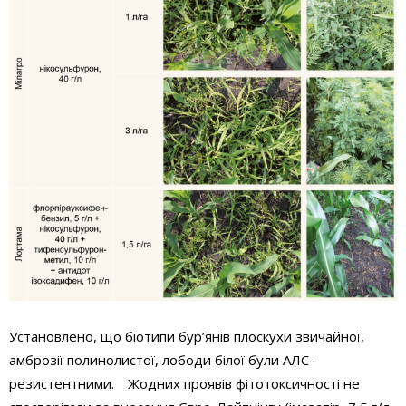
Установлено, що біотипи бур’янів плоскухи звичайної,
амброзії полинолистої, лободи білої були АЛС-
резистентними. Жодних проявів фітотоксичності не