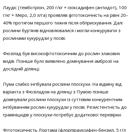
Лаудіс (темботріон, 200 г/кг + ізоксадифен (антидот), 100
г/кг + Меро, 2,0 л/га) проявляв фітотоксичність на рівні 20–
40% протягом першого тижня після обприскування. Далі
рослини бур’янів відновлювалися і могли конкурувати з
рослинами кукурудзи у посіві.
Фюзілад був високофітотоксичним до рослин злакових
видів. Пізніше було виявлено домінування амброзії на
дослідній ділянці.
Пума слабко інгібувала рослини плоскухи. На відміну від
варіанта з Фюзіладом на ділянці з Пумою пізніше
домінували рослини плоскухи із суттєвим конкурентним
інгібуванням рослин кукурудзи у посіві. Резистентність до
грамініцидів у плоскухи потребує додаткової перевірки.
Фітотоксичність Лортама (флорпірауксифен-бензил, 5 г/л