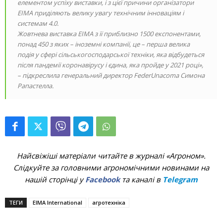
елементом успіху виставки, і з цієї причини організатори
EIMA приділяють велику увагу технічним інноваціям і
системам 4.0.
Жовтнева виставка EIMA з її приблизно 1500 експонентами,
понад 450 з яких – іноземні компанії, це – перша велика
подія у сфері сільськогосподарської техніки, яка відбудеться
після пандемії коронавірусу і єдина, яка пройде у 2021 році»,
– підкреслила генеральний директор FederUnacoma Симона
Рапастелла.
Найсвіжіші матеріали читайте в журналі «Агроном».
Слідкуйте за головними агрономічними новинами на
нашій сторінці у
Facebook
та каналі в
Telegram
ТЕГИ
EIMA International
агротехніка