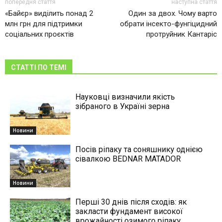
попередня стаття
наступна стаття
«Байєр» виділить понад 2
Один за двох. Чому варто
млн грн для підтримки
обрати інсекто-фунгіцидний
соціальних проєктів
протруйник Кантаріс
СТАТТІ ПО ТЕМІ
Науковці визначили якість
зібраного в Україні зерна
Новини
Посів ріпаку та соняшнику однією
сівалкою BEDNAR MATADOR
Новини
Перші 30 днів після сходів: як
закласти фундамент високої
врожайності озимого ріпаку