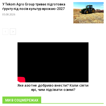
У Tekom Agro Group триває підготовка
ґрунту під посів культур врожаю-2027
05.08.2026
Яке азотне добриво внести? Коли сіяти
ярі, чим підсівати озимі?
МИ В СОЦМЕРЕЖАХ