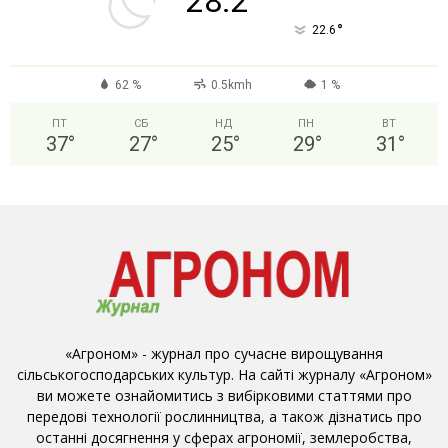
28.2
°
22.6
62 %
0.5kmh
1 %
ПТ
СБ
НД
ПН
ВТ
37
°
27
°
25
°
29
°
31
°
«Агроном» - журнал про сучасне вирощування
сільськогосподарських культур. На сайті журналу «Агроном»
ви можете ознайомитись з вибірковими статтями про
передові технології рослинництва, а також дізнатись про
останні досягнення у сферах агрономії, землеробства,