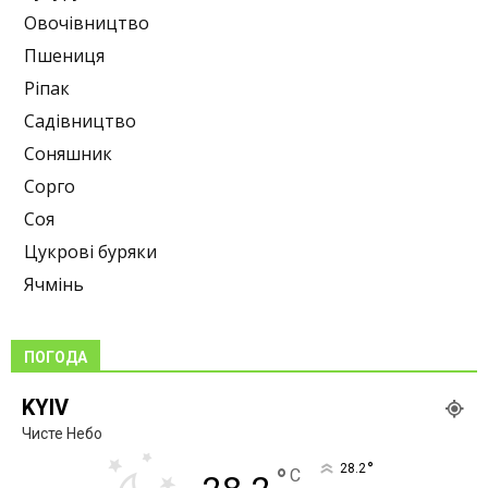
Овочівництво
Пшениця
Ріпак
Садівництво
Соняшник
Сорго
Соя
Цукрові буряки
Ячмінь
ПОГОДА
KYIV
Чисте Небо
°
28.2
°
C