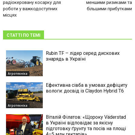
радіокеровану косарку для
меншими ризиками та
роботи у важкодоступних
більшими прибутками
місцях
СТАТТІ ПО ТЕМІ
Rubin TF – лідер серед дискових
знарядь в Україні
Агротехніка
Ефективна сівба в умовах дефіциту
вологи: досвід із Claydon Hybrid Т6
Агротехніка
Віталій Філатов: «Щороку Väderstad
в Україні відповідає за якісну
підготовку ґрунту та посів на площі
4–5 млн гектарів»