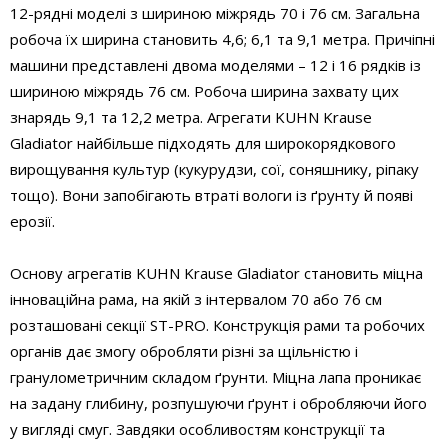
12-рядні моделі з шириною міжрядь 70 і 76 см. Загальна
робоча їх ширина становить 4,6; 6,1 та 9,1 метра. Причіпні
машини представлені двома моделями – 12 і 16 рядків із
шириною міжрядь 76 см. Робоча ширина захвату цих
знарядь 9,1 та 12,2 метра. Агрегати KUHN Krause
Gladiator найбільше підходять для широкорядкового
вирощування культур (кукурудзи, сої, соняшнику, ріпаку
тощо). Вони запобігають втраті вологи із ґрунту й появі
ерозії.
Основу агрегатів KUHN Krause Gladiator становить міцна
інноваційна рама, на якій з інтервалом 70 або 76 см
розташовані секції ST-PRO. Конструкція рами та робочих
органів дає змогу обробляти різні за щільністю і
гранулометричним складом ґрунти. Міцна лапа проникає
на задану глибину, розпушуючи ґрунт і обробляючи його
у вигляді смуг. Завдяки особливостям конструкції та