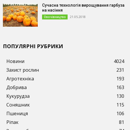
Сучасна технологія вирощування гарбуза
на насіння
21.05.2018
Овочівництво
ПОПУЛЯРНІ РУБРИКИ
Новини
4024
Захист рослин
231
Агротехніка
193
Добрива
163
Кукурудза
130
Соняшник
115
Пшениця
106
Ріпак
81