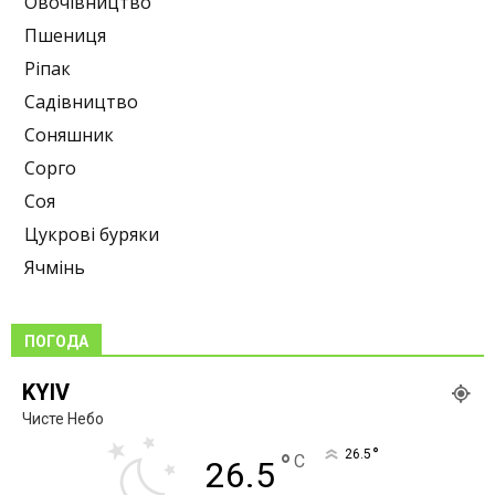
Овочівництво
Пшениця
Ріпак
Садівництво
Соняшник
Сорго
Соя
Цукрові буряки
Ячмінь
ПОГОДА
KYIV
Чисте Небо
°
26.5
°
C
26.5