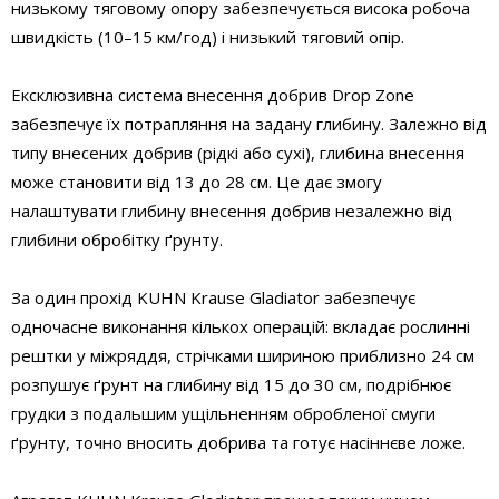
низькому тяговому опору забезпечується висока робоча
швидкість (10–15 км/ год) і низький тяговий опір.
Ексклюзивна система внесення добрив Drop Zone
забезпечує їх потрапляння на задану глибину. Залежно від
типу внесених добрив (рідкі або сухі), глибина внесення
може становити від 13 до 28 см. Це дає змогу
налаштувати глибину внесення добрив незалежно від
глибини обробітку ґрунту.
За один прохід KUHN Krause Gladiator забезпечує
одночасне виконання кількох операцій: вкладає рослинні
рештки у міжряддя, стрічками шириною приблизно 24 см
розпушує ґрунт на глибину від 15 до 30 см, подрібнює
грудки з подальшим ущільненням обробленої смуги
ґрунту, точно вносить добрива та готує насіннєве ложе.