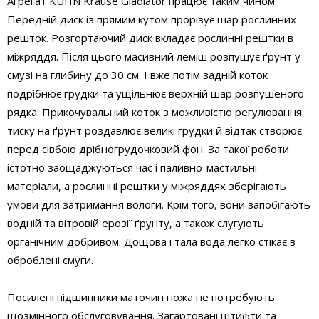
Агрегат KUHN Krause Gladiator працює таким чином.
Передній диск із прямим кутом прорізує шар рослинних
решток. Розгортаючий диск вкладає рослинні рештки в
міжряддя. Після цього масивний леміш розпушує ґрунт у
смузі на глибину до 30 см. І вже потім задній коток
подрібнює грудки та ущільнює верхній шар розпушеного
рядка. Прикочувальний коток з можливістю регулювання
тиску на ґрунт роздавлює великі грудки й відтак створює
перед сівбою дрібногрудочковий фон. За такої роботи
істотно заощаджуються час і паливно-мастильні
матеріали, а рослинні рештки у міжряддях зберігають
умови для затримання вологи. Крім того, вони запобігають
водній та вітровій ерозії ґрунту, а також слугують
органічним добривом. Дощова і тала вода легко стікає в
оброблені смуги.
Посилені підшипники маточин ножа не потребують
щозмінного обслуговування. Загартовані штифти та