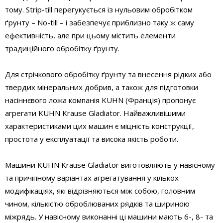
тому. Strip-till перегукується із нульовим обробітком
ґрунту – No-till – і забезпечує приблизно таку ж саму
ефективність, але при цьому містить елементи
традиційного обробітку ґрунту.
Для стрічкового обробітку ґрунту та внесення рідких або
твердих мінеральних добрив, а також для підготовки
насіннєвого ложа компанія KUHN (Франція) пропонує
агрегати KUHN Krause Gladiator. Найважливішими
характеристиками цих машин є міцність конструкції,
простота у експлуатації та висока якість роботи.
Машини KUHN Krause Gladiator виготовляють у навісному
та причіпному варіантах агрегатування у кількох
модифікаціях, які відрізняються між собою, головним
чином, кількістю оброблюваних рядків та шириною
міжрядь. У навісному виконанні ці машини мають 6-, 8- та