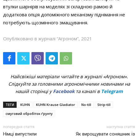
втулки шарнірів на моделях зі складною рамою й
додаткова опція допоміжного механізму піднімання не
потребують щозмінного змащування.
Опубліковано в журналі “Агроном”, 2021
Найсвіжіші матеріали читайте в журналі «Агроном».
Слідкуйте за головними агрономічними новинами на
нашій сторінці у
Facebook
та каналі в
Telegram
ТЕГИ
KUHN
KUHN Krause Gladiator
No-till
Strip-till
смуговий обробіток ґрунту
попередня стаття
наступна стаття
Німці випустили
Як вирощувати соняшник із