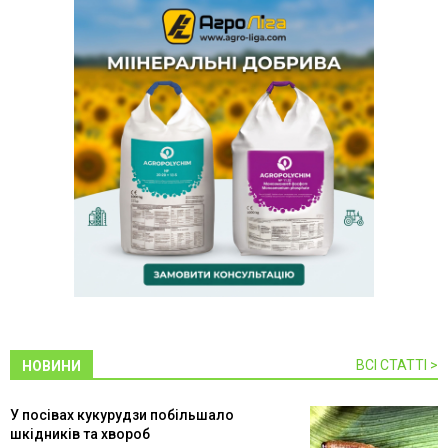
ВСІ СТАТТІ >
НОВИНИ
У посівах кукурудзи побільшало
шкідників та хвороб