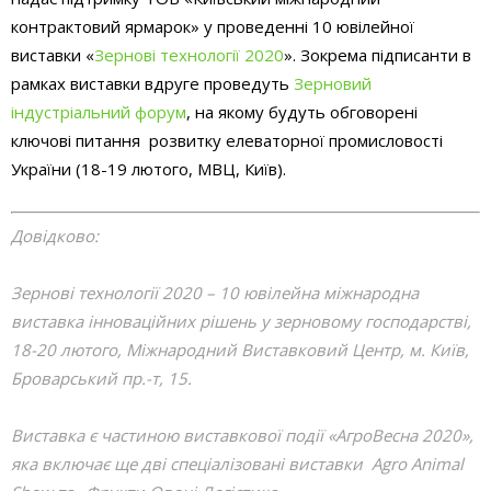
контрактовий ярмарок» у проведенні 10 ювілейної
виставки «
Зернові технології 2020
». Зокрема підписанти в
рамках виставки вдруге проведуть
Зерновий
індустріальний форум
, на якому будуть обговорені
ключові питання розвитку елеваторної промисловості
України (18-19 лютого, МВЦ, Київ).
Довідково:
Зернові технології 2020 – 10 ювілейна міжнародна
виставка інноваційних рішень у зерновому господарстві,
18-20 лютого, Міжнародний Виставковий Центр, м. Київ,
Броварський пр.-т, 15.
Виставка є частиною виставкової події «АгроВесна 2020»,
яка включає ще дві спеціалізовані виставки Agro Animal