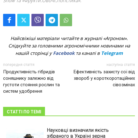
Show та «Фрукти.Овочі.Логістика».
Найсвіжіші матеріали читайте в журналі «Агроном».
Слідкуйте за головними агрономічними новинами на
нашій сторінці у
Facebook
та каналі в
Telegram
попередня стаття
наступна стаття
Продуктивність гібридів
Ефективність захисту сої від
соняшнику залежно від
хвороб у короткоротаційних
густоти стояння рослин та
сівозмінах
систем удобрення
СТАТТІ ПО ТЕМІ
Науковці визначили якість
зібраного в Україні зерна