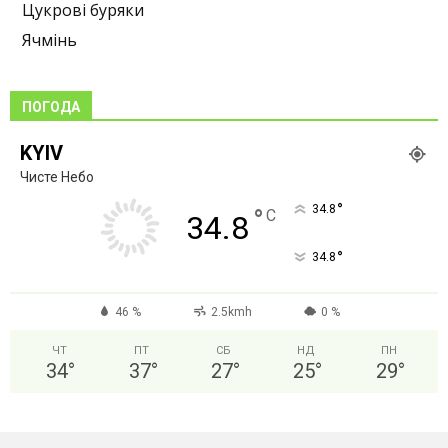
Цукрові буряки
Ячмінь
ПОГОДА
KYIV
Чисте Небо
°
34.8
°
C
34.8
°
34.8
46 %
2.5kmh
0 %
ЧТ
ПТ
СБ
НД
ПН
34
°
37
°
27
°
25
°
29
°