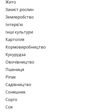
Жито
Захист рослин
Землеробство
Інтерв’ю
Інші культури
Картопля
Кормовиробництво
Кукурудза
Овочівництво
Пшениця
Ріпак
Садівництво
Соняшник
Сорго
Соя