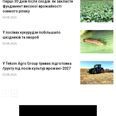
Перші 30 днів після сходів: як закласти
фундамент високої врожайності
озимого ріпаку
06.08.2026
У посівах кукурудзи побільшало
шкідників та хвороб
05.08.2026
У Tekom Agro Group триває підготовка
ґрунту під посів культур врожаю-2027
05.08.2026