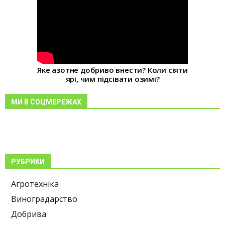
Яке азотне добриво внести? Коли сіяти
ярі, чим підсівати озимі?
МИ В СОЦМЕРЕЖАХ
РУБРИКИ
Агротехніка
Виноградарство
Добрива