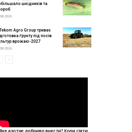
обільшало шкідників та
вороб
.08.2026
 Tekom Agro Group триває
дготовка ґрунту під посів
ультур врожаю-2027
.08.2026
Яке азотне добриво внести? Коли сіяти