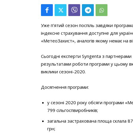
Уже п’ятий сезон поспіль завдяки програма
індексне страхування доступне для україн
«МетеоЗахист», аналогів якому немає на в
Сьогодні експерти Syngenta з партнерами 
результатами роботи програми у цьому вк
виклики сезоні-2020.
Досягнення програми:
у сезоні 2020 року обсяги програми «М
799 сільгоспвиробників;
загальна застрахована площа склала 879
грн;