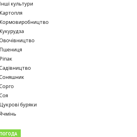
Інші культури
Картопля
Кормовиробництво
Кукурудза
Овочівництво
Пшениця
Ріпак
Садівництво
Соняшник
Сорго
Соя
Цукрові буряки
Ячмінь
ПОГОДА