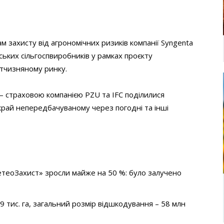
м захисту від агрономічних ризиків компанії Syngenta
ських сільгоспвиробників у рамках проєкту
ітчизняному ринку.
– страховою компанією PZU та IFC поділилися
рай непередбачуваному через погодні та інші
етеоЗахист» зросли майже на 50 %: було залучено
 тис. га, загальний розмір відшкодування – 58 млн