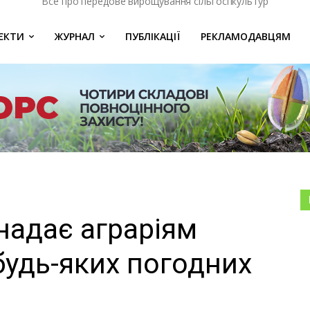
Все про передове вирощування сільгоспкультур
ЄКТИ
ЖУРНАЛ
ПУБЛІКАЦІЇ
РЕКЛАМОДАВЦЯМ
надає аграріям
будь-яких погодних