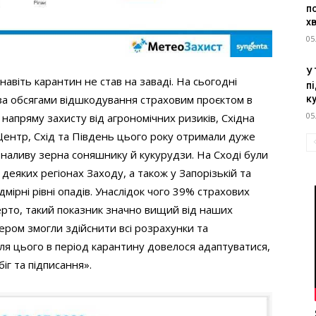
п
х
05
У
авіть карантин не став на заваді. На сьогодні
пі
а обсягами відшкодування страховим проєктом в
к
05
 напряму захисту від агрономічних ризиків, Східна
 Центр, Схід та Південь цього року отримали дуже
а наливу зерна соняшнику й кукурудзи. На Сході були
деяких регіонах Заходу, а також у Запорізькій та
мірні рівні опадів. Унаслідок чого 39% страхових
верто, такий показник значно вищий від наших
нером змогли здійснити всі розрахунки та
я цього в період карантину довелося адаптуватися,
г та підписання».