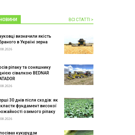
НОВИНИ
ВСІ СТАТТІ >
ауковці визначили якість
браного в Україні зерна
.08.2026
осів ріпаку та соняшнику
днією сівалкою BEDNAR
ATADOR
.08.2026
рші 30 днів після сходів: як
акласти фундамент високої
рожайності озимого ріпаку
.08.2026
 посівах кукурудзи