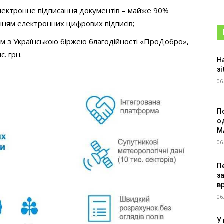
лектронне підписання документів – майже 90%
нням електронних цифрових підписів;
ом з Українською біржею благодійності «ПроДобро»,
. грн.
Н
зі
06
П
о
M
06
Пе
з
в
06
У