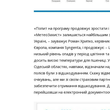
«Попит на програму продовжує зростати і н
«МетеоЗахист» залишається найбільшим з
Україні, – зауважує Роман Хрипко, керівник
Європа, компанія Syngenta, і продовжує: –
низький рівень опадів у період цвітіння т
досить високі температури для пшениці. У 
Одеській областях, навпаки, відзначали над
полісів були з відшкодуванням. Скажу від
очікувань, але ми зі своїм страховим парт
забезпечити отримання відшкодування. Дл
перейшовши на електронний документообі