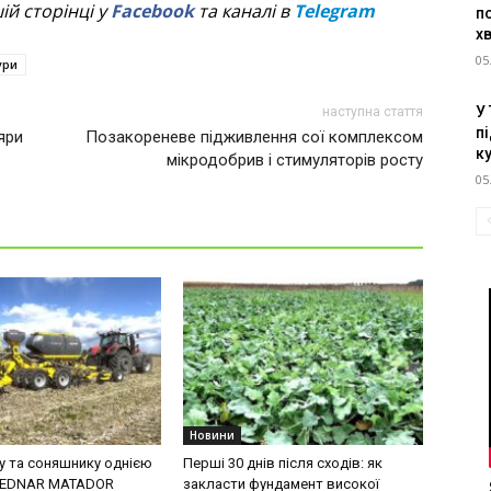
й сторінці у
Facebook
та каналі в
Telegram
п
х
05
ури
У
наступна стаття
пі
яри
Позакореневе підживлення сої комплексом
к
мікродобрив і стимуляторів росту
05
Новини
ку та соняшнику однією
Перші 30 днів після сходів: як
BEDNAR MATADOR
закласти фундамент високої