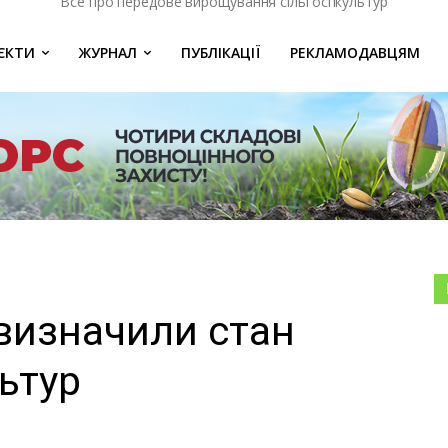
Все про передове вирощування сільгоспкультур
ЄКТИ
ЖУРНАЛ
ПУБЛІКАЦІЇ
РЕКЛАМОДАВЦЯМ
визначили стан
льтур