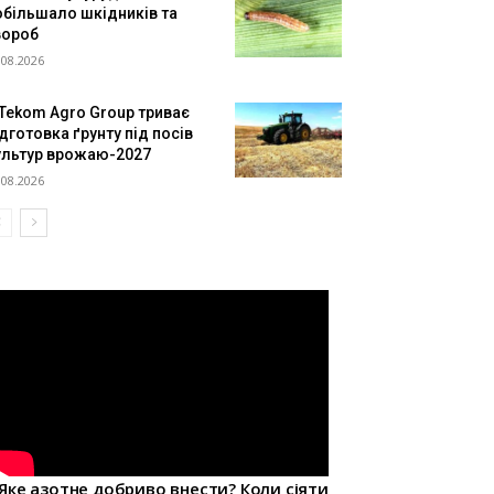
обільшало шкідників та
вороб
.08.2026
 Tekom Agro Group триває
дготовка ґрунту під посів
ультур врожаю-2027
.08.2026
Яке азотне добриво внести? Коли сіяти