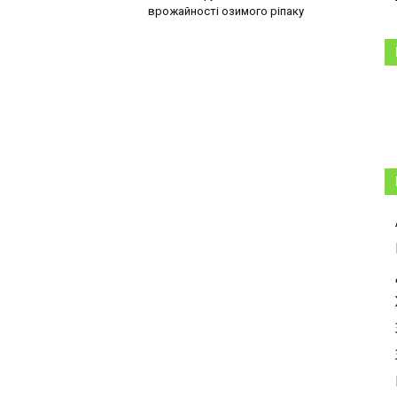
врожайності озимого ріпаку