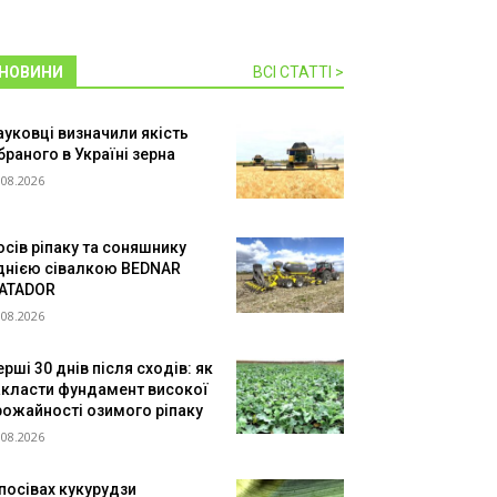
НОВИНИ
ВСІ СТАТТІ >
ауковці визначили якість
браного в Україні зерна
.08.2026
осів ріпаку та соняшнику
днією сівалкою BEDNAR
ATADOR
.08.2026
рші 30 днів після сходів: як
акласти фундамент високої
рожайності озимого ріпаку
.08.2026
 посівах кукурудзи