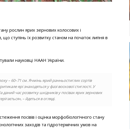
ану рослин ярих зернових колосових і
, що ступінь їх розвитку станом на початок липня в
атували науковці НААН України.
оху – 60–71 см. Ячмінь ярий ранньостиглих сортів
тритикале ярі знаходяться у фазі воскової стиглості. У
а даний час розвитку шкідників у посівах ярих зернових
ігається», – йдеться в огляді.
теження посівів і оцінка морфобіологічного стану
нологічних заходів та гідротермічних умов на