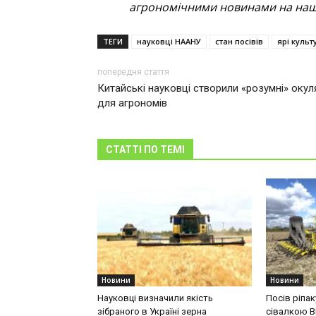
агрономічними новинами на наші
ТЕГИ
науковці НААНУ
стан посівів
ярі культ
попередня стаття
Китайські науковці створили «розумні» окул
для агрономів
СТАТТІ ПО ТЕМІ
Новини
Новини
Науковці визначили якість
Посів ріпа
зібраного в Україні зерна
сівалкою 