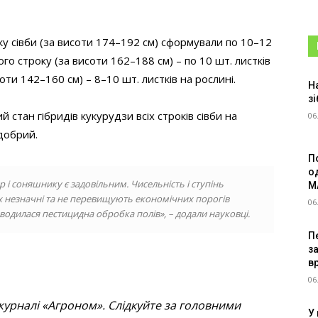
у сівби (за висоти 174–192 см) сформували по 10–12
го строку (за висоти 162–188 см) – по 10 шт. листків
соти 142–160 см) – 8–10 шт. листків на рослині.
Н
зі
 стан гібридів кукурудзи всіх строків сівби на
06
добрий.
П
о
р і соняшнику є задовільним. Чисельність і ступінь
M
х незначні та не перевищують економічних порогів
06
водилася пестицидна обробка полів», – додали науковці.
Пе
з
в
06
журналі «Агроном». Слідкуйте за головними
У