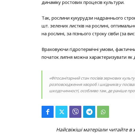
динаміку ростових процесів культури.
Так, рослини кукурудзи надраннього строк
шт. зелених листків на рослині, оптимально
на рослині, за пізнього строку сівби (за ви
Враховуючи гідротермічні умови, фактичний
початок липня можна характеризувати як 
«Фітосанітарний стан посівів зернових культу
розповсюдження хвороб і шкідників у посіва
шкодочинності, особливо там, де раніше про
Найсвіжіші матеріали читайте в 