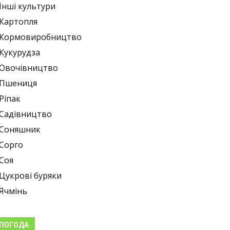
Інші культури
Картопля
Кормовиробництво
Кукурудза
Овочівництво
Пшениця
Ріпак
Садівництво
Соняшник
Сорго
Соя
Цукрові буряки
Ячмінь
ПОГОДА