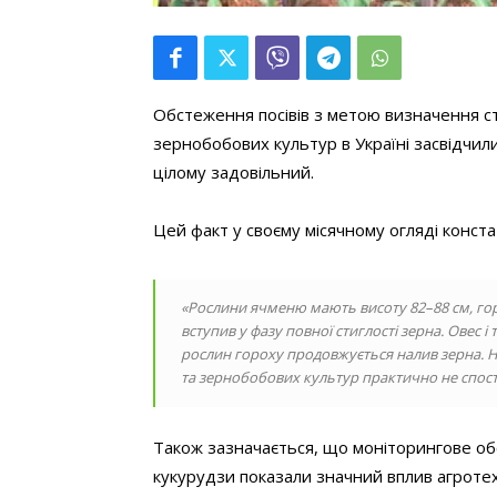
Обстеження посівів з метою визначення ст
зернобобових культур в Україні засвідчили
цілому задовільний.
Цей факт у своєму місячному огляді конст
«Рослини ячменю мають висоту 82–88 см, гор
вступив у фазу повної стиглості зерна. Овес і 
рослин гороху продовжується налив зерна. Н
та зернобобових культур практично не спостер
Також зазначається, що моніторингове обс
кукурудзи показали значний вплив агротех