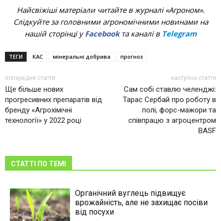
Найсвіжіші матеріали читайте в журналі «Агроном».
Слідкуйте за головними агрономічними новинами на
нашій сторінці у
Facebook
та каналі в
Telegram
ТЕГИ
КАС
мінеральні добрива
прогноз
попередня стаття
наступна стаття
Ще більше нових
Сам собі ставлю челенджі:
прогресивних препаратів від
Тарас Сербай про роботу в
бренду «Агрохімічні
полі, форс-мажори та
технології» у 2022 році
співпрацю з агроцентром
BASF
СТАТТІ ПО ТЕМІ
Органічний вуглець підвищує
врожайність, але не захищає посіви
від посухи