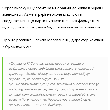
Через високу ціну попит на мінеральні добрива в Україні
зменшився. Адже аграрії неохоче їх купують,
сподіваючись, що вартість знизиться. Так формується
відкладений попит, який буде реалізовуватись навесні.
Про це розповів Олексій Малеванець, директор компанії
«Укрхімекспорт».
«Ситуація з КАС значно складніша ніж з твердими
добривами. Адже необхідний для доставки спеціальний
транспорт. Знайти вільну автоцистерну навесні буде
нереально, вони вже будуть зайняті.
Це – не гранульовані добрива, які можна вивезти із заводу
чи складу власним автотранспортом. Тому виникатимуть
ситуації, коли аграрії оплатили товар і на заводі він є, але
довезти його немає чим. Через це постачання будуть
невчасними», — пояснив фахівець.