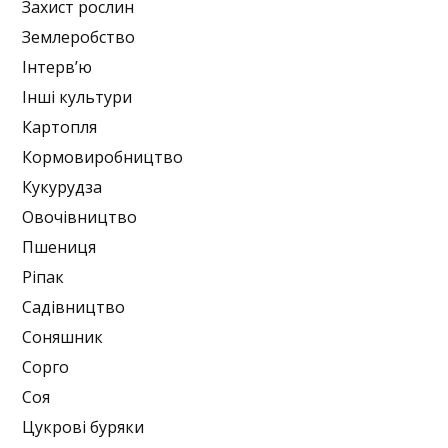
Захист рослин
Землеробство
Інтерв’ю
Інші культури
Картопля
Кормовиробництво
Кукурудза
Овочівництво
Пшениця
Ріпак
Садівництво
Соняшник
Сорго
Соя
Цукрові буряки