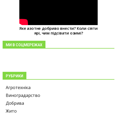
Яке азотне добриво внести? Коли сіяти
ярі, чим підсівати озимі?
МИ В СОЦМЕРЕЖАХ
РУБРИКИ
Агротехніка
Виноградарство
Добрива
Жито