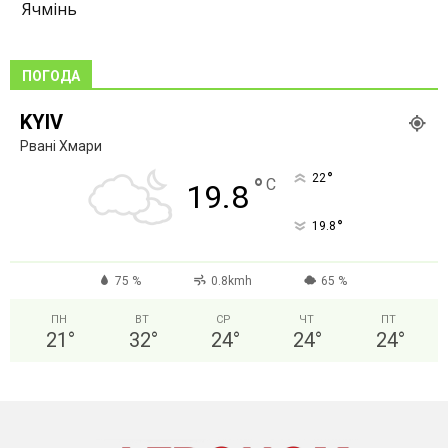
Ячмінь
ПОГОДА
KYIV
Рвані Хмари
°
22
°
C
19.8
°
19.8
75 %
0.8kmh
65 %
ПН
ВТ
СР
ЧТ
ПТ
21
°
32
°
24
°
24
°
24
°