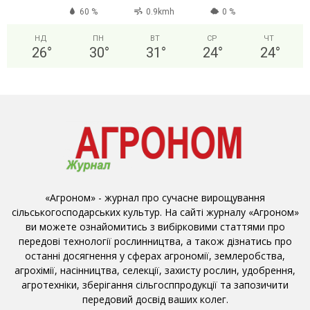
60 %
0.9kmh
0 %
НД
ПН
ВТ
СР
ЧТ
26
°
30
°
31
°
24
°
24
°
«Агроном» - журнал про сучасне вирощування
сільськогосподарських культур. На сайті журналу «Агроном»
ви можете ознайомитись з вибірковими статтями про
передові технології рослинництва, а також дізнатись про
останні досягнення у сферах агрономії, землеробства,
агрохімії, насінництва, селекції, захисту рослин, удобрення,
агротехніки, зберігання сільгосппродукції та запозичити
передовий досвід ваших колег.