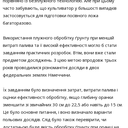
порівняно із безплужного технологією. Але при цьому
часто забувають, що культиватор у більшості випадків
застосовується для підготовки посівного ложа
багаторазово.
Використання плужного обробітку ґрунту при меншій
витраті палива та її високій ефективності могло б стати
завданням практичних розробок. Втім, вони вже стали
предметом досліджень. З цією метою впродовж трьох
років проводилися різноманітні досліди в двох
федеральних землях Німеччини.
Їх завданням було визначення затрат, витрати палива і
оцінки ефективності обробітку, якщо глибину оранки
зменшити зі звичайних 30 см до 22,5 або навіть до 15 см.
Це було основне питання, і воно визначало варіанти
польових дослідів. Слід було також перевірити, чи
достатньою буде якість обробітку ґрунту при оранці на