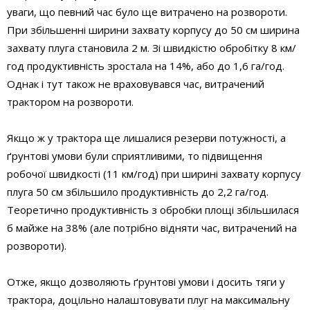
уваги, що певний час було ще витрачено на розвороти.
При збільшенні ширини захвату корпусу до 50 см ширина
захвату плуга становила 2 м. Зі швидкістю обробітку 8 км/
год продуктивність зростала на 14%, або до 1,6 га/год.
Однак і тут також не враховувався час, витрачений
трактором на розвороти.
Якщо ж у трактора ще лишалися резерви потужності, а
ґрунтові умови були сприятливими, то підвищення
робочої швидкості (11 км/год) при ширині захвату корпусу
плуга 50 см збільшило продуктивність до 2,2 га/год.
Теоретично продуктивність з обробки площі збільшилася
б майже на 38% (але потрібно відняти час, витрачений на
розвороти).
Отже, якщо дозволяють ґрунтові умови і досить тяги у
трактора, доцільно налаштовувати плуг на максимальну