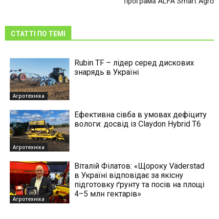
програма ALFA Smart Agro
СТАТТІ ПО ТЕМІ
Rubin TF – лідер серед дискових
знарядь в Україні
Агротехніка
Ефективна сівба в умовах дефіциту
вологи: досвід із Claydon Hybrid Т6
Агротехніка
Віталій Філатов: «Щороку Väderstad
в Україні відповідає за якісну
підготовку ґрунту та посів на площі
4–5 млн гектарів»
Агротехніка