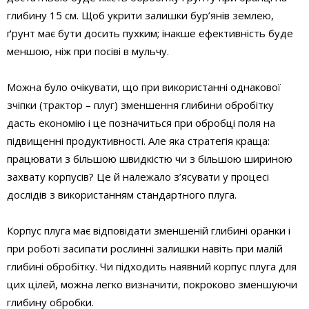
глибину 15 см. Щоб укрити залишки бур’янів землею,
ґрунт має бути досить пухким; інакше ефективність буде
меншою, ніж при посіві в мульчу.
Можна було очікувати, що при використанні однакової
зчіпки (трактор – плуг) зменшення глибини обробітку
дасть економію і це позначиться при обробці поля на
підвищенні продуктивності. Але яка стратегія краща:
працювати з більшою швидкістю чи з більшою шириною
захвату корпусів? Це й належало з’ясувати у процесі
дослідів з використанням стандартного плуга.
Корпус плуга має відповідати зменшеній глибині оранки і
при роботі засипати рослинні залишки навіть при малій
глибині обробітку. Чи підходить наявний корпус плуга для
цих цілей, можна легко визначити, покроково зменшуючи
глибину обробки.