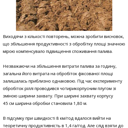
Виходячи з кількості повторень, можна зробити висновок,
що збільшення продуктивності з обробітку площі значною
мірою компенсувало підвищення споживання палива.
Незважаючи на збільшення витрати палива за годину,
загальна його витрата на обробіток фіксованої площі
залишалась приблизно однаковою. Під час експерименту
обробіток ріллі проводився чотирикорпусним плугом зі
зміною ширини захвату. При ширині захвату корпусу
45 см ширина обробки становила 1,80 м.
В підсумку при швидкості 8 км/год вдалося вийти на
теоретичну продуктивність в 1,4 га/год. Але слід взяти до