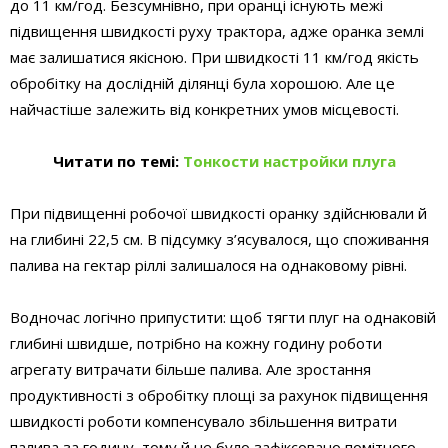
до 11 км/год. Безсумнівно, при оранці існують межі
підвищення швидкості руху трактора, адже оранка землі
має залишатися якісною. При швидкості 11 км/год якість
обробітку на дослідній ділянці була хорошою. Але це
найчастіше залежить від конкретних умов місцевості.
Читати по темі:
Тонкости настройки плуга
При підвищенні робочої швидкості оранку здійснювали й
на глибині 22,5 см. В підсумку з’ясувалося, що споживання
палива на гектар ріллі залишалося на однаковому рівні.
Водночас логічно припустити: щоб тягти плуг на однаковій
глибині швидше, потрібно на кожну годину роботи
агрегату витрачати більше палива. Але зростання
продуктивності з обробітку площі за рахунок підвищення
швидкості роботи компенсувало збільшення витрати
палива за годину, тому й не було зафіксовано помітного