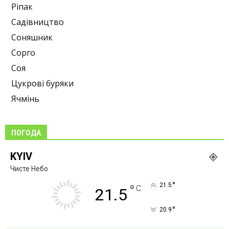
Ріпак
Садівництво
Соняшник
Сорго
Соя
Цукрові буряки
Ячмінь
ПОГОДА
KYIV
Чисте Небо
°
21.5
°
C
21.5
°
20.9