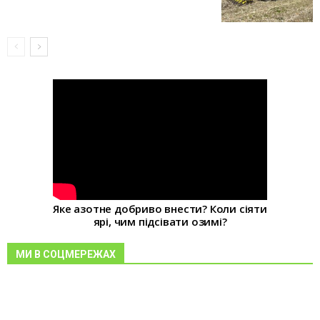
Яке азотне добриво внести? Коли сіяти
ярі, чим підсівати озимі?
МИ В СОЦМЕРЕЖАХ