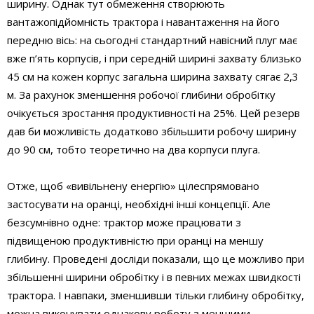
ширину. Однак тут обмеження створюють
вантажопідйомність трактора і навантаження на його
передню вісь: на сьогодні стандартний навісний плуг має
вже п’ять корпусів, і при середній ширині захвату близько
45 см на кожен корпус загальна ширина захвату сягає 2,3
м. За рахунок зменшення робочої глибини обробітку
очікується зростання продуктивності на 25%. Цей резерв
дав би можливість додатково збільшити робочу ширину
до 90 см, тобто теоретично на два корпуси плуга.
Отже, щоб «вивільнену енергію» цілеспрямовано
застосувати на оранці, необхідні інші концепції. Але
безсумнівно одне: трактор може працювати з
підвищеною продуктивністю при оранці на меншу
глибину. Проведені досліди показали, що це можливо при
збільшенні ширини обробітку і в певних межах швидкості
трактора. І навпаки, зменшивши тільки глибину обробітку,
можна виконувати однакову роботу з меншими