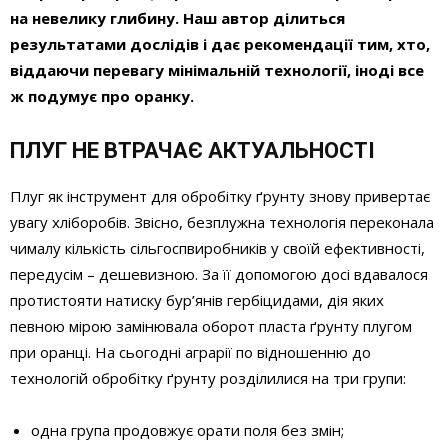
на невелику глибину. Наш автор ділиться
результатами дослідів і дає рекомендації тим, хто,
віддаючи перевагу мінімальній технології, іноді все
ж подумує про
оранку
.
ПЛУГ НЕ ВТРАЧАЄ АКТУАЛЬНОСТІ
Плуг як інструмент для обробітку ґрунту знову привертає
увагу хліборобів. Звісно, безплужна технологія переконала
чималу кількість сільгоспвиробників у своїй ефективності,
передусім – дешевизною. За її допомогою досі вдавалося
протистояти натиску бур’янів гербіцидами, дія яких
певною мірою замінювала оборот пласта ґрунту плугом
при оранці. На сьогодні аграрії по відношенню до
технологій обробітку ґрунту розділилися на три групи:
одна група продовжує орати поля без змін;