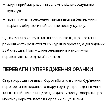
друга приймає рішення залежно від вирощуваних
культур;
третя група переконано тримається за безплужний
варіант, обираючи найчастіше посів у мульчу.
Однак багато консультантів зазначають, що в останні
роки кількість резистентних бур’янів зростає, а дія відомих
ЗЗР слабшає. Нові ж діючі речовини в найближчій
перспективі навряд чи з’являться.
ПЕРЕВАГИ І УПЕРЕДЖЕННЯ ОРАНКИ
Стара хороша традиція боротьби з живучими бур’янами –
перевертання верхнього шару ґрунту. Проведені в Англії
та Північній Німеччині досліди дають змогу говорити про
можливу користь плуга в боротьбі з бур’янами.