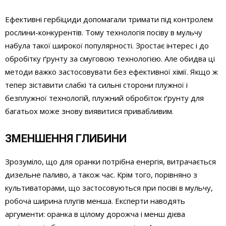
Ефективні гербіциди допомагали тримати під конт­ролем
рослини-конкурентів. Тому технологія посіву в мульчу
набула такої широкої популярно­сті. Зростає інтерес і до
обробітку ґрунту за смуговою технологією. Але обидва ці
методи важко застосовувати без ефективної хімії. Якщо ж
тепер зіставити слабкі та сильні сторони плужної і
безплужної технологій, плужний обробіток ґрунту для
багатьох може знову виявитися привабливим.
ЗМЕНШЕННЯ ГЛИБИНИ
Зрозуміло, що для оранки потрібна енергія, витрачається
дизельне паливо, а також час. Крім того, порівняно з
культиваторами, що застосовуються при посіві в мульчу,
робоча ширина плугів менша. Експерти наводять
аргументи: оранка в цілому дорожча і менш дієва