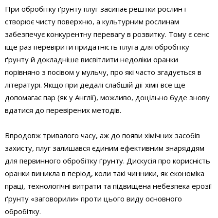
При обробітку ґрунту плуг засипає рештки рослин і
створює чисту поверхню, а культурним рослинам
забезпечує конкурентну перевагу в розвитку. Тому є сенс
іще раз перевірити придатність плуга для обробітку
ґрунту й докладніше висвітлити недоліки оранки
порівняно з посівом у мульчу, про які часто згадується в
літературі. Якщо при дедалі слабшій дії хімії все ще
допомагає пар (як у Англії), можливо, доцільно буде знову
вдатися до перевірених методів.
Впродовж тривалого часу, аж до появи хімічних засобів
захисту, плуг залишався єдиним ефективним знаряддям
для первинного обробітку ґрунту. Дискусія про корисність
оранки виникла в період, коли такі чинники, як економіка
праці, технологічні витрати та підвищена небезпека ерозії
ґрунту «заговорили» проти цього виду основного
обробітку.