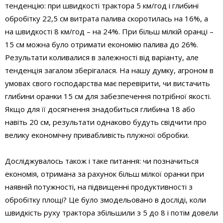
тенденцію: при швидкості трактора 5 км/год і глибині
обробітку 22,5 см витрата палива скоротилась на 16%, а
на швидкості 8 км/год – на 24%. При більш мілкій оранці –
15 см можна було отримати економію палива до 26%.
Результати коливалися в залежності від варіанту, але
тенденція загалом зберігалася. На нашу думку, агроном в
умовах свого господарства має перевірити, чи вистачить
глибини оранки 15 см для забезпечення потрібної якості.
Якщо для її досягнення знадобиться глибина 18 або
навіть 20 см, результати однаково будуть свідчити про
велику економічну привабливість плужної обробки.
Досліджувалось також і таке питання: чи позначиться
економія, отримана за рахунок більш мілкої оранки при
наявній потужності, на підвищенні продуктивності з
обробітку площі? Це було змодельовано в досліді, коли
швидкість руху трактора збільшили з 5 до 8 і потім довели