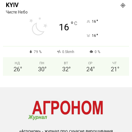
KYIV
Чисте Небо
°
16
°
C
16
°
16
79 %
0.5kmh
0 %
НД
ПН
ВТ
СР
ЧТ
26
°
30
°
32
°
24
°
21
°
«Агроном» - журнал про сучасне вирощування