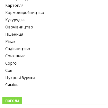
Картопля
Кормовиробництво
Кукурудза
Овочівництво
Пшениця
Ріпак
Садівництво
Соняшник
Сорго
Соя
Цукрові буряки
Ячмінь
ПОГОДА