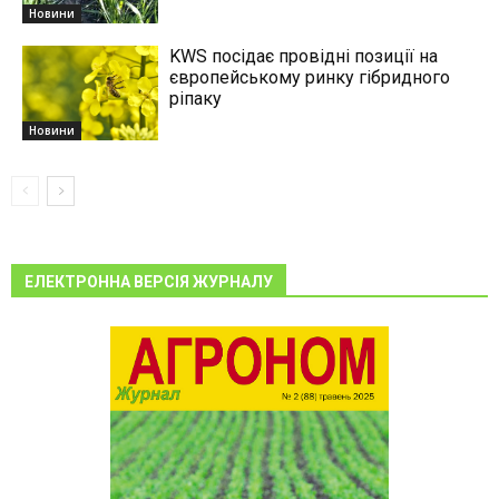
Новини
KWS посідає провідні позиції на
європейському ринку гібридного
ріпаку
Новини
ЕЛЕКТРОННА ВЕРСІЯ ЖУРНАЛУ