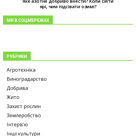
Яке азотне добриво внести? Коли сіяти
ярі, чим підсівати озимі?
МИ В СОЦМЕРЕЖАХ
РУБРИКИ
Агротехніка
Виноградарство
Добрива
Жито
Захист рослин
Землеробство
Інтерв’ю
Інші культури