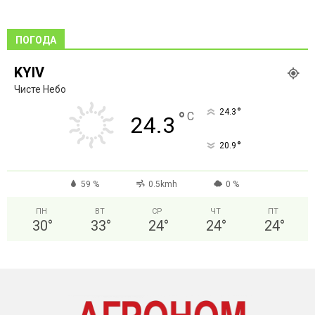
ПОГОДА
KYIV
Чисте Небо
°
24.3
°
C
24.3
°
20.9
59 %
0.5kmh
0 %
ПН
ВТ
СР
ЧТ
ПТ
30
°
33
°
24
°
24
°
24
°