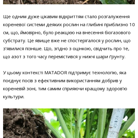
Ще одним дуже цікавим відкриттям стало розгалуження
кореневої системи деяких рослин на глибині приблизно 10
см, що, ймовірно, було реакцією на внесення біогазового
субстрату. Це явище вже не спостерігалося у рослин, що
з’явилися пізніше. Що, згідно з оцінкою, свідчить про те,
що азот з того часу перемістився у нижчі шари ґрунту.
У цьому контексті MATADOR підтримує технологію, яка
поєднує посів з ефективним використанням добрив у
кореневій зоні, тим самим сприяючи кращому здоров’ю
культури.