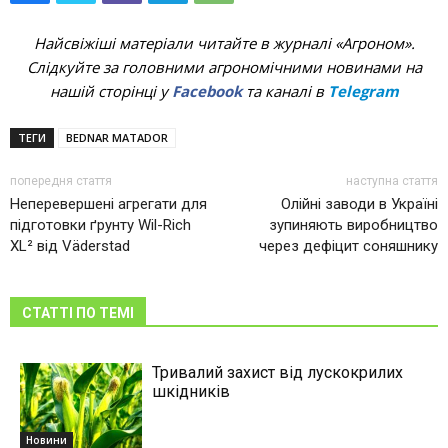
Найсвіжіші матеріали читайте в журналі «Агроном».
Слідкуйте за головними агрономічними новинами на
нашій сторінці у
Facebook
та каналі в
Telegram
ТЕГИ
BEDNAR MATADOR
попередня стаття
наступна стаття
Неперевершені агрегати для
Олійні заводи в Україні
підготовки ґрунту Wil-Rich
зупиняють виробництво
XL² від Väderstad
через дефіцит соняшнику
СТАТТІ ПО ТЕМІ
Тривалий захист від лускокрилих
шкідників
Новини