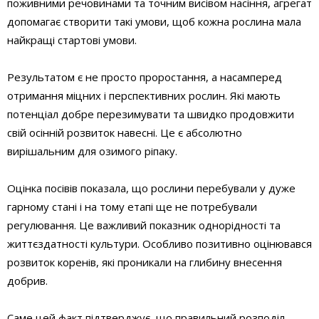
поживними речовинами та точним висівом насіння, агрегат
допомагає створити такі умови, щоб кожна рослина мала
найкращі стартові умови.
Результатом є не просто проростання, а насамперед
отримання міцних і перспективних рослин. Які мають
потенціал добре перезимувати та швидко продовжити
свій осінній розвиток навесні. Це є абсолютно
вирішальним для озимого ріпаку.
Оцінка посівів показала, що рослини перебували у дуже
гарному стані і на тому етапі ще не потребували
регулювання. Це важливий показник однорідності та
життєздатності культури. Особливо позитивно оцінювався
розвиток коренів, які проникали на глибину внесення
добрив.
Саме цей факт підтверджує, що правильний розподіл