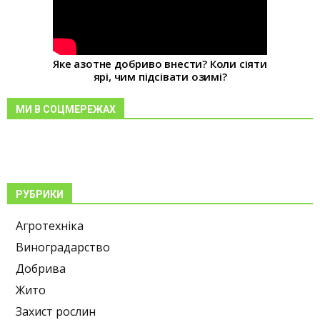
Яке азотне добриво внести? Коли сіяти
ярі, чим підсівати озимі?
МИ В СОЦМЕРЕЖАХ
РУБРИКИ
Агротехніка
Виноградарство
Добрива
Жито
Захист рослин