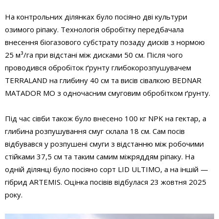
На контрольних ділянках було посіяно дві культури
озимого ріпаку. Технологія обробітку передбачала
внесення біогазового субстрату позаду дисків з нормою
25 м³/га при відстані між дисками 50 см. Після чого
проводився обробіток ґрунту глибокорозпушувачем
TERRALAND на глибину 40 см та висів сівалкою BEDNAR
MATADOR MO з одночасним смуговим обробітком ґрунту.
Під час сівби також було внесено 100 кг NPK на гектар, а
глибина розпушування смуг склала 18 см. Сам посів
відбувався у розпушені смуги з відстанню між робочими
стійками 37,5 см та таким самим міжряддям ріпаку. На
одній ділянці було посіяно сорт LID ULTIMO, а на іншій —
гібрид ARTEMIS. Оцінка посівів відбулася 23 жовтня 2025
року.