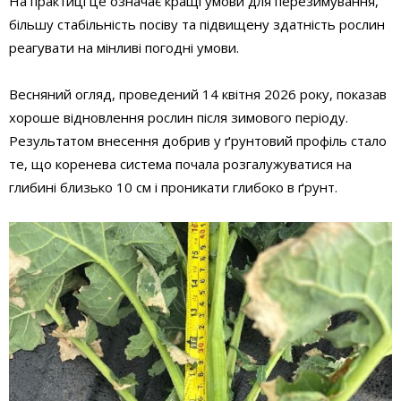
На практиці це означає кращі умови для перезимування,
більшу стабільність посіву та підвищену здатність рослин
реагувати на мінливі погодні умови.
Весняний огляд, проведений 14 квітня 2026 року, показав
хороше відновлення рослин після зимового періоду.
Результатом внесення добрив у ґрунтовий профіль стало
те, що коренева система почала розгалужуватися на
глибині близько 10 см і проникати глибоко в ґрунт.