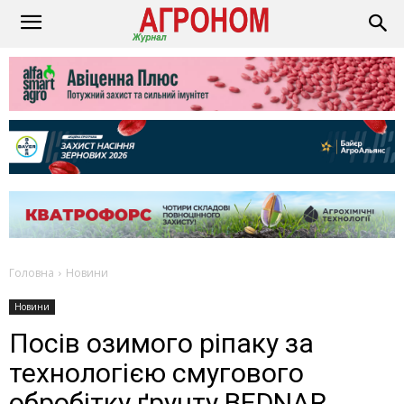
Головна
Новини
Новини
Посів озимого ріпаку за
технологією смугового
обробітку ґрунту BEDNAR