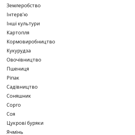
Землеробство
Інтерв’ю
Інші культури
Картопля
Кормовиробництво
Кукурудза
Овочівництво
Пшениця
Ріпак
Садівництво
Соняшник
Сорго
Соя
Цукрові буряки
Ячмінь