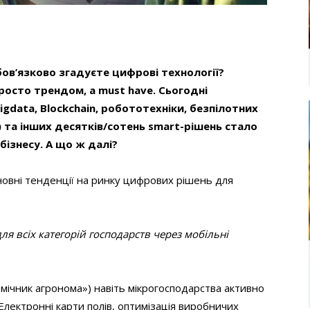
ов’язково згадуєте цифрові технології?
росто трендом, а must have. Сьогодні
igdata, Blockchain, робототехніки, безпілотних
) та інших десятків/сотень smart-рішень стало
ізнесу. А що ж далі?
сновні тенденції на ринку цифрових рішень для
ля всіх категорій господарств через мобільні
мічник агронома») навіть мікрогосподарства активно
лектронні карти полів, оптимізація виробничих