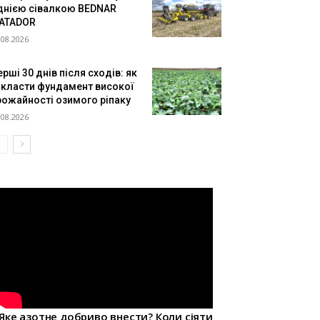
днією сівалкою BEDNAR
ATADOR
.08.2026
рші 30 днів після сходів: як
акласти фундамент високої
рожайності озимого ріпаку
.08.2026
Яке азотне добриво внести? Коли сіяти