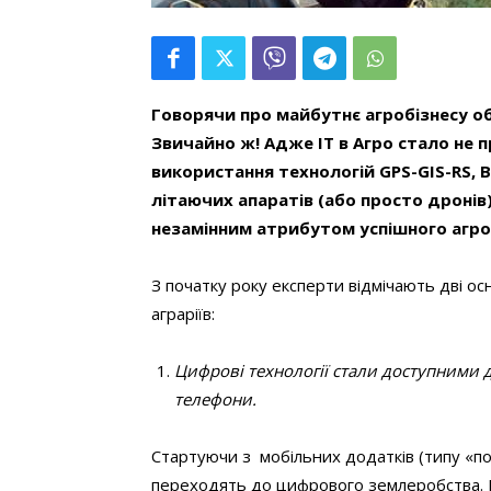
Говорячи про майбутнє агробізнесу об
Звичайно ж! Адже ІТ в Агро стало не п
використання технологій GPS-GIS-RS, B
літаючих апаратів (або просто дронів
незамінним атрибутом успішного агроб
З початку року експерти відмічають дві о
аграріїв:
Цифрові технології стали доступними д
телефони.
Стартуючи з мобільних додатків (типу «по
переходять до цифрового землеробства. Е