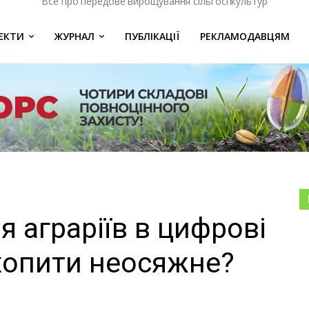
Все про передове вирощування сільгоспкультур
ЄКТИ
ЖУРНАЛ
ПУБЛІКАЦІЇ
РЕКЛАМОДАВЦЯМ
 аграріїв в цифрові
охопити неосяжне?