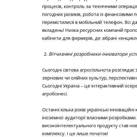
процесів, контроль за технічними операці
погодних ризиків, робота із фінансовими п
перемістилися в мобільний телефон. Всі да
вкладень! Низка ресурсних компаній проп
кабінети для фермерів, де зібрані «енцикл
Вітчизняні розробники-інноватори ус
Сьогодні світова агроспільнота розглядає
зернових чи олійних культур, перспективно
Сьогодні Україна – це інтерактивний осе
агробізнесі.
Останні кілька років українські інноваційн
іноземної аудиторії власними розробками.
високоінтелектуального продукту став но
комплексу. І це лише початок!