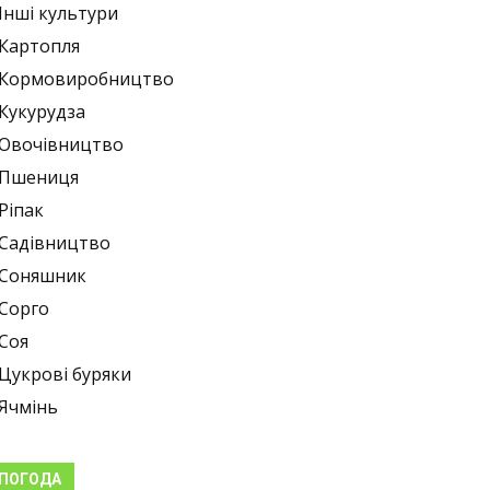
Інші культури
Картопля
Кормовиробництво
Кукурудза
Овочівництво
Пшениця
Ріпак
Садівництво
Соняшник
Сорго
Соя
Цукрові буряки
Ячмінь
ПОГОДА