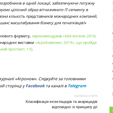
озробників в одній локації, забезпечуючи потужну
уємо цілісний образ вітчизняного ІТ-сегменту в
чезна кількість представників міжнародних компаній,
– шанс масштабування бізнесу для початківців!»
а нового формату,
зарекомендував себе восени 2018
.
жнародної виставки
«АгроКомплекс 2019», що пройде
кий проспект, 15).
журналі «Агроном». Слідкуйте за головними
й сторінці у
Facebook
та каналі в
Telegram
наступна стаття
Класифікація інсектицидів та акарицидів
відповідно їх принципу дії