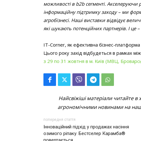
можливості в
b
2
b
сегменті. Акселеруючи р
інформаційну підтримку заходу – ми форм
агробізнесі. Наші виставки відвідує вели
які шукають потенційних партнерів. І це 
IT-Corner, як ефективна бізнес-платформ
Цього року захід відбудеться в рамках мі
з 29 по 31 жовтня в м. Київ (МВЦ, Броварсь
Найсвіжіші матеріали читайте в 
агрономічними новинами на наші
попередня стаття
Інноваційний підхід у продажах насіння
озимого ріпаку. Бестселер Карамба®
повертається