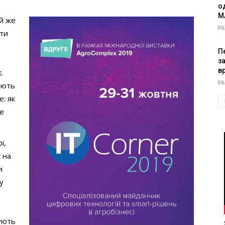
о
M
ой же
06
ити
Пе
з
в
.
06
ають
е: як
же
і,
 на
и
у
ують