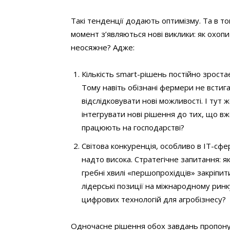
Т
акі тенденції додають оптимізму. Та в т
момент з’являються нові виклики: як охоп
неосяжне? Адже:
Кількість smart-рішень постійно зростає
Тому навіть обізнані фермери не встиг
відслідковувати нові можливості. І тут ж
інтегрувати нові рішення до тих, що в
працюють на господарстві?
Світова конкуренція, особливо в ІТ-сфер
надто висока. Стратегічне запитання: як
гребні хвилі «першопрохідців» закріпит
лідерські позиції на міжнародному ринк
цифрових технологій для агробізнесу?
Одночасне рішення обох завдань пропон