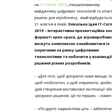
на
IT-Corner 2019
, спеціалізованому
майданчику цифрових технологій та smart
рішень для агробізнесу, який відбудеться
31 жовтня в Києві.
Унікальна ідея
IT-Cor
2019
– інтерактивна презентаційна зон
форматі
open
–
space
, де агровиробник
можуть комплексно ознайомитися із
існуючими на ринку цифровими
технологіями та побачити у взаємодії
рішення різних розробників.
–
«Для того, щоб зрозуміти нове явище, п
щоб «побачити», а щоб «пережити, зробит
ідея створення виставкової експозиції «б
«розумні» рішення. Це по-перше»,
– комен
–
«По-друге: надважлива ціль – забезпеч