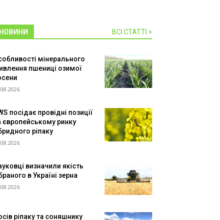
НОВИНИ
ВСІ СТАТТІ >
собливості мінерального
ивлення пшениці озимої
осени
.08.2026
WS посідає провідні позиції
а європейському ринку
ібридного ріпаку
.08.2026
ауковці визначили якість
браного в Україні зерна
.08.2026
осів ріпаку та соняшнику