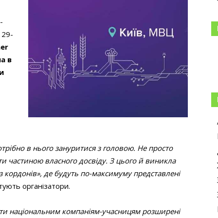
-
 29-
ner
а в
и
отрібно в нього зануритися з головою. Не просто
и частиною власного досвіду. З цього й виникла
ез кордонів», де будуть по-максимуму представлені
тують організатори.
ити національним компаніям-учасницям розширені