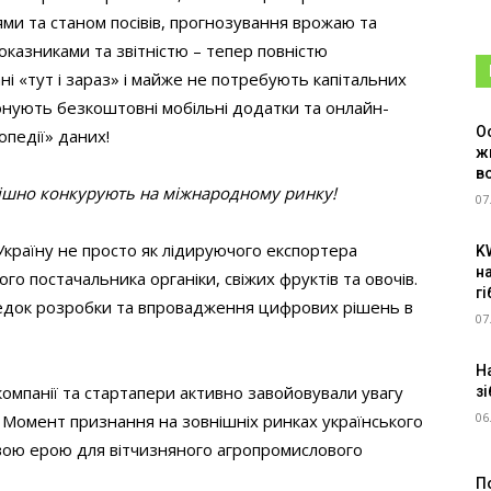
ями та станом посівів, прогнозування врожаю та
оказниками та звітністю – тепер повністю
ні «тут і зараз» і майже не потребують капітальних
онують безкоштовні мобільні додатки та онлайн-
О
опедії» даних!
ж
в
пішно конкурують на міжнародному ринку!
07
 Україну не просто як лідируючого експортера
K
н
го постачальника органіки, свіжих фруктів та овочів.
г
редок розробки та впровадження цифрових рішень в
07
Н
і компанії та стартапери активно завойовували увагу
зі
06
 Момент признання на зовнішніх ринках українського
вою ерою для вітчизняного агропромислового
П