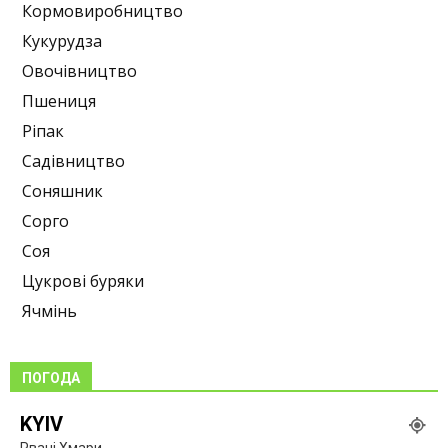
Кормовиробництво
Кукурудза
Овочівництво
Пшениця
Ріпак
Садівництво
Соняшник
Сорго
Соя
Цукрові буряки
Ячмінь
ПОГОДА
KYIV