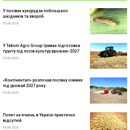
У посівах кукурудзи побільшало
шкідників та хвороб
05.08.2026
У Tekom Agro Group триває підготовка
ґрунту під посів культур врожаю-2027
05.08.2026
«Контінентал» розпочав посівну озимих
під урожай 2027 року
05.08.2026
Попит на ячмінь в Україні практично
відсутній
04.08.2026