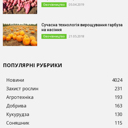
05.04.2019
Овочівництво
Сучасна технологія вирощування гарбуза
на насіння
21.05.2018
Овочівництво
ПОПУЛЯРНІ РУБРИКИ
Новини
4024
Захист рослин
231
Агротехніка
193
Добрива
163
Кукурудза
130
Соняшник
115