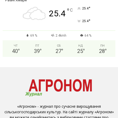
Рвані Хмари
°
25.4
°
C
25.4
°
25.4
69 %
2.4kmh
64 %
ЧТ
ПТ
СБ
НД
ПН
40
°
39
°
27
°
25
°
28
°
«Агроном» - журнал про сучасне вирощування
сільськогосподарських культур. На сайті журналу «Агроном»
ви можете ознайомитись з вибірковими статтями про