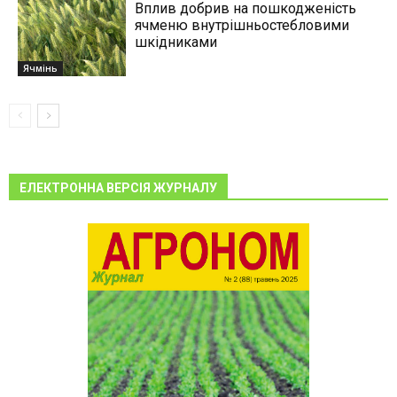
Вплив добрив на пошкодженість
ячменю внутрішньостебловими
шкідниками
Ячмінь
ЕЛЕКТРОННА ВЕРСІЯ ЖУРНАЛУ