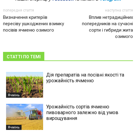
попередня стаття
наступна стаття
Визначення критеріїв
Вплив нетрадиційних
пересіву ушкоджених взимку
попередників на сучасні
посівів ячменю озимого
сорти і гибриди жита
озимого
СТАТТІ ПО ТЕМІ
Дія препаратів на посівні якості та
урожайність ячменю
Ячмінь
Урожайність сортiв ячменю
пивоварного залежно від умов
вирощування
Ячмінь