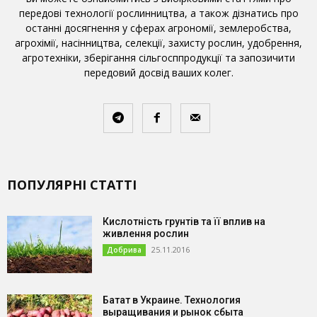
передові технології рослинництва, а також дізнатись про
останні досягнення у сферах агрономії, землеробства,
агрохімії, насінництва, селекції, захисту рослин, удобрення,
агротехніки, зберігання сільгосппродукції та запозичити
передовий досвід ваших колег.
ПОПУЛЯРНІ СТАТТІ
Кислотність грунтів та її вплив на
живлення рослин
25.11.2016
Добрива
Батат в Украине. Технология
выращивания и рынок сбыта