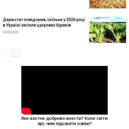
Держстат повідомив, скільки у 2026 році
в Україні засіяли цукрових буряків
04.08.2026
Яке азотне добриво внести? Коли сіяти
ярі, чим підсівати озимі?