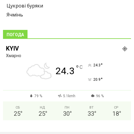
Цукрові буряки
Ячмінь
ПОГОДА
KYIV
Хмарно
°
24.3
°
C
24.3
°
20.9
79 %
5.1kmh
96 %
СБ
НД
ПН
ВТ
СР
25
°
25
°
30
°
33
°
18
°