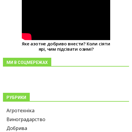
Яке азотне добриво внести? Коли сіяти
ярі, чим підсівати озимі?
МИ В СОЦМЕРЕЖАХ
РУБРИКИ
Агротехніка
Виноградарство
Добрива