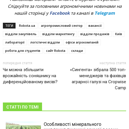
Слідкуйте за головними агрономічними новинами на
нашій сторінці у
Facebook
та каналі в
Telegram
ТЕГИ
Robota.ua
агропромисловий сектор
вакансії
відділи закупівель
відділи маркетингу
відділи продажів
Київ
лабораторії
логістичні відділи
офіси агрокомпаній
робота для студентів
сайт Robota
склади
попередня стаття
наступна стаття
Чи можна збільшити
«Сингента» зібрала 500 топ-
врожайність соняшнику на
менеджерів та фахівців
диференційованому висіві?
аграрної галузі на Cropwise
Camp
СТАТТІ ПО ТЕМІ
Особливості мінерального