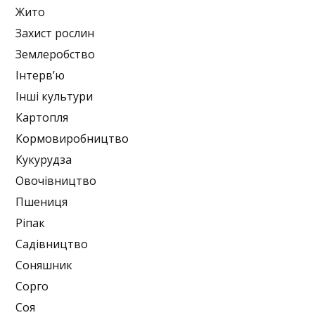
Жито
Захист рослин
Землеробство
Інтерв’ю
Інші культури
Картопля
Кормовиробництво
Кукурудза
Овочівництво
Пшениця
Ріпак
Садівництво
Соняшник
Сорго
Соя