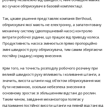
всі сучасні обприскувачі в базовій комплектації.
Так, цікаве рішення представляє компанія Berthoud,
обприскувачі якої мають не електронну, а запатентовану
механічну систему (двопоршневий насос) контролю
витрати робочої рідини, що працює від приводу колеса.
Продуктивність насоса змінюється прямо пропорційно
зміні швидкості руху обприскувача, тим самим зберігаючи
постійну (задану) норму внесення.
Крім того, на точність розподілу робочого розчину при
великій швидкості руху впливають і коливання штанги, а
значить, висота штанги над об’єктом обприскування має
бути незмінною, оскільки небезпека знесення в
основному зростає зі збільшенням відстані до рослин.
Таким чином, завдання механізатора полягає у
підтриманні постійної висоти штанги на певній відстані від