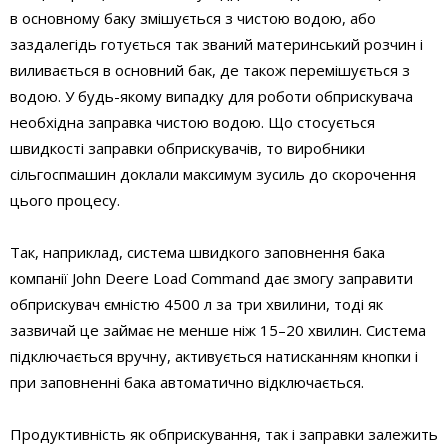
в основному баку змішується з чистою водою, або
заздалегідь готується так званий материнський розчин і
виливається в основний бак, де також перемішується з
водою. У будь-якому випадку для роботи обприскувача
необхідна заправка чистою водою. Що стосується
швидкості заправки обприскувачів, то виробники
сільгоспмашин доклали максимум зусиль до скорочення
цього процесу.
Так, наприклад, система швидкого заповнення бака
компанії John Deere Load Command дає змогу заправити
обприскувач ємністю 4500 л за три хвилини, тоді як
зазвичай це займає не менше ніж 15–20 хвилин. Система
підключається вручну, активується натисканням кнопки і
при заповненні бака автоматично відключається.
Продуктивність як обприскування, так і заправки залежить