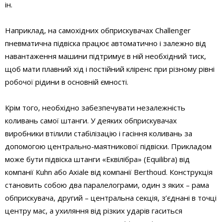
ін.
Наприклад, на самохідних обприскувачах Challenger
пневматична підвіска працює автоматично і залежно від
навантаження машини підтримує в ній необхідний тиск,
щоб мати плавний хід і постійний кліренс при різному рівні
робочої рідини в основній ємності.
Крім того, необхідно забезпечувати незалежність
коливань самої штанги. У деяких обприскувачах
виробники втілили стабілізацію і гасіння коливань за
допомогою центрально-маятникової підвіски. Прикладом
може бути підвіска штанги «Еквілібра» (Equilibra) від
компанії Кuhn або Axiale від компанії Berthoud. Конструкція
становить собою два паралелограми, один з яких – рама
обприскувача, другий – центральна секція, з’єднані в точці
центру мас, а ухиляння від різких ударів гаситься