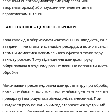
азотними енергоакумуляторами (гідравлічними
амортизаторами) або пружинними елементами в
паралелограмі штанги.
…АЛЕ ГОЛОВНЕ – ЦЕ ЯКІСТЬ ОБРОБКИ
Хоча самохідні обприскувачі «заточені» на швидкість, їхнє
завдання – не ставити швидкісні рекорди, а якісно в стислі
терміни домогтися максимального ефекту з точки зору
захисту рослин. Тому підвищення швидкості руху
обприскувача в жодному разі не повинно погіршити якість
обробки.
Максимальна рекомендована швидкість вітру при обробці
полів – не більше ніж 7 м/с (інакше збільшується знесення
препарату і погіршується рівномірність внесення). При
швидкості руху понад 25 км/год створюється зустрічний
потік повітря, близький до цих значень, а якщо додати до