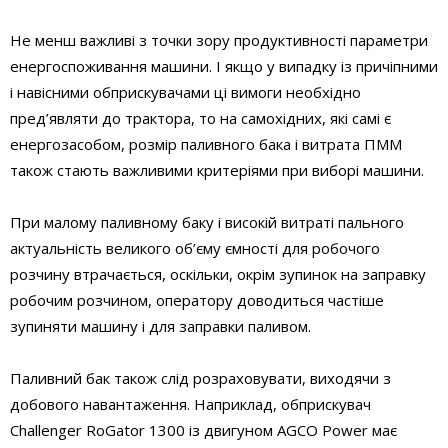
Не менш важливі з точки зору продуктивності параметри
енергоспоживання машини. І якщо у випадку із причіпними
і навісними обприскувачами ці вимоги необхідно
пред’являти до трактора, то на самохідних, які самі є
енергозасобом, розмір паливного бака і витрата ПММ
також стають важливими критеріями при виборі машини.
При малому паливному баку і високій витраті пального
актуальність великого об’єму ємності для робочого
розчину втрачається, оскільки, окрім зупинок на заправку
робочим розчином, оператору доводиться частіше
зупиняти машину і для заправки паливом.
Паливний бак також слід розраховувати, виходячи з
добового навантаження. Наприклад, обприскувач
Challenger RoGator 1300 із двигуном AGCO Power має