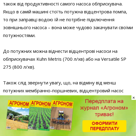
також від продуктивності самого насоса обприскувача.
Якщо в самій машині стоїть потужна відцентрова помпа,
то при заправці водою їй не потрібне підключення
зовнішнього насоса – вона може чудово закачувати своїми
потужностями.
До потужних можна віднести відцентрові насоси на
обприскувачах Kuhn Metris (700 л/хв) або на Versatile SP
275 (800 л/хв).
Також слід звернути увагу, що, на відміну від менш
потужних мембранно-поршневих, відцентровий насос
×
забезпечує високу продуктивність системи на підвищених
швидкостях і при значних нормах виливу ЗЗР (300–350 л/
га), тоді як мембранно-поршневий з такими нормами
справляється гірше, і при збільшенні швидкості його
продуктивність падає. Крім того, при роботі з такими