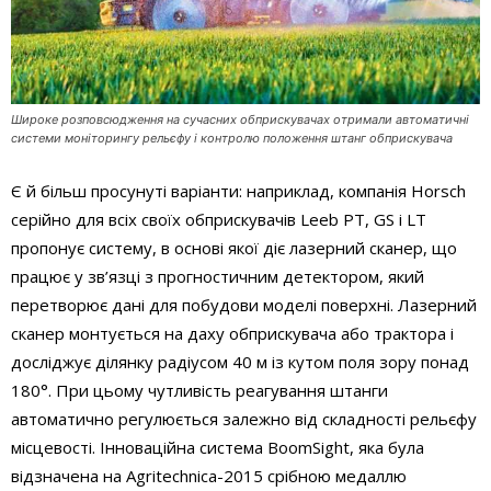
Широке розповсюдження на сучасних обприскувачах отримали автоматичні
системи моніторингу рельєфу і контролю положення штанг обприскувача
Є й більш просунуті варіанти: наприклад, компанія Horsch
серійно для всіх своїх обприскувачів Leeb PT, GS і LT
пропонує систему, в основі якої діє лазерний сканер, що
працює у зв’язці з прогностичним детектором, який
перетворює дані для побудови моделі поверхні. Лазерний
сканер монтується на даху обприскувача або трактора і
досліджує ділянку радіусом 40 м із кутом поля зору понад
180°. При цьому чутливість реагування штанги
автоматично регулюється залежно від складності рельєфу
місцевості. Інноваційна система BoomSight, яка була
відзначена на Agritechniсa-2015 срібною медаллю