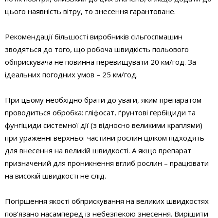
цього наявність вітру, то знесення гарантоване.
Рекомендації більшості виробників сільгоспмашин
зводяться до того, що робоча швидкість польового
обприскувача не повинна перевищувати 20 км/год. За
ідеальних погодних умов – 25 км/год.
При цьому необхідно брати до уваги, яким препаратом
проводиться обробка: гліфосат, ґрунтові гербіциди та
фунгіциди системної дії (з відносно великими краплями)
при ураженні верхньої частини рослин цілком підходять
для внесення на великій швидкості. А якщо препарат
призначений для проникнення вглиб рослин – працювати
на високій швидкості не слід.
Погіршення якості обприскування на великих швидкостях
пов’язано насамперед із небезпекою знесення. Вирішити