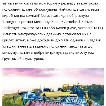
автоматичні системи моніторингу рельєфу та контролю
положення штанг обприскувача. Найчастіше це системи
виробництва компанії Norac (самохідні обприскувачі
Stronger і причіпні Metris від Kuhn, Kverneland iXdrive,
Challenger RoGator та інші) або Raven (Case, Versatile та ін.).
Кількість ультразвукових датчиків, встановлених на
крилах штанг, може доходити до п’яти одиниць. Завдяки
їм відхилення від заданого положення зводяться до
мінімуму, і штанга добре витримує задану висоту над
ґрунтом або культурою.