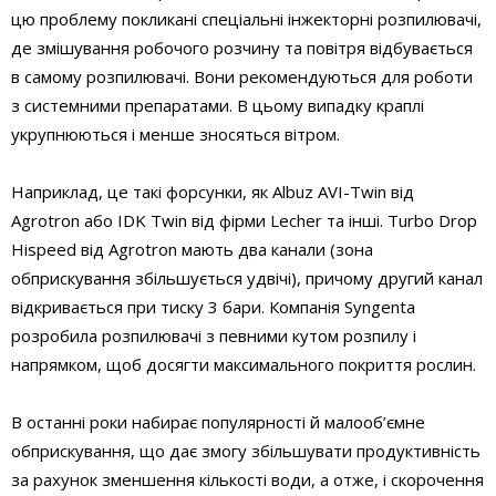
цю проблему покликані спеціальні інжекторні розпилювачі,
де змішування робочого розчину та повітря відбувається
в самому розпилювачі. Вони рекомендуються для роботи
з системними препаратами. В цьому випадку краплі
укрупнюються і менше зносяться вітром.
Наприклад, це такі форсунки, як Albuz AVI-Twin від
Аgrotron або IDK Twin від фірми Lecher та інші. Turbo Drop
Hispeed від Аgrotron мають два канали (зона
обприскування збільшується удвічі), причому другий канал
відкривається при тиску 3 бари. Компанія Syngenta
розробила розпилювачі з певними кутом розпилу і
напрямком, щоб досягти максимального покриття рослин.
В останні роки набирає популярності й малооб’ємне
обприскування, що дає змогу збільшувати продуктивність
за рахунок зменшення кількості води, а отже, і скорочення