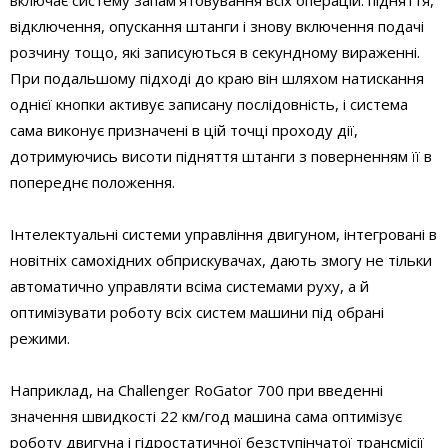
відключення, опускання штанги і знову включення подачі
розчину тощо, які записуються в секундному вираженні.
При подальшому підході до краю він шляхом натискання
однієї кнопки активує записану послідовність, і система
сама виконує призначені в цій точці проходу дії,
дотримуючись висоти підняття штанги з поверненням її в
попереднє положення.
Інтелектуальні системи управління двигуном, інтегровані в
новітніх самохідних обприскувачах, дають змогу не тільки
автоматично управляти всіма системами руху, а й
оптимізувати роботу всіх систем машини під обрані
режими.
Наприклад, на Challenger RoGator 700 при введенні
значення швидкості 22 км/год машина сама оптимізує
роботу двигуна і гідростатичної безступінчатої трансмісії