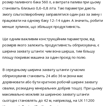
розмір паливного бака 560 л, а витрата палива при цьому
становить близько 0,6–0,8 л/га. Такі параметри дають
змогу сільгоспвиробнику заправлятися один раз за зміну і
працювати на одному баку 12–14 один. А значить, робити
менше зупинок, що збільшує продуктивність.
Ще одним важливим конструкційним параметром, від
розмірів якого залежить продуктивність обприскувача, є
ширина захвату штанги: чим вона ширша, тим більшу
площу покриває машина за один прохід по полю.
В середньому ширина захвату штанги сучасних
обприскувачів становить 24 або 36 м (вона має
дорівнювати або бути кратною робочій ширині захвату
сівалки, розкидачу мінеральних добрив тощо). При цьому
максимально можливі за шириною захвату штанги
сьогодні становлять до 42 м, наприклад, на UХ 11200