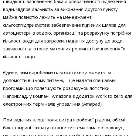
швидкості заповнення бака й оперативності підвезення
води. Відповідальність за виконання другого пункту
майже повністю лежить на менеджменті
сільгосппідприємства: забезпеченні під’їзних шляхів для
автоцистерн з водою, організації та розрахунку потрібної
кількості води для заправки, надання доступу до води,
завчасної підготовки маточних розчинів і визначення їх
кількості тощо.
Єдине, чим виробники сільгосптехніки можуть їм
допомогти в цьому питанні, – це надати спеціальні
програми, що полегшують розрахунок логістики.
Наприклад, у компанії Amazone є додаток Work to zero для
електронних терміналів управління (Amapad).
При заданих площі поля, витраті робочої рідини, об’ємі
бака, ширині захвату штанги система сама розраховує,
скільки гонів ви можете проїхати без дозаправки, скільки