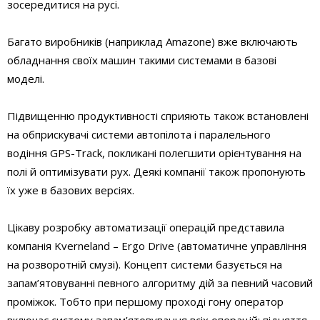
зосередитися на русі.
Багато виробників (наприклад Amazone) вже включають
обладнання своїх машин такими системами в базові
моделі.
Підвищенню продуктивності сприяють також встановлені
на обприскувачі системи автопілота і паралельного
водіння GPS-Track, покликані полегшити орієнтування на
полі й оптимізувати рух. Деякі компанії також пропонують
їх уже в базових версіях.
Цікаву розробку автоматизації операцій представила
компанія Kverneland – Ergo Drive (автоматичне управління
на розворотній смузі). Концепт системи базується на
запам’ятовуванні певного алгоритму дій за певний часовий
проміжок. Тобто при першому проході гону оператор
включає систему запам’ятовування всіх операцій: підняття,