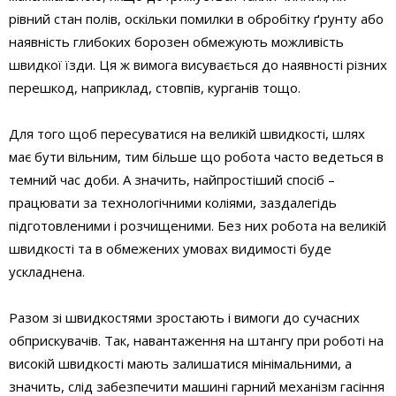
рівний стан полів, оскільки помилки в обробітку ґрунту або
наявність глибоких борозен обмежують можливість
швидкої їзди. Ця ж вимога висувається до наявності різних
перешкод, наприклад, стовпів, курганів тощо.
Для того щоб пересуватися на великій швидкості, шлях
має бути вільним, тим більше що робота часто ведеться в
темний час доби. А значить, найпростіший спосіб –
працювати за технологічними коліями, заздалегідь
підготовленими і розчищеними. Без них робота на великій
швидкості та в обмежених умовах видимості буде
ускладнена.
Разом зі швидкостями зростають і вимоги до сучасних
обприскувачів. Так, навантаження на штангу при роботі на
високій швидкості мають залишатися мінімальними, а
значить, слід забезпечити машині гарний механізм гасіння