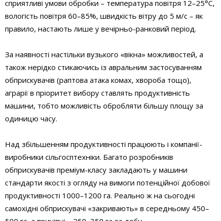
сприятливі умови обробки – температура повітря 12–25°C,
вологість повітря 60–85%, швидкість вітру до 5 м/с – як
правило, настають лише у вечірньо-ранковий період.
За наявності настільки вузького «вікна» можливостей, а
також нерідко стикаючись із авральним застосуванням
обприскувачів (раптова атака комах, хвороба тощо),
аграрії в пріоритет вибору ставлять продуктивність
машини, тобто можливість обробляти більшу площу за
одиницю часу.
Над збільшенням продуктивності працюють і компанії-
виробники сільгосптехніки. Багато розробників
обприскувачів преміум-класу закладають у машини
стандарти якості з огляду на вимоги потенційної добової
продуктивності 1000–1200 га. Реально ж на сьогодні
самохідні обприскувачі «закривають» в середньому 450–
500 га, а причіпні – 250–350 га за добу.