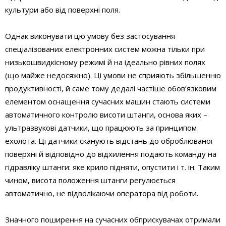
культури або від поверхні поля.
Однак виконувати цю умову без застосування
спеціалізованих електронних систем можна тільки при
низькошвидкісному режимі й на ідеально рівних полях
(що майже недосяжно). Ці умови не сприяють збільшенню
продуктивності, й саме тому дедалі частіше обов’язковим
елементом оснащення сучасних машин стають системи
автоматичного контролю висоти штанги, основа яких –
ультразвукові датчики, що працюють за принципом
ехолота. Ці датчики сканують відстань до оброблюваної
поверхні й відповідно до відхилення подають команду на
гідравліку штанги: яке крило підняти, опустити і т. ін. Таким
чином, висота положення штанги регулюється
автоматично, не відволікаючи оператора від роботи.
Значного поширення на сучасних обприскувачах отримали