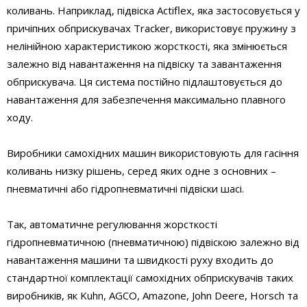
коливань. Наприклад, підвіска Actiflex, яка застосовується у
причіпних обприскувачах Tracker, використовує пружину з
нелінійною характеристикою жорсткості, яка змінюється
залежно від навантаження на підвіску та завантаження
обприскувача. Ця система постійно підлаштовується до
навантаження для забезпечення максимально плавного
ходу.
Виробники самохідних машин використовують для гасіння
коливань низку рішень, серед яких одне з основних –
пневматичні або гідропневматичні підвіски шасі.
Так, автоматичне регулювання жорсткості
гідропневматичною (пневматичною) підвіскою залежно від
навантаження машини та швидкості руху входить до
стандартної комплектації самохідних обприскувачів таких
виробників, як Kuhn, AGCO, Amazone, John Deere, Horsch та