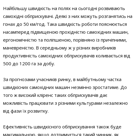
Найбільшу швидкість на полях на сьогодні розвивають
самохідні обприскувачі. Деякі з них можуть розганятись на
гонах до 50 км/год. Така швидкість роботи пояснюється
насамперед підвищеною прохідністю самохідних машин,
ергономічністю та поліпшеною, порівняно із причіпними,
маневреністю. В середньому ж у різних виробників
продуктивність самохідних обприскувачів коливається від
500 до 1200 га за добу.
За прогнозами учасників ринку, в майбутньому частка
швидкісних самохідних машин незмінно зростатиме. До
того ж високий кліренс таких обприскувачів дає
можливість працювати з різними культурами незалежно
від фази їх розвитку.
Ефективність швидкісного обприскування також буде
максимальною, якщо дотримується такий чинник, як