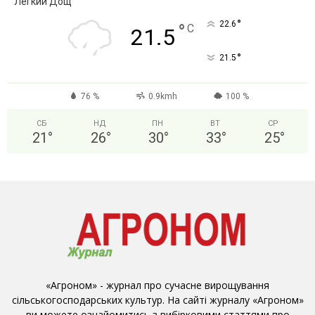
Легкий Дощ
°
22.6
°
C
21.5
°
21.5
76 %
0.9kmh
100 %
СБ
НД
ПН
ВТ
СР
21
°
26
°
30
°
33
°
25
°
«Агроном» - журнал про сучасне вирощування
сільськогосподарських культур. На сайті журналу «Агроном»
ви можете ознайомитись з вибірковими статтями про