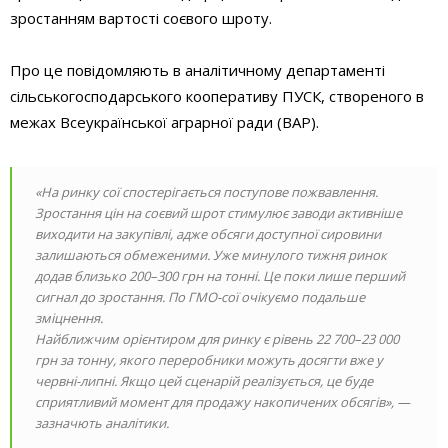
зростанням вартості соєвого шроту.
Про це повідомляють в аналітичному департаменті
сільськогосподарського кооперативу ПУСК, створеного в
межах Всеукраїнської аграрної ради (ВАР).
«На ринку сої спостерігається поступове пожвавлення.
Зростання цін на соєвий шрот стимулює заводи активніше
виходити на закупівлі, адже обсяги доступної сировини
залишаються обмеженими. Уже минулого тижня ринок
додав близько 200–300 грн на тонні. Це поки лише перший
сигнал до зростання. По ГМО-сої очікуємо подальше
зміцнення.
Найближчим орієнтиром для ринку є рівень 22 700–23 000
грн за тонну, якого переробники можуть досягти вже у
червні-липні. Якщо цей сценарій реалізується, це буде
сприятливий момент для продажу накопичених обсягів», —
зазначють аналітики.