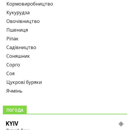
Кормовиробництво
Кукурудза
Овочівництво
Пшениця
Ріпак
Садівництво
Соняшник
Сорго
Соя
Цукрові буряки
Ячмінь
ПОГОДА
KYIV