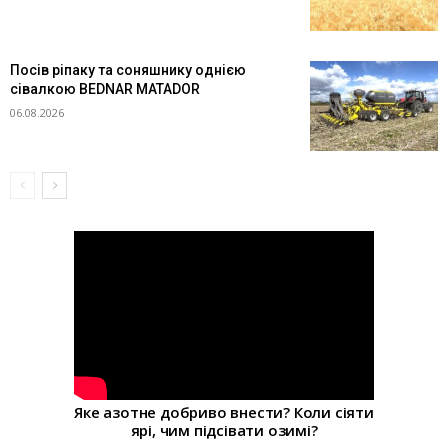
Посів ріпаку та соняшнику однією
сівалкою BEDNAR MATADOR
06.08.2026
Яке азотне добриво внести? Коли сіяти
ярі, чим підсівати озимі?