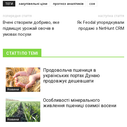
ТЕГИ
закупівельні ціни
прогноз аналітиків
соя
попередня стаття
наступна стаття
Вчені створили добриво, яке
Як Feodal упорядкували
підвищує урожай овочів в
продажі з NetHunt CRM
умовах посухи
СТАТТІ ПО ТЕМІ
Продовольча пшениця в
українських портах Дунаю
продовжує дешевшати
Новини
Особливості мінерального
живлення пшениці озимої восени
Новини