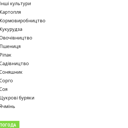
Інші культури
Картопля
Кормовиробництво
Кукурудза
Овочівництво
Пшениця
Ріпак
Садівництво
Соняшник
Сорго
Соя
Цукрові буряки
Ячмінь
ПОГОДА