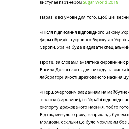
виступає партнером
Sugar World
2018
.
Наразі є всі умови для того, щоб цієї весн
«Після підписання відповідного Закону Ук
форм гібридів цукрового буряку до Україн
Європи. Ураїна буде видавати спеціальний
Проте, за словами аналітика сировинних р
Василя Долінського, для виходу на ринки 
лабораторії якості дражованого насіння цу
«Першочерговим завданням на майбутнє є 
насіння (сировини), і в Україні відповідні 
експорту дражованого насіння, тобто готов
Відтак, минулого року, наприклад, був ек
Молдови, оскільки це було можливим без д