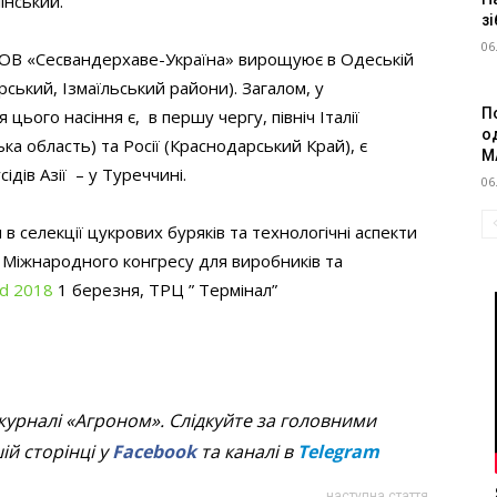
інський.
зі
06
ТОВ «Сесвандерхаве-Україна» вирощуює в Одеській
рський, Ізмаїльський райони). Загалом, у
П
ього насіння є, в першу чергу, північ Італії
о
ка область) та Росії (Краснодарський Край), є
M
ідів Азії – у Туреччині.
06
в селекції цукрових буряків та технологічні аспекти
 Міжнародного конгресу для виробників та
ld 2018
1 березня, ТРЦ ” Термінал”
журналі «Агроном». Слідкуйте за головними
й сторінці у
Facebook
та каналі в
Telegram
наступна стаття