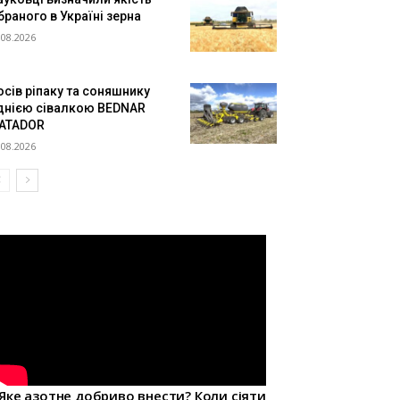
браного в Україні зерна
.08.2026
осів ріпаку та соняшнику
днією сівалкою BEDNAR
ATADOR
.08.2026
Яке азотне добриво внести? Коли сіяти