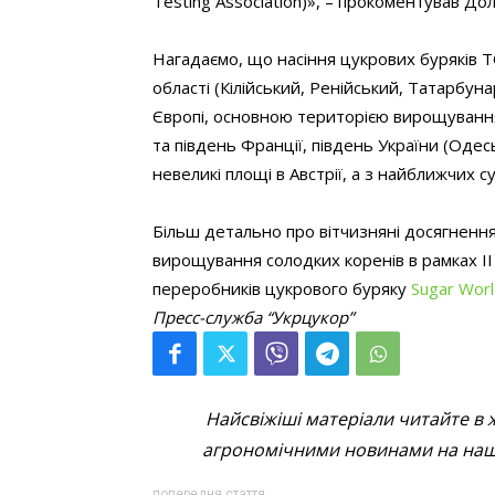
Testing Association)», – прокоментував Дол
Нагадаємо, що насіння цукрових буряків 
області (Кілійський, Ренійський, Татарбуна
Європі, основною територією вирощування ц
та південь Франції, південь України (Одесь
невеликі площі в Австрії, а з найближчих сус
Більш детально про вітчизняні досягнення 
вирощування солодких коренів в рамках ІІ
переробників цукрового буряку
Sugar Wor
Пресс-служба “Укрцукор”
Найсвіжіші матеріали читайте в 
агрономічними новинами на наші
попередня стаття