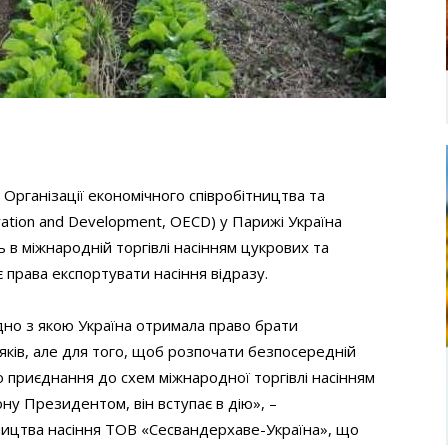
ів Організації економічного співробітництва та
ration and Development, OECD) у Парижі Україна
 в міжнародній торгівлі насінням цукрових та
є права експортувати насіння відразу.
дно з якою Україна отримала право брати
ряків, але для того, щоб розпочати безпосередній
о приєднання до схем міжнародної торгівлі насінням
ону Президентом, він вступає в дію», –
ництва насіння ТОВ «Сесвандерхаве-Україна», що