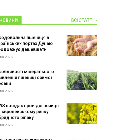
НОВИНИ
ВСІ СТАТТІ >
родовольча пшениця в
країнських портах Дунаю
родовжує дешевшати
.08.2026
собливості мінерального
ивлення пшениці озимої
осени
.08.2026
WS посідає провідні позиції
а європейському ринку
ібридного ріпаку
.08.2026
ауковці визначили якість