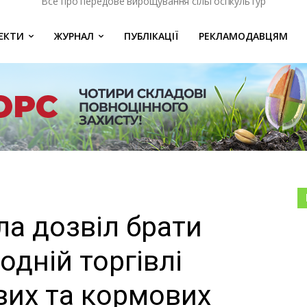
Все про передове вирощування сільгоспкультур
ЄКТИ
ЖУРНАЛ
ПУБЛІКАЦІЇ
РЕКЛАМОДАВЦЯМ
ла дозвіл брати
одній торгівлі
вих та кормових