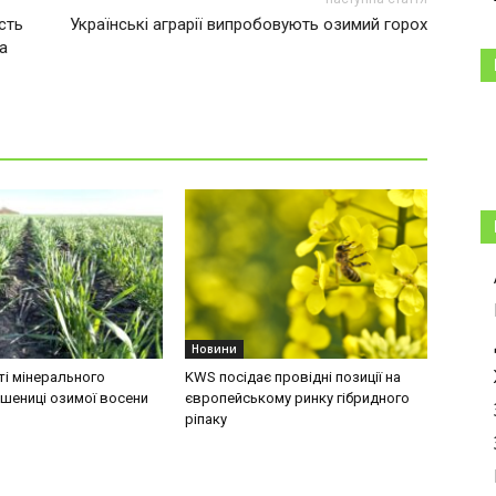
сть
Українські аграрії випробовують озимий горох
а
Новини
і мінерального
KWS посідає провідні позиції на
шениці озимої восени
європейському ринку гібридного
ріпаку