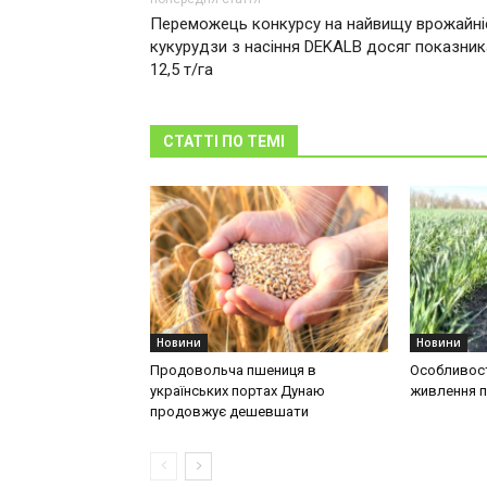
Переможець конкурсу на найвищу врожайні
кукурудзи з насіння DEKALB досяг показник
12,5 т/га
СТАТТІ ПО ТЕМІ
Новини
Новини
Продовольча пшениця в
Особливост
українських портах Дунаю
живлення п
продовжує дешевшати