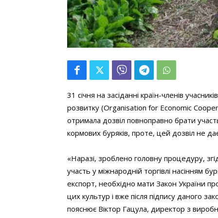
31 січня на засіданні країн-членів учасник
розвитку (Organisation for Economic Coope
отримала дозвіл повноправно брати участь
кормових буряків, проте, цей дозвіл не да
«Наразі, зроблено головну процедуру, згі
участь у міжнародній торгівлі насінням бу
експорт, необхідно мати Закон України пр
цих культур і вже після підпису даного зак
пояснює Віктор Гацула, директор з вироб