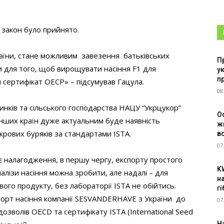
и закон було прийнято.
раїни, стане можливим завезення батьківських
П
и для того, щоб вирощувати насіння F1 для
у
п
 сертифікат ОЕСР» – підсумував Гацула.
08
инків та сільського господарства НАЦУ “Укрцукор”
О
інших країн дуже актуальним буде наявність
ж
крових буряків за стандартами ISTA.
в
07
налагодження, в першу чергу, експорту простого
K
аналізи насіння можна зробити, але надалі – для
н
ого продукту, без лабораторії ISTA не обійтись.
г
спорт насіння компанії SESVANDERHAVE з України до
07
озволів OECD та сертифікату ISTA (International Seed
Н