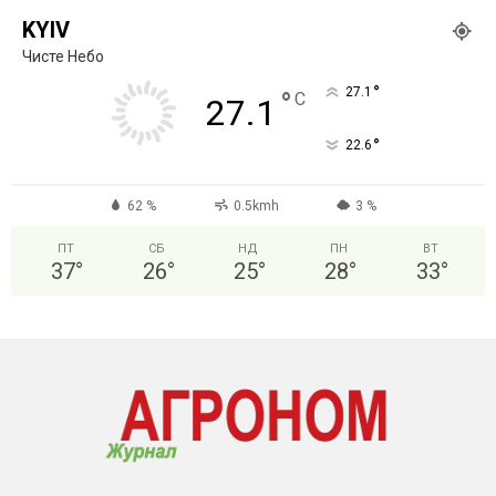
KYIV
Чисте Небо
°
27.1
°
C
27.1
°
22.6
62 %
0.5kmh
3 %
ПТ
СБ
НД
ПН
ВТ
37
°
26
°
25
°
28
°
33
°