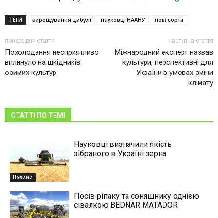
ТЕГИ
вирощування цибулі
науковці НААНУ
нові сорти
попередня стаття
наступна стаття
Похолодання несприятливо
Міжнародний експерт назвав
вплинуло на шкідників
культури, перспективні для
озимих культур
України в умовах зміни
клімату
СТАТТІ ПО ТЕМІ
Науковці визначили якість
зібраного в Україні зерна
Новини
Посів ріпаку та соняшнику однією
сівалкою BEDNAR MATADOR