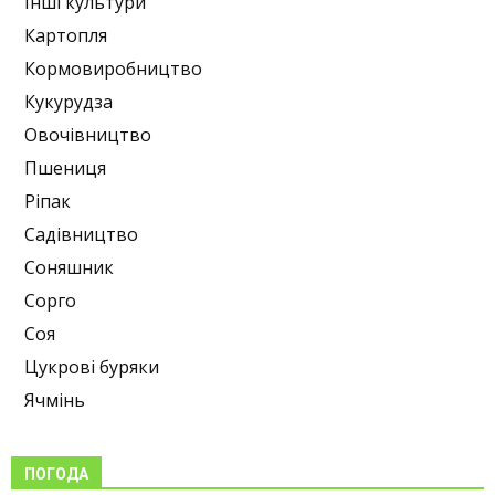
Інші культури
Картопля
Кормовиробництво
Кукурудза
Овочівництво
Пшениця
Ріпак
Садівництво
Соняшник
Сорго
Соя
Цукрові буряки
Ячмінь
ПОГОДА