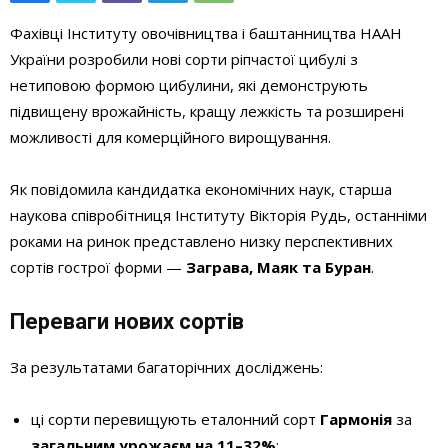
Фахівці Інституту овочівництва і баштанництва НААН
України розробили нові сорти ріпчастої цибулі з
нетиповою формою цибулини, які демонструють
підвищену врожайність, кращу лежкість та розширені
можливості для комерційного вирощування.
Як повідомила кандидатка економічних наук, старша
наукова співробітниця Інституту Вікторія Рудь, останніми
роками на ринок представлено низку перспективних
сортів гострої форми —
Заграва, Маяк та Буран
.
Переваги нових сортів
За результатами багаторічних досліджень:
ці сорти перевищують еталонний сорт
Гармонія
за
загальним урожаєм на 11–32%
;