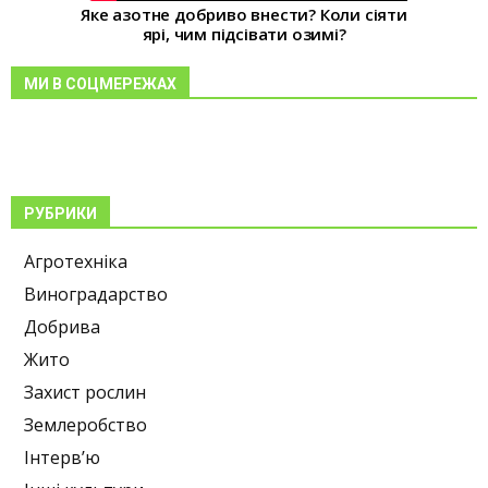
Яке азотне добриво внести? Коли сіяти
ярі, чим підсівати озимі?
МИ В СОЦМЕРЕЖАХ
РУБРИКИ
Агротехніка
Виноградарство
Добрива
Жито
Захист рослин
Землеробство
Інтерв’ю