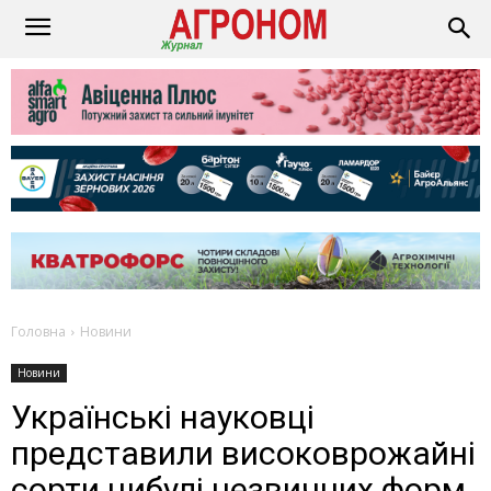
Головна
Новини
Новини
Українські науковці
представили високоврожайні
сорти цибулі незвичних форм