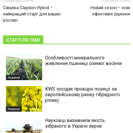
попередня стаття
наступна стаття
Сівалка Claydon Hybrid –
Новий сезон – нові
найкращий старт для ваших
ефективні рішення
рослин
СТАТТІ ПО ТЕМІ
Особливості мінерального
живлення пшениці озимої восени
Новини
KWS посідає провідні позиції на
європейському ринку гібридного
ріпаку
Новини
Науковці визначили якість
зібраного в Україні зерна