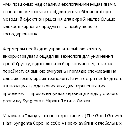
«Ми працюємо над сталими екологічними ініціативами,
основною метою яких є підвищення обізнаності про
методи й ефективні рішення для виробництва більшої
кількості харчових продуктів та прибуткового
господарювання.
Фермерам необхідно управляти зміною клімату,
використовувати ощадливі технології для уникнення
ерозії ґрунту, відновлювати біорізноманіття, а також
перейматися зміною очікувань і поглядів споживачів на
сільськогосподарські технології. Існує гостра необхідність
в інноваціях і додаткових діях для вирішення цих
проблем», — прокоментувала керівниця відділу сталого
розвитку Syngenta в Україні Тетяна Смовж.
У рамках «Плану успішного зростання» (The Good Growth
Plan) Syngenta бере на себе 4 нових амбітних глобальних