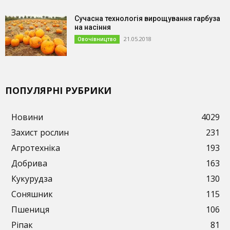
Сучасна технологія вирощування гарбуза
на насіння
21.05.2018
Овочівництво
ПОПУЛЯРНІ РУБРИКИ
Новини
4029
Захист рослин
231
Агротехніка
193
Добрива
163
Кукурудза
130
Соняшник
115
Пшениця
106
Ріпак
81