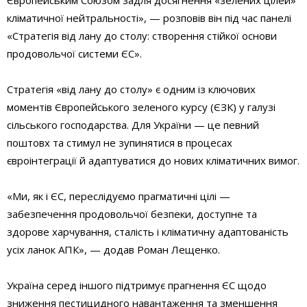
кліматичної нейтральності», — розповів він під час панелі
«Стратегія від лану до столу: створення стійкої основи
продовольчої системи ЄС».
Стратегія «від лану до столу» є одним із ключових
моментів Європейського зеленого курсу (ЄЗК) у галузі
сільського господарства. Для України — це певний
поштовх та стимул не зупинятися в процесах
євроінтеграції й адаптуватися до нових кліматичних вимог.
«Ми, як і ЄС, переслідуємо прагматичні цілі —
забезпечення продовольчої безпеки, доступне та
здорове харчування, сталість і кліматичну адаптованість
усіх ланок АПК», — додав Роман Лещенко.
Україна серед іншого підтримує прагнення ЄС щодо
зниження пестицидного навантаження та зменшення