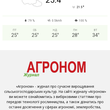
°
21.5
79 %
0.5kmh
100 %
ПТ
СБ
НД
ПН
ВТ
25
°
25
°
25
°
28
°
34
°
«Агроном» - журнал про сучасне вирощування
сільськогосподарських культур. На сайті журналу «Агроном»
ви можете ознайомитись з вибірковими статтями про
передові технології рослинництва, а також дізнатись про
останні досягнення у сферах агрономії, землеробства,