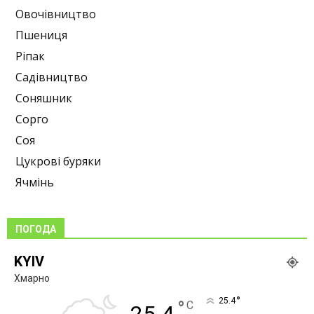
Овочівництво
Пшениця
Ріпак
Садівництво
Соняшник
Сорго
Соя
Цукрові буряки
Ячмінь
ПОГОДА
KYIV
Хмарно
°
25.4
°
C
25.4