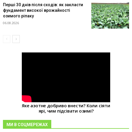
Перші 30 днів після сходів: як закласти
фундамент високої врожайності
озимого ріпаку
06.08.2026
Яке азотне добриво внести? Коли сіяти
ярі, чим підсівати озимі?
МИ В СОЦМЕРЕЖАХ