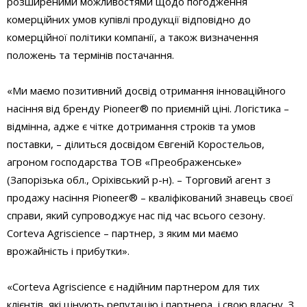
розширеними можливостями щодо погодження
комерційних умов купівлі продукції відповідно до
комерційної політики компанії, а також визначення
положень та термінів постачання.
«Ми маємо позитивний досвід отримання інноваційного
насіння від бренду Pioneer® по приємній ціні. Логістика –
відмінна, адже є чітке дотримання строків та умов
поставки, – ділиться досвідом Євгеній Коростельов,
агроном господарства ТОВ «Преображенське»
(Запорізька обл., Оріхівський р-н). – Торговий агент з
продажу насіння Pioneer® – кваліфікований знавець своєї
справи, який супроводжує нас під час всього сезону.
Corteva Agriscience – партнер, з яким ми маємо
врожайність і прибутки».
«Corteva Agriscience є надійним партнером для тих
клієнтів, які цінують репутацію і партнера, і свою власну. З