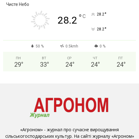
Чисте Небо
°
28.2
°
C
28.2
°
28.2
50 %
0.5kmh
0 %
ПН
ВТ
СР
ЧТ
ПТ
29
°
33
°
24
°
24
°
24
°
«Агроном» - журнал про сучасне вирощування
сільськогосподарських культур. На сайті журналу «Агроном»