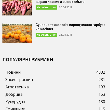
выращивания и рынок сбыта
05.04.2019
Овочівництво
Сучасна технологія вирощування гарбуза
на насіння
21.05.2018
Овочівництво
ПОПУЛЯРНІ РУБРИКИ
Новини
4032
Захист рослин
231
Агротехніка
193
Добрива
163
Кукурудза
130
Соняшник
115