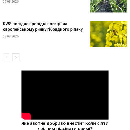
07.08.2026
KWS посідає провідні позиції на
європейському ринку гібридного ріпаку
07.08.2026
Яке азотне добриво внести? Коли сіяти
ярі, чим підсівати озимі?