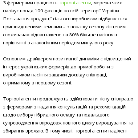
З фермерами працюють
торгові агенти
, мережа яких
налічує понад 100 фахівців по всій території України.
Постачання продукції сільгоспвиробникам відбувається
пришвидшеними темпами – з початку сезону кінцевим
споживачам відвантажено на 80% більше насіння в
порівнянні з аналогічним періодом минулого року.
Основним драйвером позитивної динаміки є підвищений
інтерес українських фермерів до прямої роботи з
виробником насіння завдяки досвіду співпраці,
отриманому в першому сезоні.
Торгові агенти продовжують здійснювати тісну співпрацю
з фермерами з надання консультацій та рекомендацій
щодо вибору гібридного складу та подальшого
супроводження впродовж повного циклу вирощування та
збирання врожаю. В тому числі, торгові агенти наділені