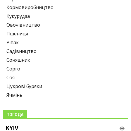
Кормовиробництво
Кукурудза
Овочівництво
Пшениця
Ріпак
Садівництво
Соняшник
Сорго
Соя
Цукрові буряки
Ячмінь
ПОГОДА
KYIV