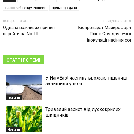
насіння бренду Pioneer
прямі продажі
попередня стаття
наступна стаття
Одна із важливих причин
Біопрепарат МайкроСорч
перейти на No-till
Плюс Соя для сухої
інокуляції насіння сої
СТАТТІ ПО ТЕМІ
У HarvEast частину врожаю пшениці
залишили у полі
Новини
Тривалий захист від лускокрилих
шкідників
Новини