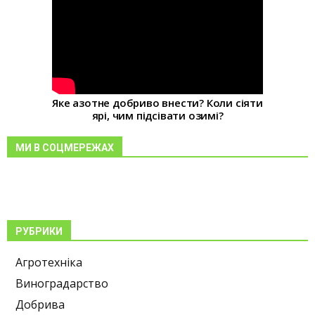
Яке азотне добриво внести? Коли сіяти
ярі, чим підсівати озимі?
МИ В СОЦМЕРЕЖАХ
РУБРИКИ
Агротехніка
Виноградарство
Добрива