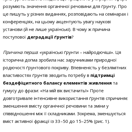
розуміють значення органічної речовини для ґрунту. Про
це пишуть у різних виданнях, розповідають на семінарах і
конференціях, на цьому акцентують увагу наукові
установи (й не лише українські). В чому ж причина
поступової
деградації ґрунтів
?
Причина перша
: «українські ґрунти – найродючіші». Ця
історична догма зробила нас заручниками природної
родючості ґрунтового покриву. Впевненість у безлімітних
властивостях ґрунтів зводить потребу в
підтримці
бездефіцитного балансу елементів живлення
та
гумусу до фрази: «На мій вік вистачить!» Проте
довготривале інтенсивне використання ґрунтів спричиняє
зменшення вмісту органічної речовини та зміни у
співвідношенні між її складниками. Зокрема, зменшується
вміст активної фракції із 33–50 до 15–25% (рис. 1).