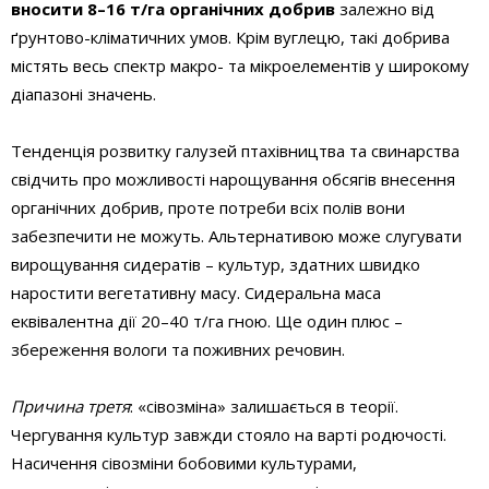
вносити 8–16 т/га органічних добрив
залежно від
ґрунтово-кліматичних умов. Крім вуглецю, такі добрива
містять весь спектр макро- та мікроелементів у широкому
діапазоні значень.
Тенденція розвитку галузей птахівництва та свинарства
свідчить про можливості нарощування обсягів внесення
органічних добрив, проте потреби всіх полів вони
забезпечити не можуть. Альтернативою може слугувати
вирощування сидератів – культур, здатних швидко
наростити вегетативну масу. Сидеральна маса
еквівалентна дії 20–40 т/га гною. Ще один плюс –
збереження вологи та поживних речовин.
Причина третя
: «сівозміна» залишається в теорії.
Чергування культур завжди стояло на варті родючості.
Насичення сівозміни бобовими культурами,