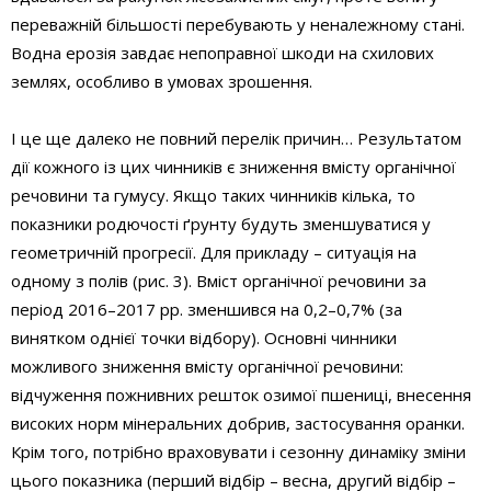
переважній більшості перебувають у неналежному стані.
Водна ерозія завдає непоправної шкоди на схилових
землях, особливо в умовах зрошення.
І це ще далеко не повний перелік причин… Результатом
дії кожного із цих чинників є зниження вмісту органічної
речовини та гумусу. Якщо таких чинників кілька, то
показники родючості ґрунту будуть зменшуватися у
геометричній прогресії. Для прикладу – ситуація на
одному з полів (рис. 3). Вміст органічної речовини за
період 2016–2017 рр. зменшився на 0,2–0,7% (за
винятком однієї точки відбору). Основні чинники
можливого зниження вмісту органічної речовини:
відчуження пожнивних решток озимої пшениці, внесення
високих норм мінеральних добрив, застосування оранки.
Крім того, потрібно враховувати і сезонну динаміку зміни
цього показника (перший відбір – весна, другий відбір –