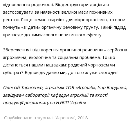
відновленню родючості. Біодеструктори доцільно
застосовувати за наявності великої маси пожнивних
решток. Якщо немає «харчів» для мікроорганізмів, то вони
почнуть «з’їдати» органічну речовину ґрунту. Такий підхід
призведе до тимчасового позитивного ефекту.
Збереження і відтворення органічної речовини – серйозна
агрохімічна, екологічна та соціальна проблема. То що
дістанеться нашим нащадкам: родючий чорнозем чи
субстрат? Відповідь даємо ми, до того ж уже сьогодні!
Олексій Тарасенко, агрохімік ТОВ «Агрілаб», Ігор Бордюжа,
завідувач лабораторії кафедри агрохімії та якості
продукції рослинництва НУБіП України
Опубліковано в журналі “Агроном”, 2018