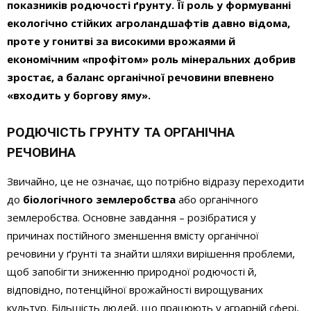
показників родючості ґрунту. Її роль у формуванні
екологічно стійких агроландшафтів давно відома,
проте у гонитві за високими врожаями й
економічним «профітом» роль мінеральних добрив
зростає, а баланс органічної речовини впевнено
«входить у боргову яму».
РОДЮЧІСТЬ ГРУНТУ ТА ОРГАНІЧНА
РЕЧОВИНА
Звичайно, це не означає, що потрібно відразу переходити
до
біологічного землеробства
або органічного
землеробства. Основне завдання – розібратися у
причинах постійного зменшення вмісту органічної
речовини у ґрунті та знайти шляхи вирішення проблеми,
щоб запобігти зниженню природної родючості й,
відповідно, потенційної врожайності вирощуваних
культур. Більшість людей, що працюють у аграрній сфері,