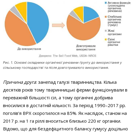
Рис. 1. Основні складники органічної речовини ґрунту до використання у
сільському господарстві та після довготривалого використання.
Причина друга
: занепад галузі тваринництва. Кілька
десятків років тому тваринницькі ферми функціонували в
переважній більшості сіл, а тому органічні добрива
вносилися в достатній кількості. За період 1990–2017 рр.
поголів’я ВРХ скоротилося на 85%. Як наслідок, станом на
2017 р. на 1 га ріллі вноситься близько 220 кг органіки.
Відомо, що для бездефіцитного балансу гумусу доцільно