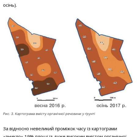
осінь).
Рис. 3. Картограма вмісту органічної речовини у ґрунті
За відносно невеликий проміжок часу із картограми
«зникло» 19% площі із дуже високим вмістом органічної