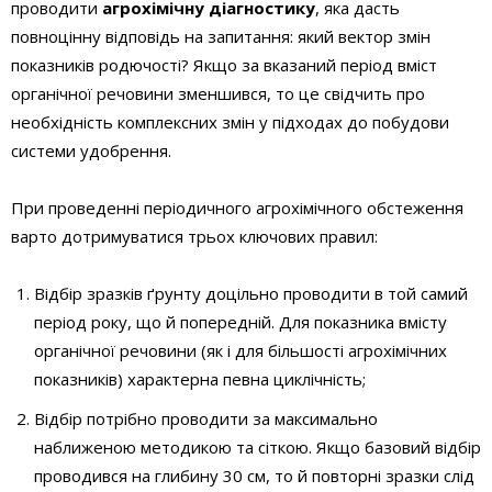
проводити
агрохімічну діагностику
, яка дасть
повноцінну відповідь на запитання: який вектор змін
показників родючості? Якщо за вказаний період вміст
органічної речовини зменшився, то це свідчить про
необхідність комплексних змін у підходах до побудови
системи удобрення.
При проведенні періодичного агрохімічного обстеження
варто дотримуватися трьох ключових правил:
Відбір зразків ґрунту доцільно проводити в той самий
період року, що й попередній. Для показника вмісту
органічної речовини (як і для більшості агрохімічних
показників) характерна певна циклічність;
Відбір потрібно проводити за максимально
наближеною методикою та сіткою. Якщо базовий відбір
проводився на глибину 30 см, то й повторні зразки слід