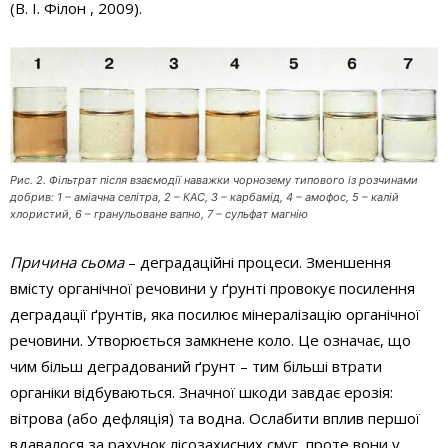
(В. І. Філон , 2009).
Рис. 2. Фільтрат після взаємодії наважки чорнозему типового із розчинами
добрив: 1 – аміачна селітра, 2 – КАС, 3 – карбамід, 4 – амофос, 5 – калій
хлористий, 6 – гранульоване вапно, 7 – сульфат магнію
Причина сьома
– деградаційні процеси. Зменшення
вмісту органічної речовини у ґрунті провокує посилення
деградації ґрунтів, яка посилює мінералізацію органічної
речовини. Утворюється замкнене коло. Це означає, що
чим більш деградований ґрунт – тим більші втрати
органіки відбуваються. Значної шкоди завдає ерозія:
вітрова (або дефляція) та водна. Ослабити вплив першої
вдавалося за рахунок лісозахисних смуг, проте вони у