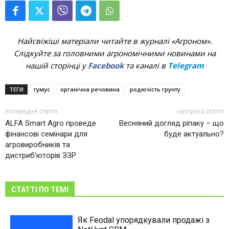
Найсвіжіші матеріали читайте в журналі «Агроном».
Слідкуйте за головними агрономічними новинами на
нашій сторінці у
Facebook
та каналі в
Telegram
ТЕГИ
гумус
органічна речовина
родючість грунту
попередня стаття
наступна стаття
ALFA Smart Agro проведе
Весняний догляд ріпаку – що
фінансові семінари для
буде актуально?
агровиробників та
дистриб’юторів ЗЗР
СТАТТІ ПО ТЕМІ
Як Feodal упорядкували продажі з