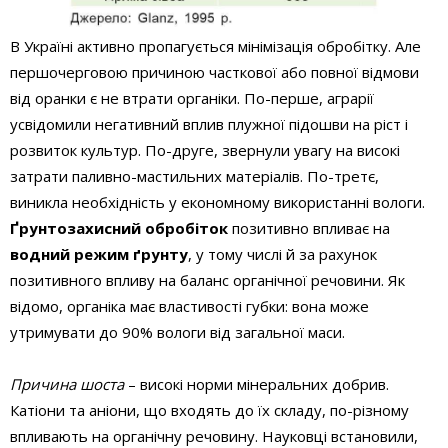
В Україні активно пропагується мінімізація обробітку. Але
першочерговою причиною часткової або повної відмови
від оранки є не втрати органіки. По-перше, аграрії
усвідомили негативний вплив плужної підошви на ріст і
розвиток культур. По-друге, звернули увагу на високі
затрати паливно-мастильних матеріалів. По-третє,
виникла необхідність у економному використанні вологи.
Ґрунтозахисний обробіток
позитивно впливає на
водний режим ґрунту
, у тому числі й за рахунок
позитивного впливу на баланс органічної речовини. Як
відомо, органіка має властивості губки: вона може
утримувати до 90% вологи від загальної маси.
Причина шоста
– високі норми мінеральних добрив.
Катіони та аніони, що входять до їх складу, по-різному
впливають на органічну речовину. Науковці встановили,