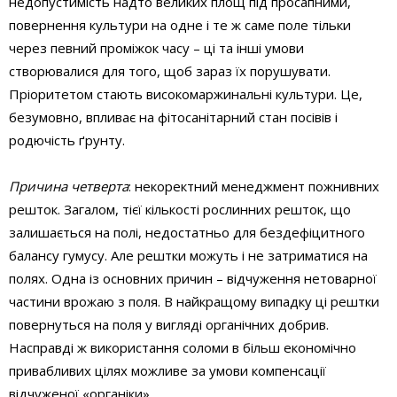
недопустимість надто великих площ під просапними,
повернення культури на одне і те ж саме поле тільки
через певний проміжок часу – ці та інші умови
створювалися для того, щоб зараз їх порушувати.
Пріоритетом стають високомаржинальні культури. Це,
безумовно, впливає на фітосанітарний стан посівів і
родючість ґрунту.
Причина четверта
: некоректний менеджмент пожнивних
решток. Загалом, тієї кількості рослинних решток, що
залишається на полі, недостатньо для бездефіцитного
балансу гумусу. Але рештки можуть і не затриматися на
полях. Одна із основних причин – відчуження нетоварної
частини врожаю з поля. В найкращому випадку ці рештки
повернуться на поля у вигляді органічних добрив.
Насправді ж використання соломи в більш економічно
привабливих цілях можливе за умови компенсації
відчуженої «органіки».