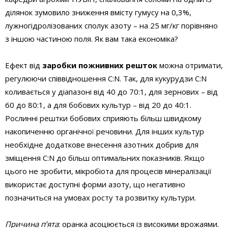
ділянок зумовило зниження вмісту гумусу на 0,3%,
лужногідролізованих сполук азоту – на 25 мг/кг порівняно
з іншою частиною поля. Як вам така економіка?
Ефект від
заробки пожнивних решток
можна отримати,
регулюючи співвідношення C:N. Так, для кукурудзи C:N
коливається у діапазоні від 40 до 70:1, для зернових – від
60 до 80:1, а для бобових культур – від 20 до 40:1.
Рослинні рештки бобових сприяють більш швидкому
накопиченню органічної речовини. Для інших культур
необхідне додаткове внесення азотних добрив для
зміщення С:N до більш оптимальних показників. Якщо
цього не зробити, мікробіота для процесів мінералізації
використає доступні форми азоту, що негативно
позначиться на умовах росту та розвитку культури.
Причина п’ята
: оранка асоціюється із високими врожаями.