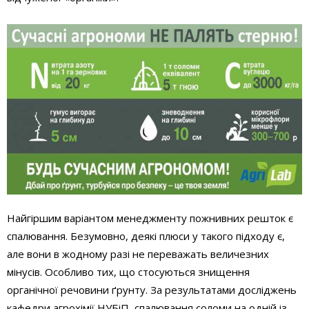
Найгіршим варіантом менеджменту пожнивних решток є
спалювання. Безумовно, деякі плюси у такого підходу є,
але вони в жодному разі не переважать величезних
мінусів. Особливо тих, що стосуються знищення
органічної речовини ґрунту. За результатами досліджень
кафедри агрохімії НУБіП, спалювання соломи на одній із