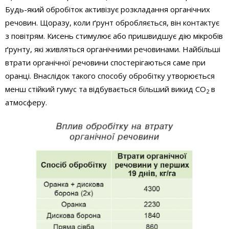
Будь-який обробіток активізує розкладання органічних
речовин. Щоразу, коли ґрунт обробляється, він контактує
з повітрям. Кисень стимулює або пришвидшує дію мікробів
ґрунту, які живляться органічними речовинами. Найбільші
втрати органічної речовини спостерігаються саме при
оранці. Внаслідок такого способу обробітку утворюється
менш стійкий гумус та відбувається більший викид СО
в
2
атмосферу.