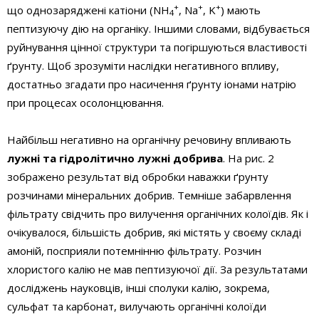
+
+
+
що однозаряджені катіони (NH
, Na
, K
) мають
4
пептизуючу дію на органіку. Іншими словами, відбувається
руйнування цінної структури та погіршуються властивості
ґрунту. Щоб зрозуміти наслідки негативного впливу,
достатньо згадати про насичення ґрунту іонами натрію
при процесах осолонцювання.
Найбільш негативно на органічну речовину впливають
лужні та гідролітично лужні добрива
. На рис. 2
зображено результат від обробки наважки ґрунту
розчинами мінеральних добрив. Темніше забарвлення
фільтрату свідчить про вилучення органічних колоїдів. Як і
очікувалося, більшість добрив, які містять у своєму складі
амоній, посприяли потемнінню фільтрату. Розчин
хлористого калію не мав пептизуючої дії. За результатами
досліджень науковців, інші сполуки калію, зокрема,
сульфат та карбонат, вилучають органічні колоїди