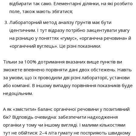
відбирати так само. Елементарні ділянки, на які розбито
поле, також мають збігатися;
Лабораторний метод аналізу ґрунтів має бути
ідентичним. І тут відразу потрібно закцентувати увагу
на різницю у поняттях «гумус», «органічна речовина» й
«органічний вуглець». Це різні показники.
Тільки за 100% дотримання вказаних вище пунктів ви
зможете впевнено порівняти дані двох обстежень. Навіть
за умови, що їх проводили дві різні лабораторії, установи
або компанії. В іншому випадку порівняння показників буде
недоцільним.
А як «змістити» баланс органічної речовини у позитивний
бік? Відповідь очевидна: забезпечити надходження
органіки у тому чи іншому вигляді. І малими кількостями
тут не обійтися: 2–4 л/га гумату не посприяють швидкому