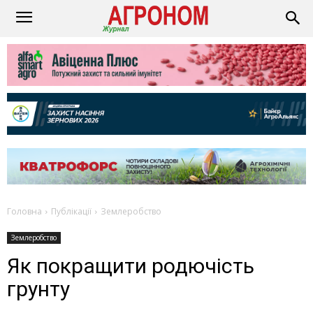
Головна
Публікації
Землеробство
Землеробство
Як покращити родючість
грунту