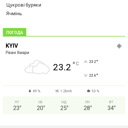
Цукрові буряки
Ячмінь
ПОГОДА
KYIV
Рвані Хмари
°
23.2
°
C
23.2
°
22.6
89 %
1.2kmh
53 %
ПТ
СБ
НД
ПН
ВТ
23
°
20
°
25
°
28
°
34
°