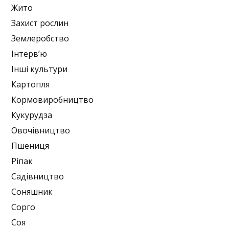
Жито
Захист рослин
Землеробство
Інтерв’ю
Інші культури
Картопля
Кормовиробництво
Кукурудза
Овочівництво
Пшениця
Ріпак
Садівництво
Соняшник
Сорго
Соя