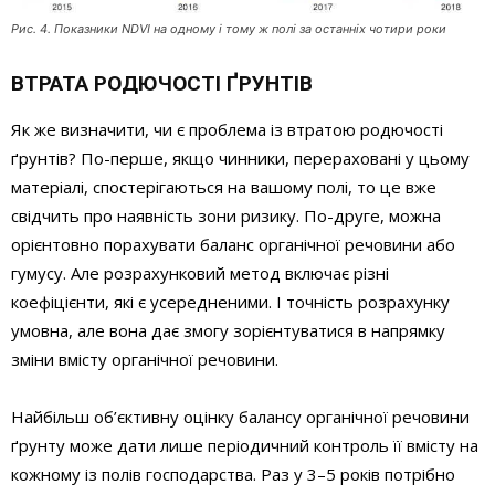
Рис. 4. Показники NDVI на одному і тому ж полі за останніх чотири роки
ВТРАТА РОДЮЧОСТІ ҐРУНТІВ
Як же визначити, чи є проблема із втратою родючості
ґрунтів? По-перше, якщо чинники, перераховані у цьому
матеріалі, спостерігаються на вашому полі, то це вже
свідчить про наявність зони ризику. По-друге, можна
орієнтовно порахувати баланс органічної речовини або
гумусу. Але розрахунковий метод включає різні
коефіцієнти, які є усередненими. І точність розрахунку
умовна, але вона дає змогу зорієнтуватися в напрямку
зміни вмісту органічної речовини.
Найбільш об’єктивну оцінку балансу органічної речовини
ґрунту може дати лише періодичний контроль її вмісту на
кожному із полів господарства. Раз у 3–5 років потрібно