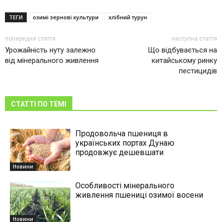
ТЕГИ
озимі зернові культури
хлібний турун
попередня стаття
наступна стаття
Урожайність нуту залежно
Що відбувається на
від мінерального живлення
китайському ринку
пестицидів
СТАТТІ ПО ТЕМІ
Продовольча пшениця в
українських портах Дунаю
продовжує дешевшати
Новини
Особливості мінерального
живлення пшениці озимої восени
Новини