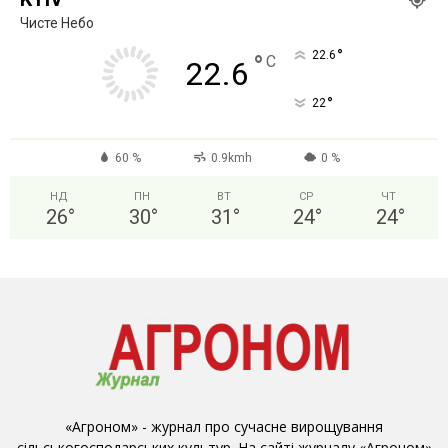
Чисте Небо
°
22.6
°
C
22.6
°
22
60 %
0.9kmh
0 %
НД
ПН
ВТ
СР
ЧТ
26
°
30
°
31
°
24
°
24
°
«Агроном» - журнал про сучасне вирощування
сільськогосподарських культур. На сайті журналу «Агроном»