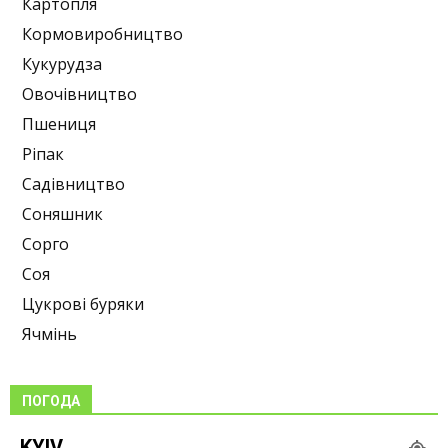
Картопля
Кормовиробництво
Кукурудза
Овочівництво
Пшениця
Ріпак
Садівництво
Соняшник
Сорго
Соя
Цукрові буряки
Ячмінь
ПОГОДА
KYIV