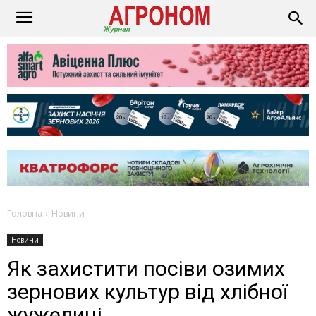
Головна
Новини
Новини
Як захистити посіви озимих
зернових культур від хлібної
жужелиці