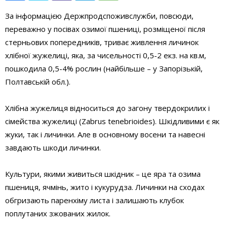
За інформацією Держпродспоживслужби, повсюди,
переважно у посівах озимої пшениці, розміщеної після
стерньових попередників, триває живлення личинок
хлібної жужелиці, яка, за чисельності 0,5-2 екз. на кв.м,
пошкодила 0,5-4% рослин (найбільше – у Запорізькій,
Полтавській обл.).
Хлібна жужелиця відноситься до загону твердокрилих і
сімейства жужелиці (Zabrus tenebrioides). Шкідливими є як
жуки, так і личинки. Але в основному восени та навесні
завдають шкоди личинки.
Культури, якими живиться шкідник – це яра та озима
пшениця, ячмінь, жито і кукурудза. Личинки на сходах
обгризають паренхіму листа і залишають клубок
поплутаних зжованих жилок.