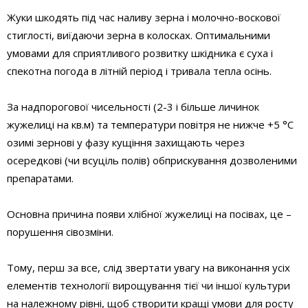
Жуки шкодять під час наливу зерна і молочно-воскової
стиглості, виїдаючи зерна в колосках. Оптимальними
умовами для сприятливого розвитку шкідника є суха і
спекотна погода в літній період і тривала тепла осінь.
За надпорогової чисельності (2-3 і більше личинок
жужелиці на кв.м) та температури повітря не нижче +5 °C
озимі зернові у фазу кущіння захищають через
осередкові (чи всуціль полів) обприскування дозволеними
препаратами.
Основна причина появи хлібної жужелиці на посівах, це –
порушення сівозміни.
Тому, перш за все, слід звертати увагу на виконання усіх
елементів технології вирощування тієї чи іншої культури
на належному рівні, щоб створити кращі умови для росту