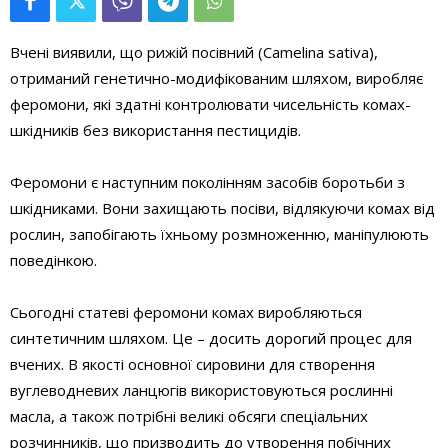
Вчені виявили, що рижій посівний (Camelina sativa),
отриманий генетично-модифікованим шляхом, виробляє
феромони, які здатні контролювати чисельність комах-
шкідників без використання пестицидів.
Феромони є наступним поколінням засобів боротьби з
шкідниками. Вони захищають посіви, відлякуючи комах від
рослин, запобігають їхньому розмноженню, маніпулюють
поведінкою.
Сьогодні статеві феромони комах виробляються
синтетичним шляхом. Це – досить дорогий процес для
вчених. В якості основної сировини для створення
вуглеводневих ланцюгів використовуються рослинні
масла, а також потрібні великі обсяги спеціальних
розчинників, що призводить до утворення побічних