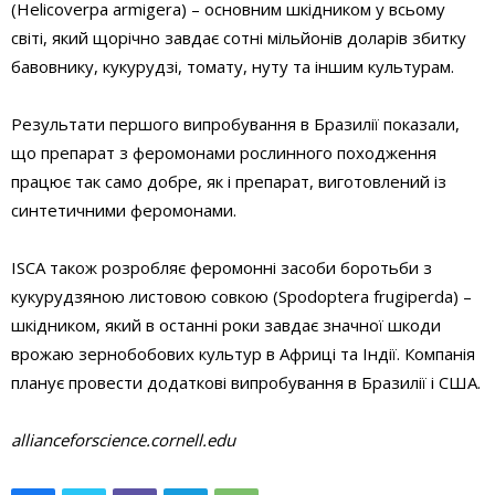
(Helicoverpa armigera) – основним шкідником у всьому
світі, який щорічно завдає сотні мільйонів доларів збитку
бавовнику, кукурудзі, томату, нуту та іншим культурам.
Результати першого випробування в Бразилії показали,
що препарат з феромонами рослинного походження
працює так само добре, як і препарат, виготовлений із
синтетичними феромонами.
ISCA також розробляє феромонні засоби боротьби з
кукурудзяною листовою совкою (Spodoptera frugiperda) –
шкідником, який в останні роки завдає значної шкоди
врожаю зернобобових культур в Африці та Індії. Компанія
планує провести додаткові випробування в Бразилії і США.
allianceforscience.cornell.edu