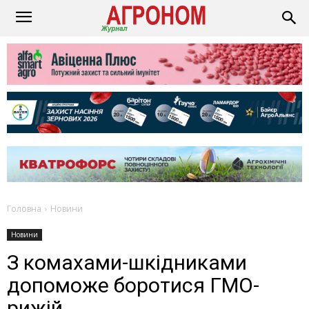
Головна
Новини
Новини
З комахами-шкідниками
допоможе боротися ГМО-
рижій