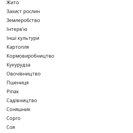
Жито
Захист рослин
Землеробство
Інтерв’ю
Інші культури
Картопля
Кормовиробництво
Кукурудза
Овочівництво
Пшениця
Ріпак
Садівництво
Соняшник
Сорго
Соя