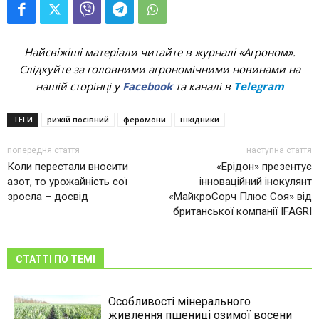
Найсвіжіші матеріали читайте в журналі «Агроном».
Слідкуйте за головними агрономічними новинами на
нашій сторінці у
Facebook
та каналі в
Telegram
ТЕГИ
рижій посівний
феромони
шкідники
попередня стаття
наступна стаття
Коли перестали вносити
«Ерідон» презентує
азот, то урожайність сої
інноваційний інокулянт
зросла – досвід
«МайкроСорч Плюс Соя» від
британської компанії IFAGRI
СТАТТІ ПО ТЕМІ
Особливості мінерального
живлення пшениці озимої восени