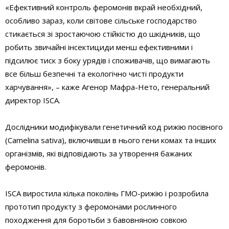
«Ефективний контроль феромонів вкрай необхідний,
особливо зараз, коли світове сільське господарство
стикається зі зростаючою стійкістю до шкідників, що
робить звичайні інсектициди менш ефективними і
підсилює тиск з боку урядів і споживачів, що вимагають
все більш безпечні та екологічно чисті продукти
харчування», – каже Агенор Мафра-Нето, генеральний
директор ISCA.
Дослідники модифікували генетичний код рижію посівного
(Camelina sativa), включивши в нього гени комах та інших
організмів, які відповідають за утворення бажаних
феромонів.
ISCA виростила кілька поколінь ГМО-рижію і розробила
прототип продукту з феромонами рослинного
походження для боротьби з бавовняною совкою