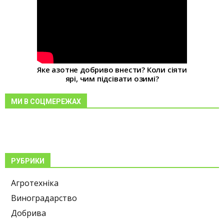
Яке азотне добриво внести? Коли сіяти
ярі, чим підсівати озимі?
МИ В СОЦМЕРЕЖАХ
РУБРИКИ
Агротехніка
Виноградарство
Добрива