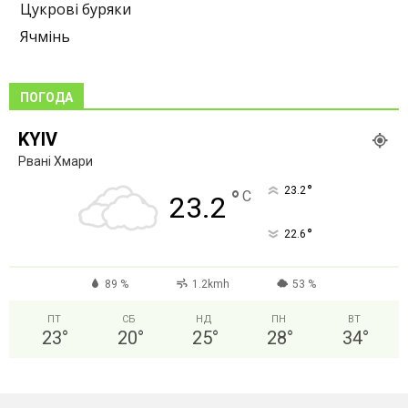
Цукрові буряки
Ячмінь
ПОГОДА
KYIV
Рвані Хмари
°
23.2
°
C
23.2
°
22.6
89 %
1.2kmh
53 %
ПТ
СБ
НД
ПН
ВТ
23
°
20
°
25
°
28
°
34
°