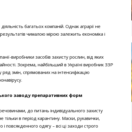
 діяльність багатьох компаній. Однак аграрії не
 результатів чималою мірою залежить економіка і
анії-виробники засобів захисту рослин, від яких
ожайності. Зокрема, найбільший в Україні виробник ЗЗР
у ряд змін, спрямованих на інтенсифікацію
ронавірусу.
ького заводу препаративних форм
ечовинами, до питань індивідуального захисту
е тільки в період карантину. Маски, рукавички,
 і повсякденного одягу – всі ці заходи строго