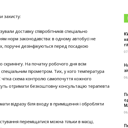
и захисту:
зували доставку співробітників спеціально
K
м норм законодавства: в одному автобусі не
н
г
ках, поручні дезінфікуються перед посадкою
07
скринінгу. На початку робочого дня всім
Н
зі
спеціальним пірометром. Тих, у кого температура
06
 чітка схема контролю самопочуття кожного
можуть отримати безкоштовну консультацію терапевта
П
о
мати відразу біля входу в приміщення і обробляти
M
06
истування переміщатися можна тільки в масці,
Пе