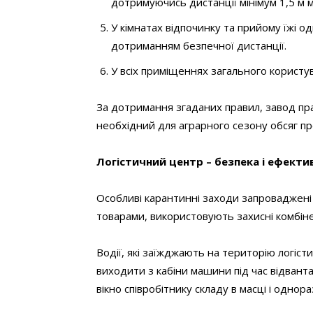
дотримуючись дистанції мінімум 1,5 м 
У кімнатах відпочинку та прийому їжі 
дотриманням безпечної дистанції.
У всіх приміщеннях загального користу
За дотримання згаданих правил, завод пр
необхідний для аграрного сезону обсяг пр
Логістичний центр – безпека і ефекти
Особливі карантинні заходи запроваджені н
товарами, використовують захисні комбіне
Водії, які заїжджають на територію логісти
виходити з кабіни машини під час відван
вікно співробітнику складу в масці і однор