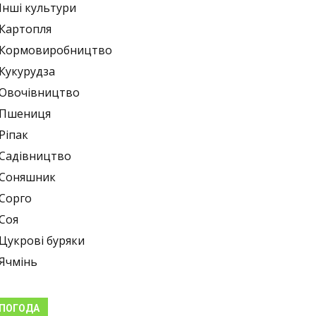
Інші культури
Картопля
Кормовиробництво
Кукурудза
Овочівництво
Пшениця
Ріпак
Садівництво
Соняшник
Сорго
Соя
Цукрові буряки
Ячмінь
ПОГОДА