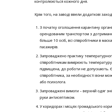
контролюються кожного дня.
Крім того, на заводі ввели додаткові заход
З початку оголошення карантину органі
орендованим транспортом з дотримання
більше 10 осіб, всі співробітники в мас
пасажирів.
Запроваджено практику температурного 
співробітникам вимірюють температуру 
підвищена, до роботи не допускають. Є
співробітника, за необхідності вони 
або психолога.
Запроваджені вимоги – верхній одяг зні
руки антисептиком.
У коридорах і місцях громадського кор