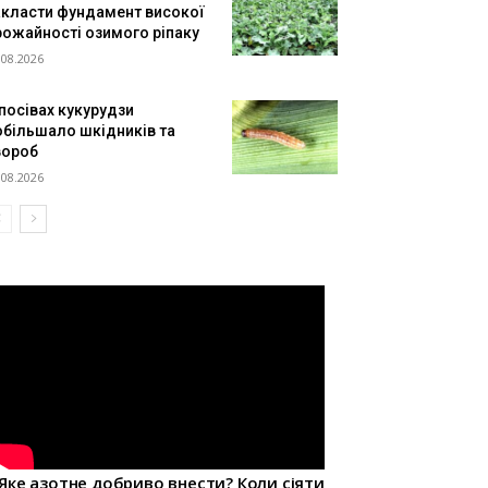
акласти фундамент високої
рожайності озимого ріпаку
.08.2026
 посівах кукурудзи
обільшало шкідників та
вороб
.08.2026
Яке азотне добриво внести? Коли сіяти