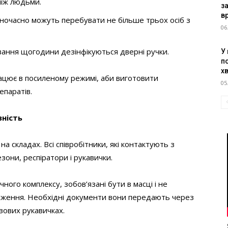
між людьми.
з
в
одночасно можуть перебувати не більше трьох осіб з
06
вання щогодини дезінфікуються дверні ручки.
У
п
х
ацює в посиленому режимі, аби виготовити
05
епаратів.
вність
а складах. Всі співробітники, які контактують з
зони, респіратори і рукавички.
чного комплексу, зобов’язані бути в масці і не
таження. Необхідні документи вони передають через
азових рукавичках.