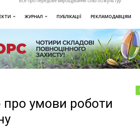
Все про передове вирощування сільгоспкультур
ЄКТИ
ЖУРНАЛ
ПУБЛІКАЦІЇ
РЕКЛАМОДАВЦЯМ
o про умови роботи
ну