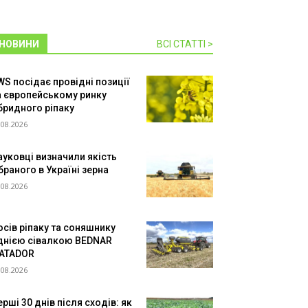
НОВИНИ
ВСІ СТАТТІ >
WS посідає провідні позиції
а європейському ринку
ібридного ріпаку
.08.2026
ауковці визначили якість
браного в Україні зерна
.08.2026
осів ріпаку та соняшнику
днією сівалкою BEDNAR
ATADOR
.08.2026
рші 30 днів після сходів: як