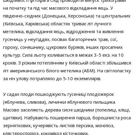
на початку та під час масового відкладання яєць. У
південно-східних (Донецька, Херсонська) та центральних
(Київська, Харківська) областях триває літ лучного
метелика, відкладання яєць, відродження та живлення
гусениць у неугіддях, посівах багаторічних трав, сої,
гороху, соняшнику, цукрових буряків, інших просапних
культур. Сила льоту коливається в межах 3-5 екз. на 10
кроків. З різким потеплінням у Київській області збільшився
літ американського білого метелика (АБМ). На світлопастку
за ніч улову потрапляло до 5-10 екземплярів.
У садах плоди пошкоджують гусениці плодожерок
(яблунева, сливова), личинки яблуневого пильщика.
Масово заселяють дерева сисні шкідники (попелиці, кліщі,
щитівки). Набувають поширення парша, борошниста роса
зерняткових, кучерявість листків персика, моніліоз,
клястероспоріоз, кокомікоз кісточкових.