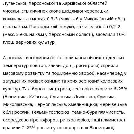
Луганської, Херсонської та Харківської областей
чисельність личинок клопа шкідливої черепашки
коливалась в межах 0,3-3 (макс. – 6 у Миколаївській обл.)
екз. на кв.м. Повсюди хлібні жуки, за чисельності 0,2-2
(макс. 3 екз. на кв.м у Херсонській області), заселили 10%
площ зернових культур.
Агрокліматичні умови (різке коливання нічних та денних
температур повітря, зливні дощі, рясні роси) сприяли
масовому розвитку та поширенню хвороб, насамперед у
загущених посівах озимих та ярих зернових колосових
культур. Так, борошниста роса, септоріоз охопили 6-25%
(Вінницька, Київська, Луганська, Львівська, Сумська,
Миколаївська, Тернопільська, Хмельницька, Чернівецька
обл.) рослин. Гельмінтоспоріоз, темно-бура плямистість,
осередково піренофороз, ринхоспоріоз, інші плямистості
вразили 2-25% рослин у господарствах Вінницької,