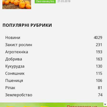
21.05.2018
Овочівництво
ПОПУЛЯРНІ РУБРИКИ
Новини
4029
Захист рослин
231
Агротехніка
193
Добрива
163
Кукурудза
130
Соняшник
115
Пшениця
106
Ріпак
81
Землеробство
74
×