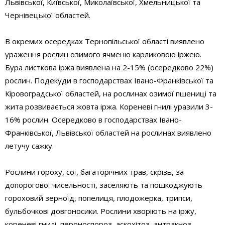
Львівської, Київської, Миколаївської, Хмельницької та
Чернівецької областей.
В окремих осередках Тернопільської області виявлено
ураження рослин озимого ячменю карликовою іржею.
Бура листкова іржа виявлена на 2-15% (осередково 22%)
рослин. Подекуди в господарствах Івано-Франківської та
Кіровоградської областей, на рослинах озимої пшениці та
жита розвивається жовта іржа. Кореневі гнилі уразили 3-
16% рослин. Осередково в господарствах Івано-
Франківської, Львівської областей на рослинах виявлено
летучу сажку.
Рослини гороху, сої, багаторічних трав, скрізь, за
допорогової чисельності, заселяють та пошкоджують
гороховий зерноїд, попелиця, плодожерка, трипси,
бульбочкові довгоносики. Рослини хворіють на іржу,
кореневі гнилі, пероноспороз, аскохітоз, антракноз.