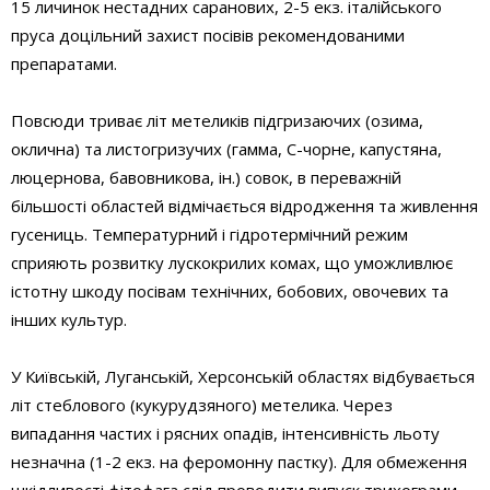
15 личинок нестадних саранових, 2-5 екз. італійського
пруса доцільний захист посівів рекомендованими
препаратами.
Повсюди триває літ метеликів підгризаючих (озима,
оклична) та листогризучих (гамма, С-чорне, капустяна,
люцернова, бавовникова, ін.) совок, в переважній
більшості областей відмічається відродження та живлення
гусениць. Температурний і гідротермічний режим
сприяють розвитку лускокрилих комах, що уможливлює
істотну шкоду посівам технічних, бобових, овочевих та
інших культур.
У Київській, Луганській, Херсонській областях відбувається
літ стеблового (кукурудзяного) метелика. Через
випадання частих і рясних опадів, інтенсивність льоту
незначна (1-2 екз. на феромонну пастку). Для обмеження
шкідливості фітофага слід проводити випуск трихограми