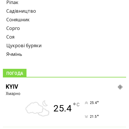
Ріпак
Садівництво
Соняшник
Сорго
Соя
Цукрові буряки
Ячмінь
ПОГОДА
KYIV
Хмарно
°
25.4
°
C
25.4
°
21.5