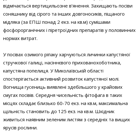
відмічається вертицильозне в’янення. Захищають посіви
соняшнику від сірого та інших довгоносиків, піщаного
мідляка (за ЕПШ понад 2 екз. на кв.м) сумішами
фосфорорганічних і піретроїдних препаратів у половинних
нормах витрат.
У посівах озимого ріпаку харчуються личинки капустяної
стручкової галиці, насіннєвого прихованохоботника,
капустяна попелиця. У Миколаївській області
спостерігається активний розвиток капустяної молі.
Вогнища гусениць виявлені здебільшого у крайових
смугах посівів. Середня чисельність фітофага в таких
місцях складає близько 60-70 екз. на кв.м, максимальна
щільність становить до 125 екз. на кв.м. Шкідник
живиться наявним зеленим листям з середніх та вищих
ярусів рослини.