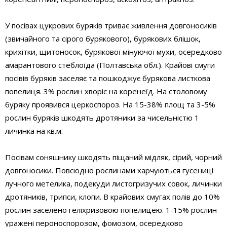
У посівах цукрових буряків триває живлення довгоносиків
(звичайного та сірого бурякового), бурякових блішок,
крихітки, щитоносок, бурякової мінуючої мухи, осередково
амарантового стеблоїда (Полтавська обл.). Крайові смуги
посівів буряків заселяє та пошкоджує бурякова листкова
попелиця. 3% рослин хворіє на коренеїд. На столовому
буряку проявився церкоспороз. На 15-38% площ та 3-5%
рослин буряків шкодять дротяники за чисельністю 1
личинка на кв.м.
Посівам соняшнику шкодять піщаний мідляк, сірий, чорний
довгоносики. Повсюдно рослинами харчуються гусениці
лучного метелика, подекуди листогризучих совок, личинки
дротяників, трипси, клопи. В крайових смугах полів до 10%
рослин заселено геліхризовою попелицею. 1-15% рослин
уражені пероноспорозом, фомозом, осередково