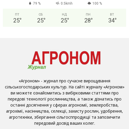
79 %
0.5kmh
100 %
ПТ
СБ
НД
ПН
ВТ
25
°
25
°
25
°
28
°
34
°
«Агроном» - журнал про сучасне вирощування
сільськогосподарських культур. На сайті журналу «Агроном»
ви можете ознайомитись з вибірковими статтями про
передові технології рослинництва, а також дізнатись про
останні досягнення у сферах агрономії, землеробства,
агрохімії, насінництва, селекції, захисту рослин, удобрення,
агротехніки, зберігання сільгосппродукції та запозичити
передовий досвід ваших колег.