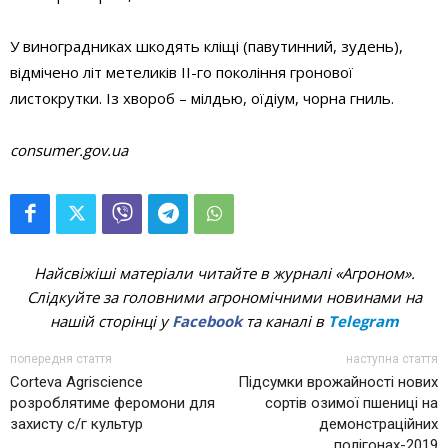
У виноградниках шкодять кліщі (павутинний, зудень),
відмічено літ метеликів ІІ-го покоління гронової
листокрутки. Із хвороб – мілдью, оїдіум, чорна гниль.
consumer.gov.ua
Найсвіжіші матеріали читайте в журналі «Агроном».
Слідкуйте за головними агрономічними новинами на
нашій сторінці у
Facebook
та каналі в
Telegram
попередня стаття
наступна стаття
Corteva Agriscience
Підсумки врожайності нових
розроблятиме феромони для
сортів озимої пшениці на
захисту с/г культур
демонстраційних
полігонах-2019