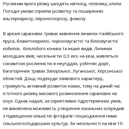
Рослинам ярого ріпаку шкодять квіткоїд, попелиці, клопи.
Погодні умови сприяли розвитку та поширенню
альтернаріозу, пероноспорозу, фомозу.
В ареалі саранових триває живлення личинок італійського
пруса, блакитнокрилої, чорносмугастої та білосмугастої
кобилок, білолобого коника та інших видів. Личинки
молодших віків, чисельністю 0,3 екз. на кв.м, живляться
соковитою рослинністю в неугіддях, узбіччях доріг,
багаторічних травах Запорізької, Луганської, Херсонської
областей. Дощі, подекуди зливового характеру,
стримують активний розвиток комах, тому на даний час
істотного ризику масового розмноження саранових не
існує. Однак надалі, за сприятливих гідротермічних умов,
не виключена можливість утворення локальних осередків
з підвищеною кількістю фітофагів і пошкодження ними
сільськогосподарських культур. За чисельності на кв.м 10-