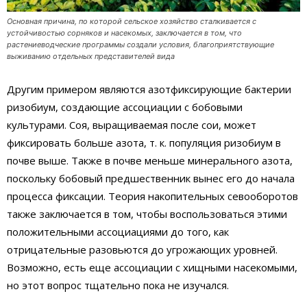
Основная причина, по которой сельское хозяйство сталкивается с
устойчивостью сорняков и насекомых, заключается в том, что
растениеводческие программы создали условия, благоприятствующие
выживанию отдельных представителей вида
Другим примером являются азотфиксирующие бактерии
ризобиум, создающие ассоциации с бобовыми
культурами. Соя, выращиваемая после сои, может
фиксировать больше азота, т. к. популяция ризобиум в
почве выше. Также в почве меньше минерального азота,
поскольку бобовый предшественник вынес его до начала
процесса фиксации. Теория накопительных севооборотов
также заключается в том, чтобы воспользоваться этими
положительными ассоциациями до того, как
отрицательные разовьются до угрожающих уровней.
Возможно, есть еще ассоциации с хищными насекомыми,
но этот вопрос тщательно пока не изучался.