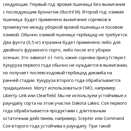
следующая. Первый год: яровая пшеница без выжигания
с последующим бронатом (Buctril M). Второй год: озимая
пшеница. Будет применено выжигание сорняков в
промежутке между уборкой яровой пшеницы и посевом
озимой. Обычно озимой пшенице гербицид не требуется.
Два фунта (0,5 кг) атразина будет применено либо для
двойного фуражного сорго, либо после его уборки
осенью. Это зависит от того, какие сорняки присутствуют.
Кукуруза первого года обычно не нуждается в выжигании,
но получает послевсходовый гербицид дикамба на
ранней стадии. Кукуруза второго года обрабатывается
традиционно. Могут использоваться ГМО, например
Liberty-Link или Clearfield. Мы не используем устойчивые к
раундапу сорта на этом участке Dakota Lakes. Соя первого
года обрабатывается продуктами с длительным
остаточным действием, например, Scepter или Command.
Соя второго года устойчива к раундапу. При такой