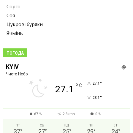
Сорго
Соя
Цукрові буряки
Ячмінь
ПОГОДА
KYIV
Чисте Небо
°
27.1
°
C
27.1
°
23.1
67 %
2.8kmh
0 %
ПТ
СБ
НД
ПН
ВТ
37
°
27
°
25
°
29
°
24
°