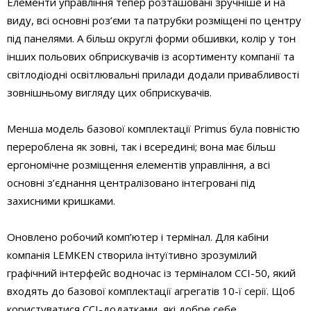
Елементи управління тепер розташовані зручніше й на
виду, всі основні роз’єми та патрубки розміщені по центру
під панелями. А більш округлі форми обшивки, колір у тон
інших польових обприскувачів із асортименту компанії та
світлодіодні освітлювальні прилади додали привабливості
зовнішньому вигляду цих обприскувачів.
Менша модель базової комплектації Primus була повністю
перероблена як зовні, так і всередині; вона має більш
ергономічне розміщення елементів управління, а всі
основні з’єднання централізовано інтегровані під
захисними кришками.
Оновлено робочий комп’ютер і термінал. Для кабіни
компанія LEMKEN створила інтуїтивно зрозумілий
графічний інтерфейс водночас із терміналом CCI-50, який
входять до базової комплектації агрегатів 10-ї серії. Щоб
користуватися CCI-додатками, які добре себе