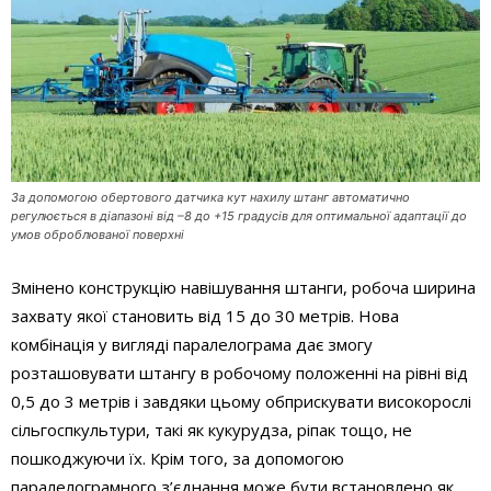
За допомогою обертового датчика кут нахилу штанг автоматично
регулюється в діапазоні від –8 до +15 градусів для оптимальної адаптації до
умов оброблюваної поверхні
Змінено конструкцію навішування штанги, робоча ширина
захвату якої становить від 15 до 30 метрів. Нова
комбінація у вигляді паралелограма дає змогу
розташовувати штангу в робочому положенні на рівні від
0,5 до 3 метрів і завдяки цьому обприскувати високорослі
сільгоспкультури, такі як кукурудза, ріпак тощо, не
пошкоджуючи їх. Крім того, за допомогою
паралелограмного з’єднання може бути встановлено як