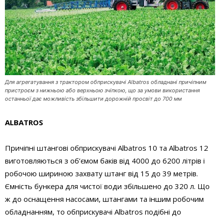
Для агрегатування з трактором обприскувачі Albatros обладнані причіпним
пристроєм з нижньою або верхньою зчіпкою, що за умови використання
останньої дає можливість збільшити дорожній просвіт до 700 мм
ALBATROS
Причіпні штангові обприскувачі Albatros 10 та Albatros 12
виготовляються з об’ємом баків від 4000 до 6200 літрів і
робочою шириною захвату штанг від 15 до 39 метрів.
Ємність бункера для чистої води збільшено до 320 л. Що
ж до оснащення насосами, штангами та іншим робочим
обладнанням, то обприскувачі Albatros подібні до