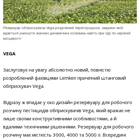
Резервуар обприскувача Vega розділений перегородкою, завдяки якій
вдається уникнути значних динамічних коливань навіть при їзді по нерівній
місцевості
VEGA
Заслуговує на увагу абсолютно новий, повністю
розроблений фахівцями Lemken причіпний штанговий
обприскувач Vega.
Відразу ж впадає у око дизайн резервуару для робочого
розчину пестицидів обприскувачів Vega, який вражає не
лише своїми конструктивними особливостями, а й
вдалими технічними рішеннями. Резервуар для робочого
розчину має місткість 3000, 4000 та 5000 л. Всередині