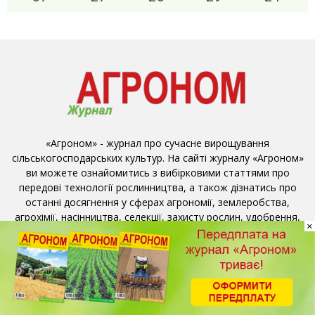
«Агроном» - журнал про сучасне вирощування
сільськогосподарських культур. На сайті журналу «Агроном»
ви можете ознайомитись з вибірковими статтями про
передові технології рослинництва, а також дізнатись про
останні досягнення у сферах агрономії, землеробства,
агрохімії, насінництва, селекції, захисту рослин, удобрення,
×
агротехніки, зберігання сільгосппродукції та запозичити
передовий досвід ваших колег.