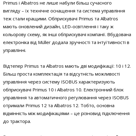
Primus і Albatros не лише набули більш сучасного
вигляду – їх технічне оснащення та система управління
теж стали кращими. Обприскувачі Primus та Albatros
мають оновлений дизайн, LED-освітлення і таку ж
кольорову схему, як інші обприскувачі компанії. Вбудована
електроніка від Müller додала зручності та інтуїтивності в
управлінні.
Відтепер Primus та Albatros мають дві модифікації: 10 і 12.
Більш проста комплектація та відсутність можливості
управління через систему ISOBUS характеризують
обприскувачі Primus 10 і Albatros 10. Електронний блок
управління та автоматичного регулювання через ISOBUS
отримали Primus 12 та Albatros 12. Тобто, основна
відмінність між модифікаціями – це різновид підключення
до трактора.