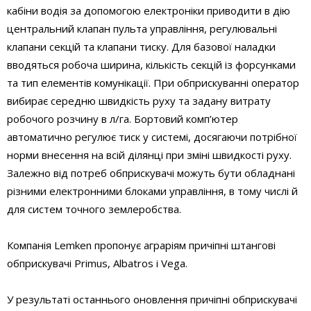
кабіни водія за допомогою електроніки приводити в дію
центральний клапан пульта управління, регулювальні
клапани секцій та клапани тиску. Для базової наладки
вводяться робоча ширина, кількість секцій із форсунками
та тип елементів комунікації. При обприскуванні оператор
вибирає середню швидкість руху та задану витрату
робочого розчину в л/га. Бортовий комп’ютер
автоматично регулює тиск у системі, досягаючи потрібної
норми внесення на всій ділянці при зміні швидкості руху.
Залежно від потреб обприскувачі можуть бути обладнані
різними електронними блоками управління, в тому числі й
для систем точного землеробства.
Компанія Lemken пропонує аграріям причіпні штангові
обприскувачі Primus, Albatros і Vega.
У результаті останнього оновлення причіпні обприскувачі