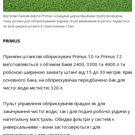
Відтепер базова версія Primus оснащена циркуляційним трубопроводом,
тому розчин для обприскування відразу після ввімкнення агрегату подається
по всій ширині штанги в гомогенному стані
PRIMUS
Причіпні штангові обприскувачі Primus 10 та Primus 12
виготовляються з об’ємом баків 2400, 3300 та 4400 л та
робочою шириною захвату штанг від 15 до 30 метрів. Крім
основного бака, на обприскувачах передбачено бак для
чистої води місткістю 320 л.
Пульт управління обприскувачів працює як для
закачування чистої води, так і для подачі робочої рідини у
нагнітальну магістраль. Обидва фільтри у системі є
універсальними – вони застосовуються і для
всмоктування, і для нагнітання.