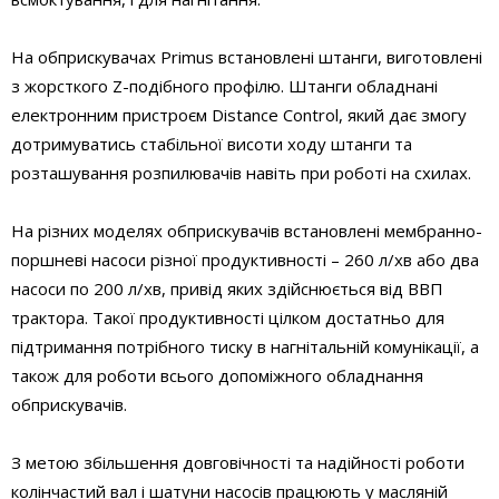
На обприскувачах Primus встановлені штанги, виготовлені
з жорсткого Z-подібного профілю. Штанги обладнані
електронним пристроєм Distance Control, який дає змогу
дотримуватись стабільної висоти ходу штанги та
розташування розпилювачів навіть при роботі на схилах.
На різних моделях обприскувачів встановлені мембранно-
поршневі насоси різної продуктивності – 260 л/хв або два
насоси по 200 л/хв, привід яких здійснюється від ВВП
трактора. Такої продуктивності цілком достатньо для
підтримання потрібного тиску в нагнітальній комунікації, а
також для роботи всього допоміжного обладнання
обприскувачів.
З метою збільшення довговічності та надійності роботи
колінчастий вал і шатуни насосів працюють у масляній