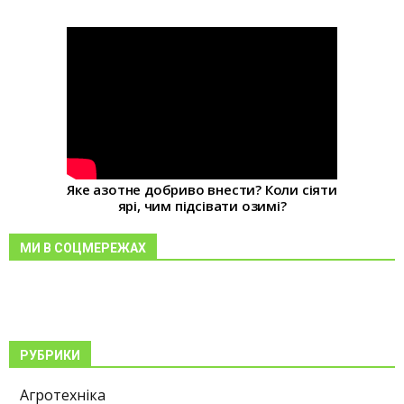
Яке азотне добриво внести? Коли сіяти
ярі, чим підсівати озимі?
МИ В СОЦМЕРЕЖАХ
РУБРИКИ
Агротехніка