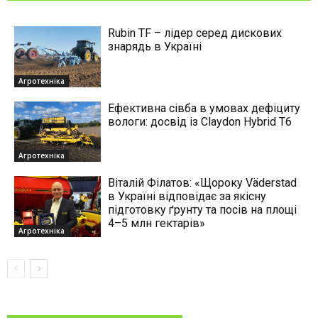
Rubin TF – лідер серед дискових
знарядь в Україні
Агротехніка
Ефективна сівба в умовах дефіциту
вологи: досвід із Claydon Hybrid Т6
Агротехніка
Віталій Філатов: «Щороку Väderstad
в Україні відповідає за якісну
підготовку ґрунту та посів на площі
4–5 млн гектарів»
Агротехніка