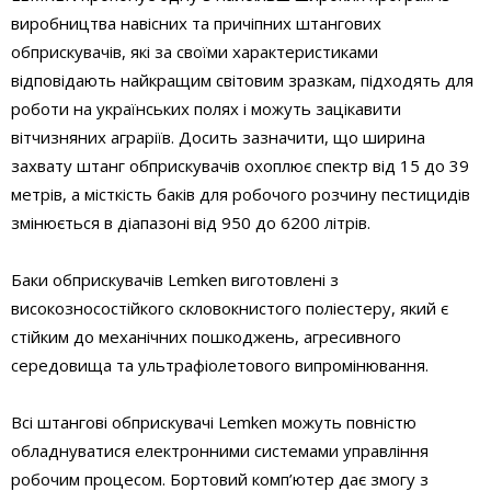
виробництва навісних та причіпних штангових
обприскувачів, які за своїми характеристиками
відповідають найкращим світовим зразкам, підходять для
роботи на українських полях і можуть зацікавити
вітчизняних аграріїв. Досить зазначити, що ширина
захвату штанг обприскувачів охоплює спектр від 15 до 39
метрів, а місткість баків для робочого розчину пестицидів
змінюється в діапазоні від 950 до 6200 літрів.
Баки обприскувачів Lemken виготовлені з
високозносостійкого скловокнистого поліестеру, який є
стійким до механічних пошкоджень, агресивного
середовища та ультрафіолетового випромінювання.
Всі штангові обприскувачі Lemken можуть повністю
обладнуватися електронними системами управління
робочим процесом. Бортовий комп’ютер дає змогу з