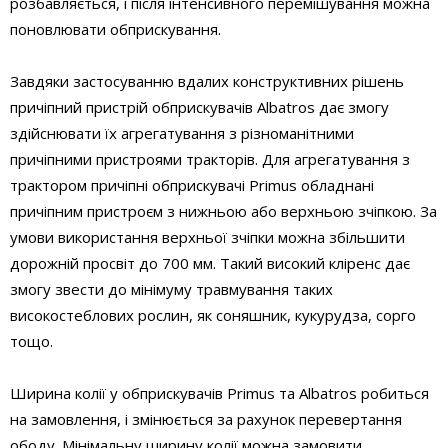
розбавляється, і після інтенсивного перемішування можна
поновлювати обприскування.
Завдяки застосуванню вдалих конструктивних рішень
причіпний пристрій обприскувачів Albatros дає змогу
здійснювати їх агрегатування з різноманітними
причіпними пристроями тракторів. Для агрегатування з
трактором причіпні обприскувачі Primus обладнані
причіпним пристроєм з нижньою або верхньою зчіпкою. За
умови використання верхньої зчіпки можна збільшити
дорожній просвіт до 700 мм. Такий високий кліренс дає
змогу звести до мінімуму травмування таких
високостеблових рослин, як соняшник, кукурудза, сорго
тощо.
Ширина колії у обприскувачів Primus та Albatros робиться
на замовлення, і змінюється за рахунок перевертання
ободу. Мінімальну ширину колії можна замовити