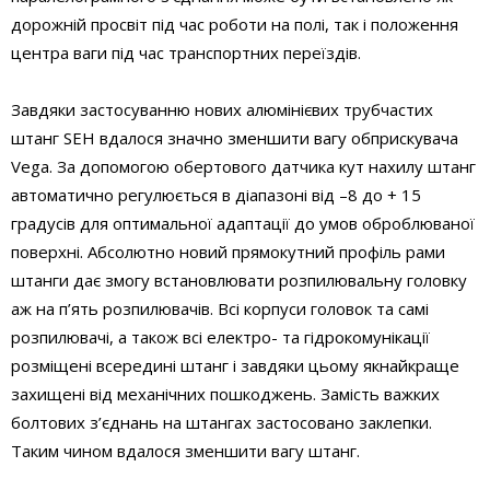
дорожній просвіт під час роботи на полі, так і положення
центра ваги під час транспортних переїздів.
Завдяки застосуванню нових алюмінієвих трубчастих
штанг SEH вдалося значно зменшити вагу обприскувача
Vega. За допомогою обертового датчика кут нахилу штанг
автоматично регулюється в діапазоні від –8 до + 15
градусів для оптимальної адаптації до умов оброблюваної
поверхні. Абсолютно новий прямокутний профіль рами
штанги дає змогу встановлювати розпилювальну головку
аж на п’ять розпилювачів. Всі корпуси головок та самі
розпилювачі, а також всі електро- та гідрокомунікації
розміщені всередині штанг і завдяки цьому якнайкраще
захищені від механічних пошкоджень. Замість важких
болтових з’єднань на штангах застосовано заклепки.
Таким чином вдалося зменшити вагу штанг.