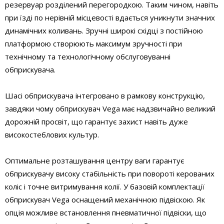
резервуар розділений перегородкою. Таким чином, навіть
при їзді по нерівній місцевості вдається уникнути значних
динамічних коливань. Зручні широкі східці з постійною
платформою створюють максимум зручності при
технічному та технологічному обслуговуванні
обприскувача.
Шасі обприскувача інтегровано в рамкову конструкцію,
завдяки чому обприскувач Vega має надзвичайно великий
дорожній просвіт, що гарантує захист навіть дуже
високостеблових культур.
Оптимальне розташування центру ваги гарантує
обприскувачу високу стабільність при повороті керованих
коліс і точне витримування колії. У базовій комплектації
обприскувач Vega оснащений механічною підвіскою. Як
опція можливе встановлення пневматичної підвіски, що