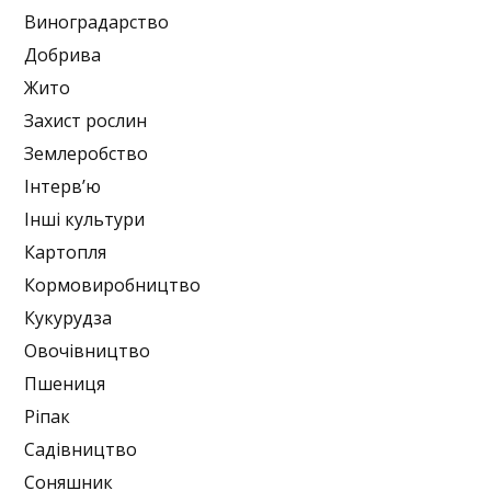
Виноградарство
Добрива
Жито
Захист рослин
Землеробство
Інтерв’ю
Інші культури
Картопля
Кормовиробництво
Кукурудза
Овочівництво
Пшениця
Ріпак
Садівництво
Соняшник