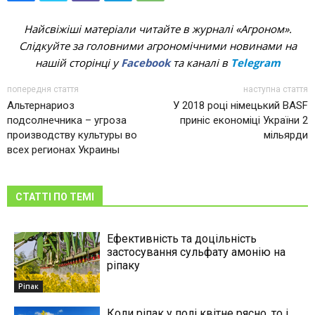
Найсвіжіші матеріали читайте в журналі «Агроном».
Слідкуйте за головними агрономічними новинами на
нашій сторінці у
Facebook
та каналі в
Telegram
попередня стаття
наступна стаття
Альтернариоз
У 2018 році німецький BASF
подсолнечника – угроза
приніс економіці України 2
производству культуры во
мільярди
всех регионах Украины
СТАТТІ ПО ТЕМІ
Ефективність та доцільність
застосування сульфату амонію на
ріпаку
Ріпак
Коли ріпак у полі квітне рясно, то і