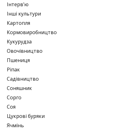
Інтерв’ю
Інші культури
Картопля
Кормовиробництво
Кукурудза
Овочівництво
Пшениця
Ріпак
Садівництво
Соняшник
Сорго
Соя
Цукрові буряки
Ячмінь