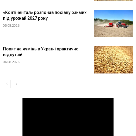
«Контінентал» розпочав посівну озимих
під урожай 2027 року
05.08.2026
Попит на ячмінь в Україні практично
відсутній
04.08.2026