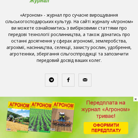
«Агроном» - журнал про сучасне вирощування
сільськогосподарських культур. На сайті журналу «Агроном»
ви можете ознайомитись з вибірковими статтями про
передові технології рослинництва, а також дізнатись про
останні досягнення у сферах агрономії, землеробства,
агрохімії, насінництва, селекції, захисту рослин, удобрення,
агротехніки, зберігання сільгосппродукції та запозичити
передовий досвід ваших колег.
×
ПОПУЛЯРНІ СТАТТІ
Кислотність грунтів та її вплив на
живлення рослин
25.11.2016
Добрива