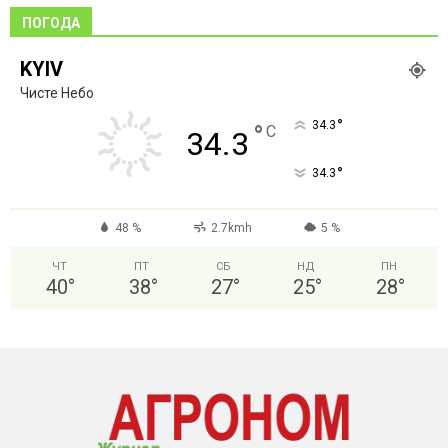
ПОГОДА
KYIV
Чисте Небо
°
34.3
°
C
34.3
°
34.3
48 %
2.7kmh
5 %
ЧТ
ПТ
СБ
НД
ПН
40
°
38
°
27
°
25
°
28
°