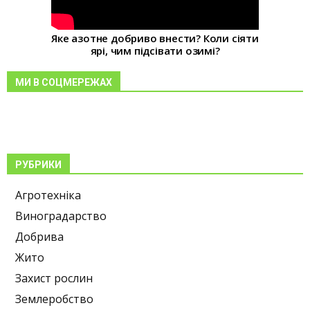
Яке азотне добриво внести? Коли сіяти
ярі, чим підсівати озимі?
МИ В СОЦМЕРЕЖАХ
РУБРИКИ
Агротехніка
Виноградарство
Добрива
Жито
Захист рослин
Землеробство