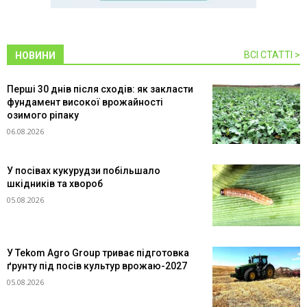
ВСІ СТАТТІ >
НОВИНИ
Перші 30 днів після сходів: як закласти
фундамент високої врожайності
озимого ріпаку
06.08.2026
У посівах кукурудзи побільшало
шкідників та хвороб
05.08.2026
У Tekom Agro Group триває підготовка
ґрунту під посів культур врожаю-2027
05.08.2026