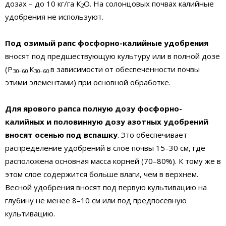
дозах – до 10 кг/га К
О. На солонцовых почвах калийные
2
удобрения не используют.
Под озимый рапс фосфорно-калийные удобрения
вносят под предшествующую культуру или в полной дозе
(Р
К
в зависимости от обеспеченности почвы
30–60
30–60
этими элементами) при основной обработке.
Для ярового рапса полную дозу фосфорно-
калийных и половинную дозу азотных удобрений
вносят осенью под вспашку
. Это обеспечивает
распределение удобрений в слое почвы 15–30 см, где
расположена основная масса корней (70–80%). К тому же в
этом слое содержится больше влаги, чем в верхнем.
Весной удобрения вносят под первую культивацию на
глубину не менее 8–10 см или под предпосевную
культивацию.