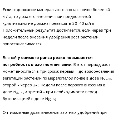
Если содержание минерального азота в почве более 40
кг/га, то доза его внесения при предпосевной
культивации не должна превышать 30–40 кг/га.
Положительный результат достигается, если через три
недели после внесения удобрения рост растений
приостанавливается.
Весной
у озимого рапса резко повышается
потребность в азотном питании
. В этот период азот
может вноситься в три срока: первый – до возобновления
вегетации растений по мерзлоталой почве в дозе N
,
50–80
второй – через 2–3 недели после первого внесения в
дозе N
и третий – при необходимости перед
30–40
бутонизацией в дозе N
.
30–40
Оптимальные дозы внесения азотных удобрений при