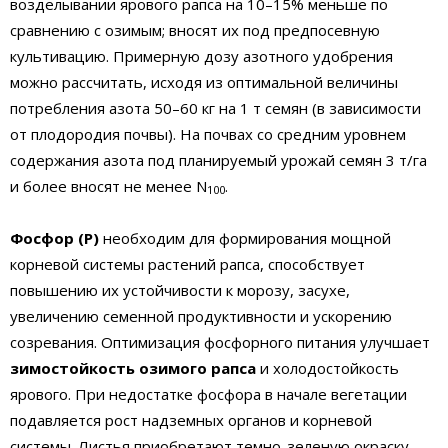
возделывании ярового рапса на 10–15% меньше по
сравнению с озимым; вносят их под предпосевную
культивацию. Примерную дозу азотного удобрения
можно рассчитать, исходя из оптимальной величины
потребления азота 50–60 кг на 1 т семян (в зависимости
от плодородия почвы). На почвах со средним уровнем
содержания азота под планируемый урожай семян 3 т/га
и более вносят не менее N
.
100
Фосфор (Р)
необходим для формирования мощной
корневой системы растений рапса, способствует
повышению их устойчивости к морозу, засухе,
увеличению семенной продуктивности и ускорению
созревания. Оптимизация фосфорного питания улучшает
зимостойкость озимого рапса
и холодостойкость
ярового. При недостатке фосфора в начале вегетации
подавляется рост надземных органов и корневой
системы. Листья приобретают темно-зеленую окраску,