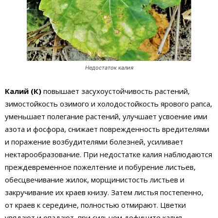
Недостаток калия
Калий (К)
повышает засухоустойчивость растений,
зимостойкость озимого и холодостойкость ярового рапса,
уменьшает полегание растений, улучшает усвоение ими
азота и фосфора, снижает поврежденность вредителями
и поражение возбудителями болезней, усиливает
нектарообразование. При недостатке калия наблюдаются
преждевременное пожелтение и побурение листьев,
обесцвечивание жилок, морщинистость листьев и
закручивание их краев книзу. Затем листья постепенно,
от краев к середине, полностью отмирают. Цветки
увядают и опадают, при сильном дефиците калия