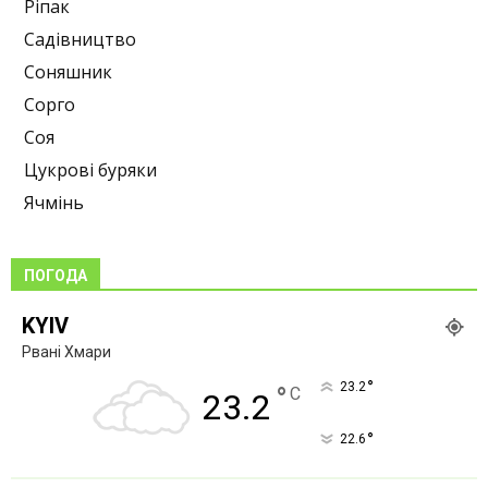
Ріпак
Садівництво
Соняшник
Сорго
Соя
Цукрові буряки
Ячмінь
ПОГОДА
KYIV
Рвані Хмари
°
23.2
°
C
23.2
°
22.6