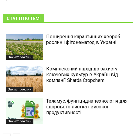
СТАТТІ ПО ТЕМІ
Поширення карантинних хвороб
рослин і фітонематод в Україні
Захист рослин
Комплексний підхід до захисту
ключових культур в Україні від
компанії Sharda Cropchem
Захист рослин
Теламус: фунгіцидна технологія для
здорового листка і високої
продуктивності
Захист рослин