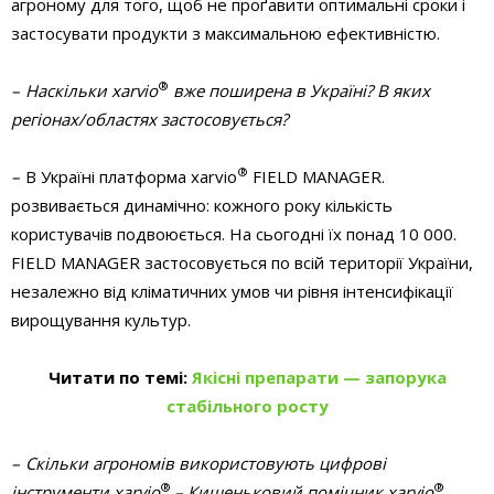
агроному для того, щоб не проґавити оптимальні сроки і
застосувати продукти з максимальною ефективністю.
®
– Наскільки xarvio
вже поширена в Україні? В яких
регіонах/областях застосовується?
®
–
В Україні платформа xarvio
FIELD MANAGER.
розвивається динамічно: кожного року кількість
користувачів подвоюється. На сьогодні їх понад 10 000.
FIELD MANAGER застосовується по всій території України,
незалежно від кліматичних умов чи рівня інтенсифікації
вирощування культур.
Читати по темі:
Якісні препарати — запорука
стабільного росту
– Скільки агрономів використовують цифрові
®
®
інструменти xarvio
– Кишеньковий помічник xarvio