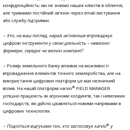
конфіденційність: ми не знаємо наших клієнтів в обличчя,
але тримаємо постійний зв’язок через email-листування
або службу підтримки.
– Хто, на ваш погляд, наразі активніше впроваджує
цифрові інструменти у свою діяльність – невеликі
фермери, середні чи великі компанії?
–
Розмір земельного банку впливає на можливості
впровадження елементів точного землеробства, але на
використання цифрових платформ це має незначний
®
вплив. На нашій платформі xarvio
FIELD MANAGER
успішно працюють як агрономи холдингів, так і невеликих
господарств, які дійсно цікавляться новими напрямами в
цифрових технологіях.
®
– Поділіться відгуками тих, хто застосовує xarvio
у