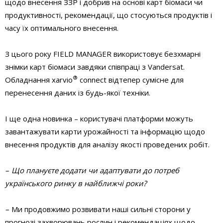
щодо внесення ЗЗР і добрив на основі карт біомаси чи
продуктивності, рекомендації, що стосуються продуктів і
часу їх оптимального внесення.
З цього року FIELD MANAGER використовує безхмарні
знімки карт біомаси завдяки співпраці з Vandersat.
®
Обладнання xarvio
connect відтепер сумісне для
перенесення даних із будь-якої техніки.
І ще одна новинка – користувачі платформи можуть
завантажувати карти урожайності та інформацію щодо
внесення продуктів для аналізу якості проведених робіт.
– Що плануєте додати чи адаптувати до потреб
українського ринку в найближчі роки?
–
Ми продовжимо розвивати наші сильні сторони у
прогнозі захворювань рослин і рекомендаціях щодо