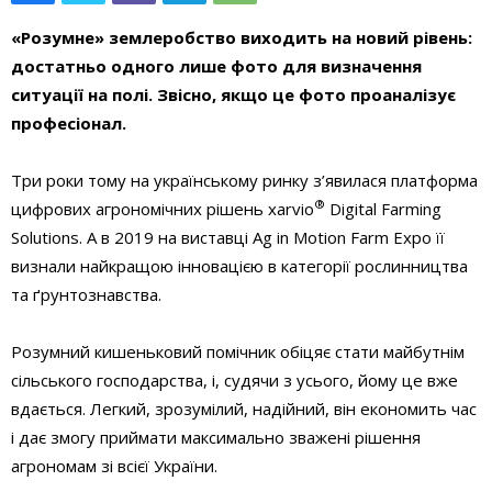
«Розумне» землеробство виходить на новий рівень:
достатньо одного лише фото для визначення
ситуації на полі. Звісно, якщо це фото проаналізує
професіонал.
Три роки тому на українському ринку з’явилася платформа
®
цифрових агрономічних рішень xarvio
Digital Farming
Solutions. А в 2019 на виставці Ag in Motion Farm Expo її
визнали найкращою інновацією в категорії рослинництва
та ґрунтознавства.
Розумний кишеньковий помічник обіцяє стати майбутнім
сільського господарства, і, судячи з усього, йому це вже
вдається. Легкий, зрозумілий, надійний, він економить час
і дає змогу приймати максимально зважені рішення
агрономам зі всієї України.