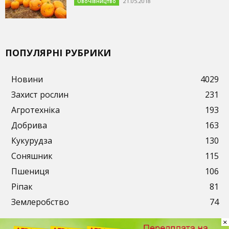
21.05.2018
Овочівництво
ПОПУЛЯРНІ РУБРИКИ
Новини
4029
Захист рослин
231
Агротехніка
193
Добрива
163
Кукурудза
130
Соняшник
115
Пшениця
106
Ріпак
81
Землеробство
74
×