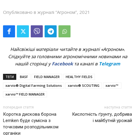
Опубліковано в журналі “Агроном”, 2021
Найсвіжіші матеріали читайте в журналі «Агроном».
Слідкуйте за головними агрономічними новинами на
нашій сторінці у
Facebook
та каналі в
Telegram
ТЕГИ
BASF
FIELD MANAGER
HEALTHY FIELDS
xarvio® Digital Farming Solutions
xarvio® SCOUTING
‌xarvio™‌ ‌
xarvio™ FIELD MANAGER
попередня стаття
наступна стаття
Коротка дискова борона
Кислотність ґрунту, добрива
Lemken буде сумісна з
і майбутній урожай
точковим розподільником
органіки