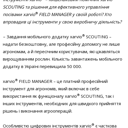
SCOUTING та рішення для ефективного управління
®
посівами xarvio
FIELD MANAGER у своїй роботі? Хто
впровадив ці інструмен­ти у свою виробничу діяльність?
®
–
Завдання мобільного додатку xarvio
SCOUTING –
надати безкоштовну, але професійну допомогу не лише
агрономам, а й пересічним користувачам, які цікавляться
вирощуванням рослин. Кількість завантажень мобільного
додатку в Україні перевищила 50 000.
®
xarvio
FIELD MANAGER – це платний професійний
інструмент для агрономів, який включає в себе
®
використання як функціоналу xarvio
SCOUTING, так і
інших інструментів, необхідних для швидкого прийняття
рішень і виконання агрооперацій.
®
Особливістю цифрових інструментів xarvio
є часткова