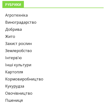
РУБРИКИ
Агротехніка
Виноградарство
Добрива
Жито
Захист рослин
Землеробство
Інтерв’ю
Інші культури
Картопля
Кормовиробництво
Кукурудза
Овочівництво
Пшениця