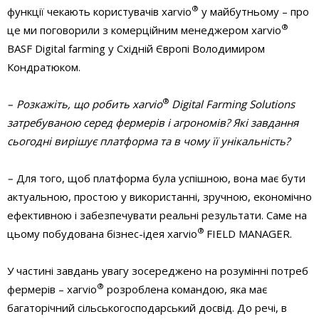
®
функції чекають користувачів xarvio
у майбутньому – про
®
це ми поговорили з комерційним менеджером xarvio
BASF Digital farming у Східній Європі Володимиром
Кондратюком.
®
– Розкажіть, що робить xarvio
Digital Farming Solutions
затребуваною серед фермерів і агрономів? Які завдання
сьогодні вирішує платформа та в чому її унікальність?
–
Для того, щоб платформа була успішною, вона має бути
актуальною, простою у використанні, зручною, економічно
ефективною і забезпечувати реальні результати. Саме на
®
цьому побудована бізнес-ідея xarvio
FIELD MANAGER.
У частині завдань увагу зосереджено на розумінні потреб
®
фермерів – xarvio
розроблена командою, яка має
багаторічний сільськогосподарський досвід. До речі, в