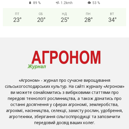
89 %
1.2kmh
53 %
ПТ
СБ
НД
ПН
ВТ
23
°
20
°
25
°
28
°
34
°
«Агроном» - журнал про сучасне вирощування
сільськогосподарських культур. На сайті журналу «Агроном»
ви можете ознайомитись з вибірковими статтями про
передові технології рослинництва, а також дізнатись про
останні досягнення у сферах агрономії, землеробства,
агрохімії, насінництва, селекції, захисту рослин, удобрення,
агротехніки, зберігання сільгосппродукції та запозичити
передовий досвід ваших колег.