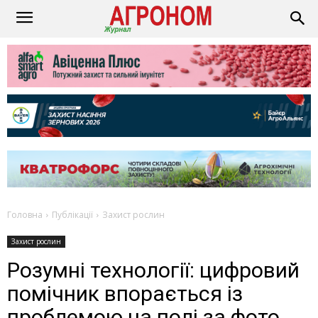
Головна
Публікації
Захист рослин
Захист рослин
Розумні технології: цифровий
помічник впорається із
проблемою на полі за фото