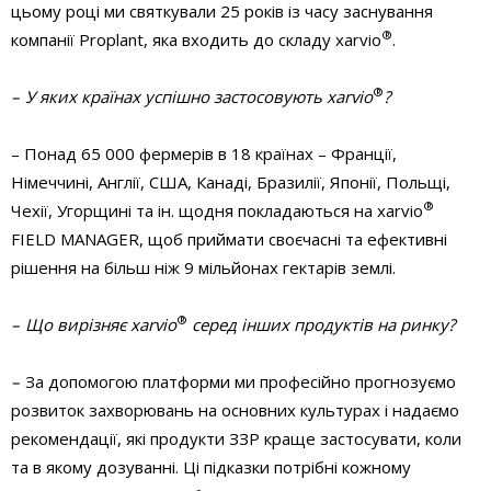
цьому році ми святкували 25 років із часу заснування
®
компанії Proplant, яка входить до складу xarvio
.
®
– У яких країнах успішно застосовують xarvio
?
– Понад 65 000 фермерів в 18 країнах – Франції,
Німеччині, Англії, США, Канаді, Бразилії, Японії, Польщі,
®
Чехії, Угорщині та ін. щодня покладаються на xarvio
FIELD MANAGER, щоб приймати своєчасні та ефективні
рішення на більш ніж 9 мільйонах гектарів землі.
®
– Що вирізняє xarvio
серед інших продуктів на ринку?
–
За допомогою платформи ми професійно прогнозуємо
розвиток захворювань на основних культурах і надаємо
рекомендації, які продукти ЗЗР краще застосувати, коли
та в якому дозуванні. Ці підказки потрібні кожному