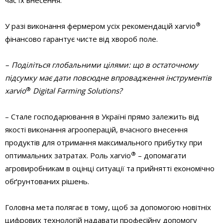
час їх внесення.
®
У разі виконання фермером усіх рекомендацій xarvio
фінансово гарантує чисте від хвороб поле.
– Поділіться глобальними цілями: що в остаточному
підсумку має дати повсюдне впровадження інструментів
®
xarvio
Digital Farming Solutions?
– Стале господарювання в Україні прямо залежить від
якості виконання агрооперацій, вчасного внесення
продуктів для отримання максимального прибутку при
®
оптимальних затратах. Роль xarvio
– допомагати
агровиробникам в оцінці ситуації та прийнятті економічно
обґрунтованих рішень.
Головна мета полягає в тому, щоб за допомогою новітніх
цифрових технологій надавати професійну допомогу