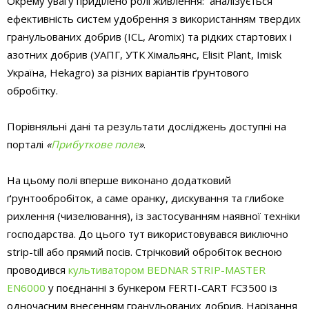
Окрему увагу приділено ролі живлення: аналізується
ефективність систем удобрення з використанням твердих
гранульованих добрив (ICL, Aromix) та рідких стартових і
азотних добрив (УАПГ, УТК Хімальянс, Elisit Plant, Imisk
Україна, Hekagro) за різних варіантів ґрунтового
обробітку.
Порівняльні дані та результати досліджень доступні на
порталі
«
Прибуткове поле
»
.
На цьому полі вперше виконано додатковий
ґрунтообробіток, а саме оранку, дискування та глибоке
рихлення (чизелювання), із застосуванням наявної техніки
господарства. До цього тут використовувався виключно
strip-till або прямий посів. Стрічковий обробіток весною
проводився
культиватором BEDNAR STRIP-MASTER
EN6000
у поєднанні з бункером FERTI-CART FC3500 із
одночасним внесенням гранульованих добрив. Нарізання