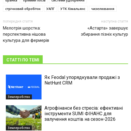
оранка
прямий посів
системи удобрення
стрічковий обробіток
УАПГ
УТК Хімальянс
чизелювання
попередня стаття
наступна стаття
Мелотрія шорстка:
«Астарта» завершує
перспективна нішова
збирання пізніх культур
культура для фермерів
СТАТТІ ПО ТЕМІ
Як Feodal упорядкували продажі з
NetHunt CRM
Землеробство
Агрофінанси без стресів: ефективні
інструменти SUMI ФІНАНС для
залучення коштів на сезон-2026
Землеробство