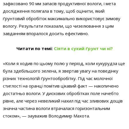
зафіксовано 90 мм запасів продуктивної вологи, і мета
дослідження полягала в тому, щоб оцінити, який
ґрунтовий обробіток максимально використовує зимову
вологу. Результати показали, що чизелювання з цим
завданням впоралося досить ефективно.
Читати по темі:
Сіяти в сухий ґрунт чи ні?
«Коли я ходив по цьому полю у період, коли кукурудза ще
була здебільшого зелена, я звертав увагу на поведінку
різних технологій ґрунтообробітку. Під час молочної
стиглості на оранці помітив цікавий факт — накопичено
достатньо вологи. У дискових обробітках поле начебто
рівне, але через невеликий нахил під час зливових дощів
значна частина вологи втрачалася горизонтальним
стоком», — зауважив Володимир Махота.