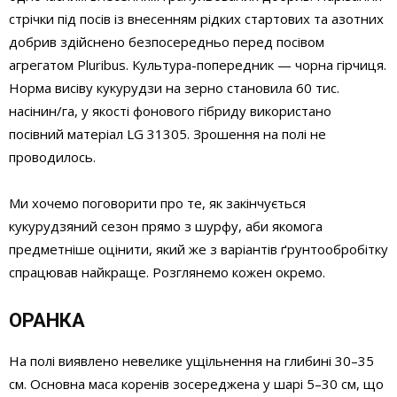
стрічки під посів із внесенням рідких стартових та азотних
добрив здійснено безпосередньо перед посівом
агрегатом Pluribus. Культура-попередник — чорна гірчиця.
Норма висіву кукурудзи на зерно становила 60 тис.
насінин/га, у якості фонового гібриду використано
посівний матеріал LG 31305. Зрошення на полі не
проводилось.
Ми хочемо поговорити про те, як закінчується
кукурудзяний сезон прямо з шурфу, аби якомога
предметніше оцінити, який же з варіантів ґрунтообробітку
спрацював найкраще. Розглянемо кожен окремо.
ОРАНКА
На полі виявлено невелике ущільнення на глибині 30–35
см. Основна маса коренів зосереджена у шарі 5–30 см, що