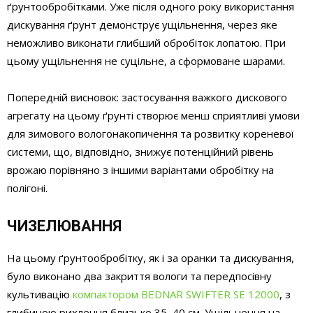
ґрунтообробітками. Уже після одного року використання
дискування ґрунт демонструє ущільнення, через яке
неможливо виконати глибший обробіток лопатою. При
цьому ущільнення не суцільне, а сформоване шарами.
Попередній висновок: застосування важкого дискового
агрегату на цьому ґрунті створює менш сприятливі умови
для зимового вологонакопичення та розвитку кореневої
системи, що, відповідно, знижує потенційний рівень
врожаю порівняно з іншими варіантами обробітку на
полігоні.
ЧИЗЕЛЮВАННЯ
На цьому ґрунтообробітку, як і за оранки та дискування,
було виконано два закриття вологи та передпосівну
культивацію
компактором BEDNAR SWIFTER SE 12000
, з
глибиною рихлення близько 35–40 см. Ущільнення на