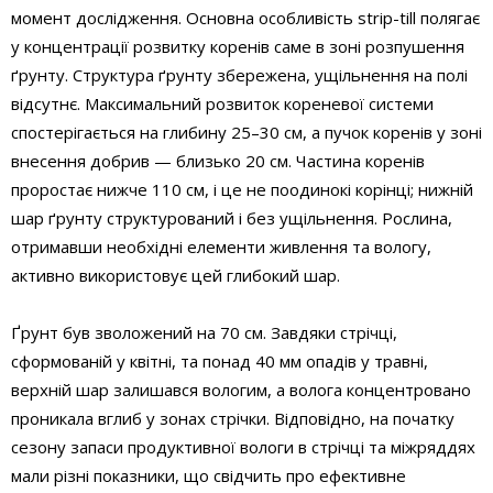
момент дослідження. Основна особливість strip-till полягає
у концентрації розвитку коренів саме в зоні розпушення
ґрунту. Структура ґрунту збережена, ущільнення на полі
відсутнє. Максимальний розвиток кореневої системи
спостерігається на глибину 25–30 см, а пучок коренів у зоні
внесення добрив — близько 20 см. Частина коренів
проростає нижче 110 см, і це не поодинокі корінці; нижній
шар ґрунту структурований і без ущільнення. Рослина,
отримавши необхідні елементи живлення та вологу,
активно використовує цей глибокий шар.
Ґрунт був зволожений на 70 см. Завдяки стрічці,
сформованій у квітні, та понад 40 мм опадів у травні,
верхній шар залишався вологим, а волога концентровано
проникала вглиб у зонах стрічки. Відповідно, на початку
сезону запаси продуктивної вологи в стрічці та міжряддях
мали різні показники, що свідчить про ефективне