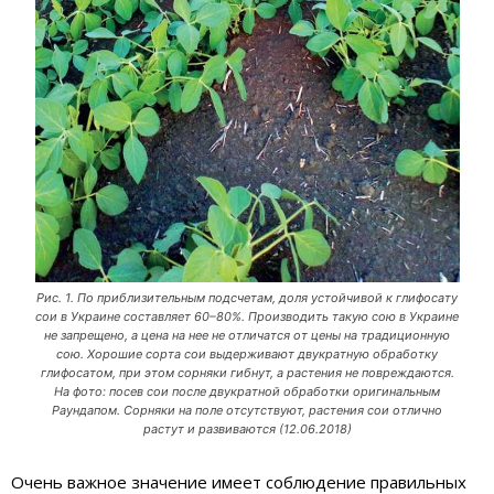
Рис. 1. По приблизительным подсчетам, доля устойчивой к глифосату
сои в Украине составляет 60–80%. Производить такую сою в Украине
не запрещено, а цена на нее не отличатся от цены на традиционную
сою. Хорошие сорта сои выдерживают двукратную обработку
глифосатом, при этом сорняки гибнут, а растения не повреждаются.
На фото: посев сои после двукратной обработки оригинальным
Раундапом. Сорняки на поле отсутствуют, растения сои отлично
растут и развиваются (12.06.2018)
Очень важное значение имеет соблюдение правильных