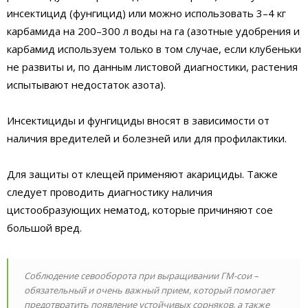
инсектицид (фунгицид) или можно использовать 3–4 кг
карбамида на 200–300 л воды на га (азотные удобрения и
карбамид используем только в том случае, если клубеньки
не развиты и, по данным листовой диагностики, растения
испытывают недостаток азота).
Инсектициды и фунгициды вносят в зависимости от
наличия вредителей и болезней или для профилактики.
Для защиты от клещей применяют акарициды. Также
следует проводить диагностику наличия
цистообразующих нематод, которые причиняют сое
большой вред.
Соблюдение севооборота при выращивании ГМ-сои –
обязательный и очень важный прием, который помогает
предотвратить появление устойчивых сорняков, а также