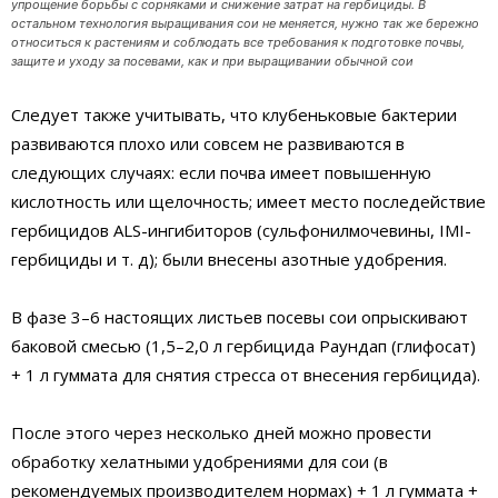
упрощение борьбы с сорняками и снижение затрат на гербициды. В
остальном технология выращивания сои не меняется, нужно так же бережно
относиться к растениям и соблюдать все требования к подготовке почвы,
защите и уходу за посевами, как и при выращивании обычной сои
Следует также учитывать, что клубеньковые бактерии
развиваются плохо или совсем не развиваются в
следующих случаях: если почва имеет повышенную
кислотность или щелочность; имеет место последействие
гербицидов ALS-ингибиторов (сульфонилмочевины, IMI-
гербициды и т. д); были внесены азотные удобрения.
В фазе 3–6 настоящих листьев посевы сои опрыскивают
баковой смесью (1,5–2,0 л гербицида Раундап (глифосат)
+ 1 л гуммата для снятия стресса от внесения гербицида).
После этого через несколько дней можно провести
обработку хелатными удобрениями для сои (в
рекомендуемых производителем нормах) + 1 л гуммата +