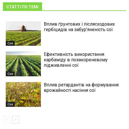
СТАТТІ ПО ТЕМІ
Вплив ґрунтових і післясходових
гербіцидів на забур’яненість сої
Соя
Ефективність використання
карбаміду в позакореневому
підживленні сої
Соя
Вплив ретардантів на формування
врожайності насіння сої
Соя