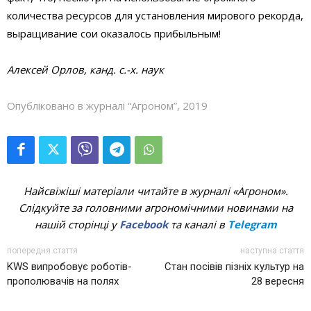
количества ресурсов для установления мирового рекорда,
выращивание сои оказалось прибыльным!
Алексей Орлов, канд. с.-х. наук
Опубліковано в журналі “Агроном”, 2019
Найсвіжіші матеріали читайте в журналі «Агроном».
Слідкуйте за головними агрономічними новинами на
нашій сторінці у
Facebook
та каналі в
Telegram
попередня стаття
наступна стаття
KWS випробовує роботів-
Стан посівів пізніх культур на
прополювачів на полях
28 вересня