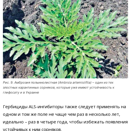
Рис. 9. Амброзия полыннолистная (Ambrsia artemisiiflia) – один из тех
злостных карантинных сорняков, которые уже имеют устойчивость к
глифосату и в Украине
Гербициды ALS-ингибиторы также следует применять на
одном и том же поле не чаще чем раз в несколько лет,
идеально – раз в четыре года, чтобы избежать появления
устойчивых к ним сорняков.