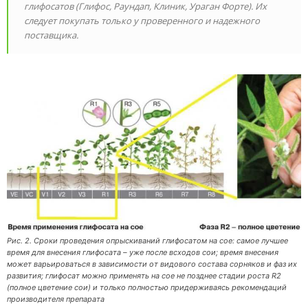
глифосатов (Глифос, Раундап, Клиник, Ураган Форте). Их
следует покупать только у проверенного и надежного
поставщика.
Рис. 2. Сроки проведения опрыскиваний глифосатом на сое: самое лучшее
время для внесения глифосата – уже после всходов сои; время внесения
может варьироваться в зависимости от видового состава сорняков и фаз их
развития; глифосат можно применять на сое не позднее стадии роста R2
(полное цветение сои) и только полностью придерживаясь рекомендаций
производителя препарата