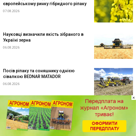
європейському ринку гібридного ріпаку
07.08.2026
Науковці визначили якість зібраного в
Україні зерна
06.08.2026
Посів ріпаку та соняшнику однією
сівалкою BEDNAR MATADOR
06.08.2026
×
Перші 30 днів після сходів: як закласти
фундамент високої врожайності
озимого ріпаку
06.08.2026