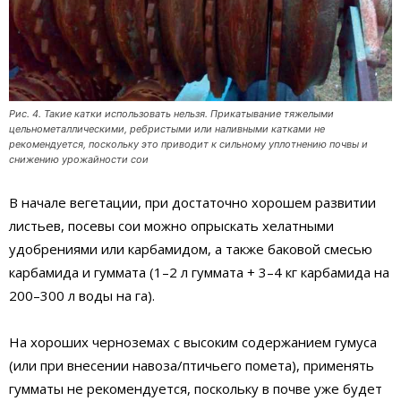
Рис. 4. Такие катки использовать нельзя. Прикатывание тяжелыми
цельнометаллическими, ребристыми или наливными катками не
рекомендуется, поскольку это приводит к сильному уплотнению почвы и
снижению урожайности сои
В начале вегетации, при достаточно хорошем развитии
листьев, посевы сои можно опрыскать хелатными
удобрениями или карбамидом, а также баковой смесью
карбамида и гуммата (1–2 л гуммата + 3–4 кг карбамида на
200–300 л воды на га).
На хороших черноземах с высоким содержанием гумуса
(или при внесении навоза/птичьего помета), применять
гумматы не рекомендуется, поскольку в почве уже будет