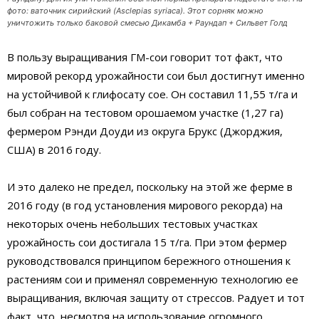
фото: ваточник сирийский (Asclepias syriaca). Этот сорняк можно
уничтожить только баковой смесью Дикамба + Раундап + Сильвет Голд
В пользу выращивания ГМ-сои говорит тот факт, что
мировой рекорд урожайности сои был достигнут именно
на устойчивой к глифосату сое. Он составил 11,55 т/га и
был собран на тестовом орошаемом участке (1,27 га)
фермером Рэнди Доуди из округа Брукс (Джорджия,
США) в 2016 году.
И это далеко не предел, поскольку на этой же ферме в
2016 году (в год установления мирового рекорда) на
некоторых очень небольших тестовых участках
урожайность сои достигала 15 т/га. При этом фермер
руководствовался принципом бережного отношения к
растениям сои и применял современную технологию ее
выращивания, включая защиту от стрессов. Радует и тот
факт, что, несмотря на использование огромного