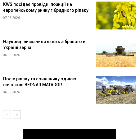
KWS посідає провідні позиції на
європейському ринку гібридного ріпаку
07.08.2026
Науковці визначили якість зібраного в
Україні зерна
06.08.2026
Посів ріпаку та соняшнику однією
сівалкою BEDNAR MATADOR
06.08.2026