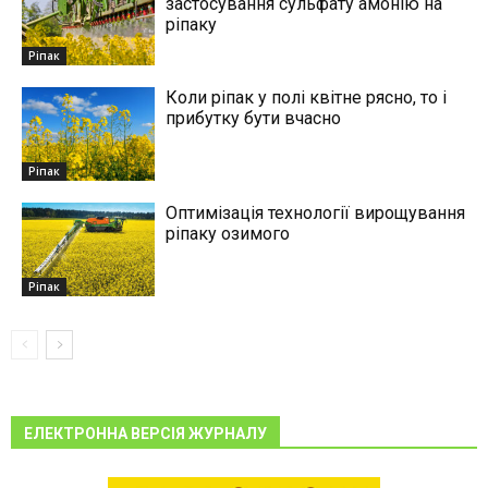
застосування сульфату амонію на
ріпаку
Ріпак
Коли ріпак у полі квітне рясно, то і
прибутку бути вчасно
Ріпак
Оптимізація технології вирощування
ріпаку озимого
Ріпак
ЕЛЕКТРОННА ВЕРСІЯ ЖУРНАЛУ