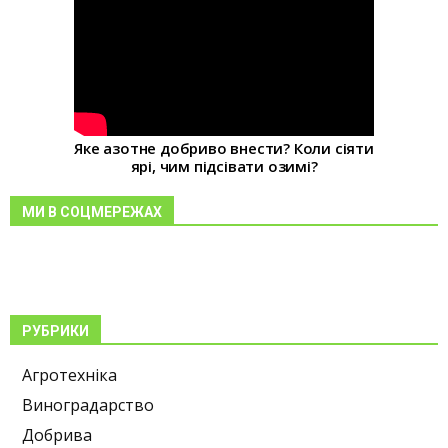
Яке азотне добриво внести? Коли сіяти
ярі, чим підсівати озимі?
МИ В СОЦМЕРЕЖАХ
РУБРИКИ
Агротехніка
Виноградарство
Добрива