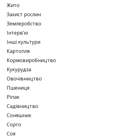
Жито
Захист рослин
Землеробство
Інтерв’ю
Інші культури
Картопля
Кормовиробництво
Кукурудза
Овочівництво
Пшениця
Ріпак
Садівництво
Соняшник
Сорго
Соя