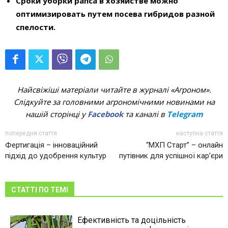
Сроки уборки рапса в хозяйстве можно
оптимизировать путем посева гибридов разной
спелости.
Найсвіжіші матеріали читайте в журналі «Агроном».
Слідкуйте за головними агрономічними новинами на
нашій сторінці у
Facebook
та каналі в
Telegram
попередня стаття
наступна стаття
Фертигація – інноваційний
“МХП Старт” – онлайн
підхід до удобрення культур
путівник для успішної кар’єри
СТАТТІ ПО ТЕМІ
Ефективність та доцільність