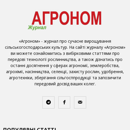
«Агроном» - журнал про сучасне вирощування
сільськогосподарських культур. На сайті журналу «Агроном»
ви можете ознайомитись з вибірковими статтями про
передові технології рослинництва, а також дізнатись про
останні досягнення у сферах агрономії, землеробства,
агрохімії, насінництва, селекції, захисту рослин, удобрення,
агротехніки, зберігання сільгосппродукції та запозичити
передовий досвід ваших колег.
ПОПУЛЯРНІ СТАТТІ