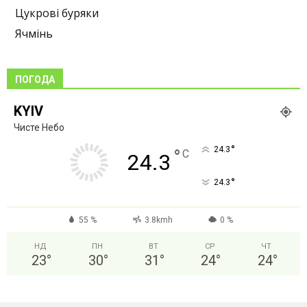
Цукрові буряки
Ячмінь
ПОГОДА
KYIV
Чисте Небо
°
24.3
°
C
24.3
°
24.3
55 %
3.8kmh
0 %
НД
ПН
ВТ
СР
ЧТ
23
°
30
°
31
°
24
°
24
°