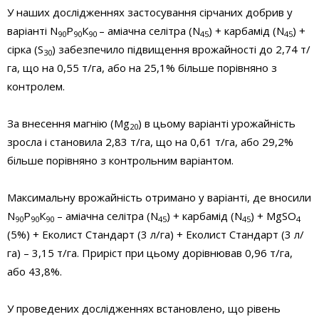
У наших дослідженнях застосування сірчаних добрив у
варіанті N
Р
К
– аміачна селітра (N
) + карбамід (N
) +
90
90
90
45
45
сірка (S
) забезпечило підвищення врожайності до 2,74 т/
30
га, що на 0,55 т/га, або на 25,1% більше порівняно з
контролем.
За внесення магнію (Mg
) в цьому варіанті урожайність
20
зросла і становила 2,83 т/га, що на 0,61 т/га, або 29,2%
більше порівняно з конт­рольним варіантом.
Максимальну врожайність от­римано у варіанті, де вносили
N
Р
К
– аміачна селітра (N
) + карбамід (N
) + MgSO
90
90
90
45
45
4
(5%) + Еколист Стандарт (3 л/га) + Еколист Стандарт (3 л/
га) – 3,15 т/га. Приріст при цьому дорівнював 0,96 т/га,
або 43,8%.
У проведених дослідженнях встановлено, що рівень