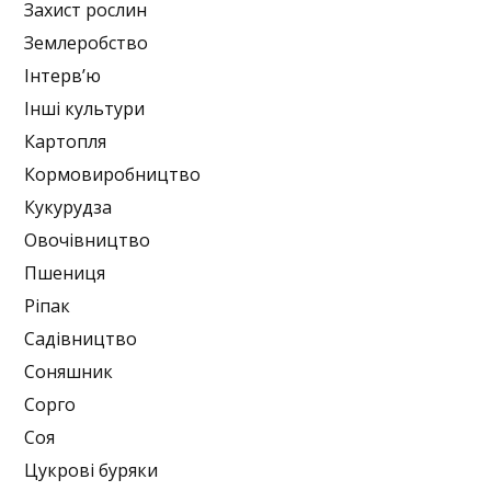
Захист рослин
Землеробство
Інтерв’ю
Інші культури
Картопля
Кормовиробництво
Кукурудза
Овочівництво
Пшениця
Ріпак
Садівництво
Соняшник
Сорго
Соя
Цукрові буряки