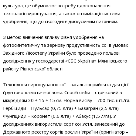
культура, це обумовлює потребу вдосконалення
технології вирощування, а також оптимізації системи
удобрення, що до сьогодні є дискусійним питанням.
З метою вивчення впливу рівня удобрення на
фотосинтетичну та зернову продуктивність сої в умовах
Західного Лісостепу України було проведено польові
дослідження у господарстві «СБЄ Україна» Млинівського
району Рівненської області.
Технологія вирощування сої – загальноприйнята для цієї
ґрунтово-кліматичної зони. Спосіб сівби – стрічковий з
міжряддям 30 + 15 + 15 см. Норма висіву – 700 тис. шт./га.
Гербіциди – Пульсар (0,75 л/га) + Базагран (2,5 л/га).
Фунгіциди – Коронет (0,6 л/га) + Абакус (1,5 л/га). У
дослідженнях використали сорт сої Устя, занесений до
Державного реєстру сортів рослин України (оригінатор –