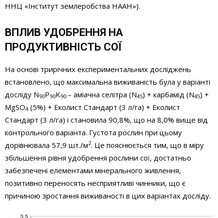
ННЦ «Інститут землеробства НААН»).
ВПЛИВ УДОБРЕННЯ НА
ПРОДУКТИВНІСТЬ СОЇ
На основі трирічних експериментальних досліджень
встановлено, що максимальна виживаність була у варіанті
досліду N
P
K
– аміачна селітра (N
) + карбамід (N
) +
90
90
90
45
45
MgSO
(5%) + Еколист Стандарт (3 л/га) + Еколист
4
Стандарт (3 л/га) і становила 90,8%, що на 8,0% вище від
контрольного варіанта. Густота рослин при цьому
2
дорівнювала 57,9 шт./м
. Це пояснюється тим, що в міру
збільшення рівня удобрення рослини сої, достатньо
забезпечені елементами мінерального живлення,
позитивно переносять несприятливі чинники, що є
причиною зростання виживаності в цих варіантах досліду.