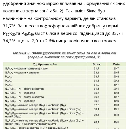
удобрення значною мірою впливав на формування якісних
показників зерна сої (табл. 2). Так, вміст білка був
найнижчим на контрольному варіанті, де він становив
31,7%. За внесення фосфорно-калійних добрив у нормі
P
K
та Р
К
вміст білка в зерні сої підвищився до 33,7 і
30
30
60
60
34,3%, що на 2,0 та 2,6% вище порівняно з контролем.