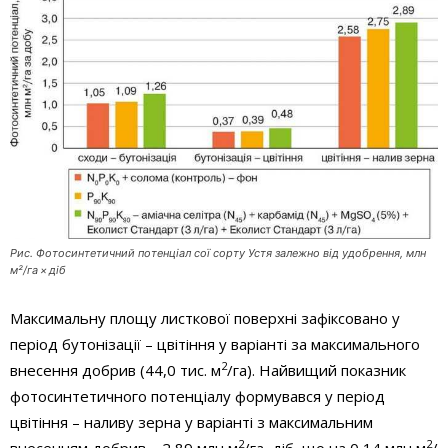
Рис. Фотосинтетичний потенціал сої сорту Устя залежно від удобрення, млн
м²/га × діб
Максимальну площу листкової поверхні зафіксовано у
період бутонізації – цвітіння у варіанті за максимального
2
внесення добрив (44,0 тис. м
/га). Найвищий показник
фотосинтетичного потенціалу формувався у період
цвітіння – наливу зерна у варіанті з максимальним
2
2