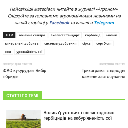
Найсвіжіші матеріали читайте в журналі «Агроном».
Слідкуйте за головними агрономічними новинами на
нашій сторінці у
Facebook
та каналі в
Telegram
ТЕГИ
аміачна селітра
Еколист Стандарт
карбамід
магній
мінеральні добрива
система удобрення
сірка
сорт Устя
соя
урожайність сої
попередня стаття
наступна стаття
ФАО кукурудзи. Вибір
Трихограма: «підводні
гібридів
камені» застосування
СТАТТІ ПО ТЕМІ
Вплив ґрунтових і післясходових
гербіцидів на забур’яненість сої