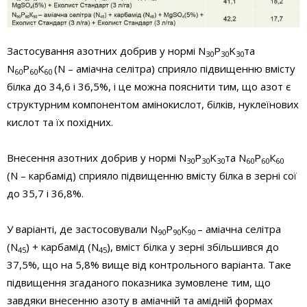
Застосування азотних добрив у нормі N
P
K
та
30
30
30
N
Р
К
(N – аміачна селітра) сприяло підвищенню вмісту
60
60
60
білка до 34,6 і 36,5%, і це можна пояснити тим, що азот є
структурним компонентом амінокислот, білків, нуклеїнових
кислот та їх похідних.
Внесення азотних добрив у нормі N
P
K
та N
Р
К
30
30
30
60
60
60
(N – карбамід) сприяло підвищенню вмісту білка в зерні сої
до 35,7 і 36,8%.
У варіанті, де застосовували N
Р
К
– аміачна селітра
90
90
90
(N
) + карбамід (N
), вміст білка у зерні збільшився до
45
45
37,5%, що на 5,8% вище від контрольного варіанта. Таке
підвищення згаданого показника зумовлене тим, що
завдяки внесенню азоту в аміачній та амідній формах