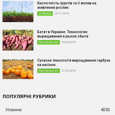
Кислотність грунтів та її вплив на
живлення рослин
25.11.2016
Добрива
Батат в Украине. Технология
выращивания и рынок сбыта
05.04.2019
Овочівництво
Сучасна технологія вирощування гарбуза
на насіння
21.05.2018
Овочівництво
ПОПУЛЯРНІ РУБРИКИ
Новини
4030