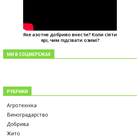
Яке азотне добриво внести? Коли сіяти
ярі, чим підсівати озимі?
МИ В СОЦМЕРЕЖАХ
РУБРИКИ
Агротехніка
Виноградарство
Добрива
Жито