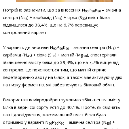
Потрібно зазначити, що за внесення N
Р
К
– аміачна
90
90
90
селітра (N
) + карбамід (N
) + сірка (S
) вміст білка
45
45
30
підвищився до 38,4%, що на 6,7% перевищує
контрольний варіант.
У варіанті, де вносили N
Р
К
– аміачна селітра (N
) +
90
90
90
45
карбамід (N
) + сірка (S
) + магній (Мg
), спостерігали
45
30
20
збільшення вмісту білка до 39,4%, що на 7,7% вище від
контролю. Це пояснюється тим, що магній сприяє
перетворенню азоту на білок, а також має активуючу дію
на низку ферментів, які забезпечують білковий обмін.
Використання мікродобрив зумовило збільшення вмісту
білка в зерні сої сорту Устя до 40,1%. Проте, як свідчать
наші дослідження, максимальний вміст білка було
отримано у варіанті N
Р
К
– аміачна селітра (N
) +
90
90
90
45