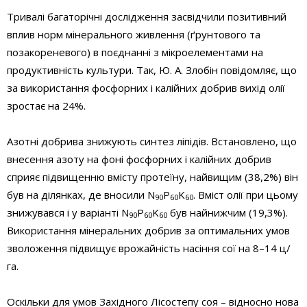
Тривалі багаторічні дослідження засвідчили позитивний
вплив норм мінерального живлення (ґрунтового та
позакореневого) в поєднанні з мікроелементами на
продуктивність культури. Так, Ю. А. Злобін повідомляє, що
за використання фосфорних і калійних добрив вихід олії
зростає на 2­4%.
Азотні добрива знижують синтез ліпідів. Встановлено, що
внесення азоту на фоні фосфорних і калійних добрив
сприяє підвищенню вмісту протеїну, найвищим (38,2%) він
був на ділянках, де вносили N
P
K
. Вміст олії при цьому
90
60
60
знижувався і у варіанті N
P
K
був найнижчим (19,3%).
90
60
60
Використання мінеральних добрив за оптимальних умов
зволоження підвищує врожайність насіння сої на 8–14 ц/
га.
Оскільки для умов Західного Лісостепу соя – відносно нова