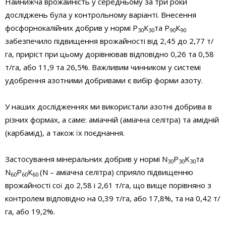
Найнижча врожайність у середньому за три роки
досліджень була у контрольному варіанті. Внесення
фосфорно­калійних добрив у нормі Р
К
та Р
К
30
30
90
90
забезпечило підвищення врожайності від 2,45 до 2,77 т/
га, приріст при цьому дорівнював відповідно 0,26 та 0,58
т/га, або 11,9 та 26,5%. Важливим чинником у системі
удобрення азотними добривами є вибір форми азоту.
У наших дослідженнях ми використали азотні добрива в
різних формах, а саме: аміачній (аміачна селітра) та амідній
(карбамід), а також їх поєднання.
Застосування мінеральних добрив у нормі N
P
K
та
30
30
30
N
Р
К
(N – аміачна селітра) сприяло підвищенню
60
60
60
врожайності сої до 2,58 і 2,61 т/га, що вище порівняно з
контролем відповідно на 0,39 т/га, або 17,8%, та на 0,42 т/
га, або 19,2%.