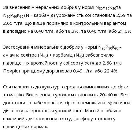
За внесення мінеральних добрив у нормі N
P
K
та
30
30
30
N
Р
К
(N – карбамід) урожайність сої становила 2,59 та
60
60
60
2,65 т/га, що вище порівняно з контрольним варіантом
відповідно на 0,40 т/га, або 18,3%, та 0,46 т/га, або 21,0%.
Застосування мінеральних добрив у нормі N
Р
К
–
90
90
90
аміачна селітра (N
) + карбамід (N
) забезпечило
45
45
підвищення врожайності у сої сорту Устя до 2,68 т/га.
Приріст при цьому дорівнював 0,49 т/га, або 22,4%.
Соя належить до культур, середньовимогливих до сірки
та магнію. Винесення з урожаєм становить 20–40 кг. Без
достатнього забезпечення сіркою неможлива ефективна
дія азоту на зростання урожайності. Магній особливо
важливий для засвоєння азоту, фосфору та калію у
підвищених нормах.