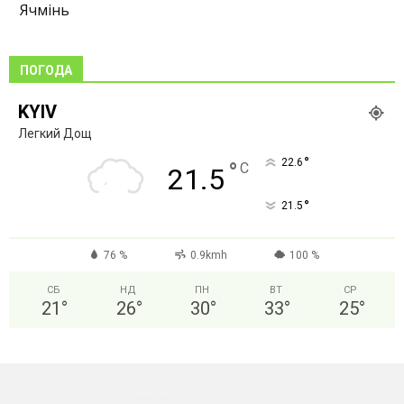
Ячмінь
ПОГОДА
KYIV
Легкий Дощ
°
22.6
°
C
21.5
°
21.5
76 %
0.9kmh
100 %
СБ
НД
ПН
ВТ
СР
21
°
26
°
30
°
33
°
25
°