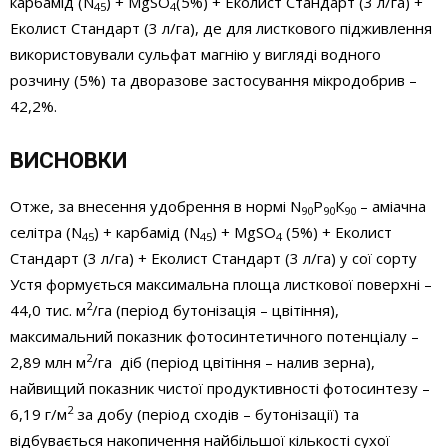
карбамід (N
) + MgSO
(5%) + Еколист Стандарт (3 л/га) +
45
4
Еколист Стандарт (3 л/га), де для листкового підживлення
використовували сульфат магнію у вигляді водного
розчину (5%) та дворазове застосування мікродобрив –
42,2%.
ВИСНОВКИ
Отже, за внесення удобрення в нормі N
Р
К
– аміачна
90
90
90
селітра (N
) + карбамід (N
) + MgSO
(5%) + Еколист
45
45
4
Стандарт (3 л/га) + Еколист Стандарт (3 л/га) у сої сорту
Устя формується максимальна площа листкової поверхні –
2
44,0 тис. м
/га (період бутонізація – цвітіння),
максимальний показник фотосинтетичного потенціалу –
2
2,89 млн м
/га діб (період цвітіння – налив зерна),
найвищий показник чистої продуктивності фотосинтезу –
2
6,19 г/м
за добу (період сходів – бутонізації) та
відбувається накопичення найбільшої кількості сухої