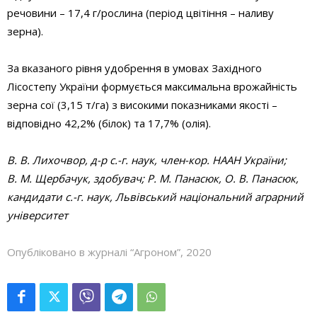
речовини – 17,4 г/рослина (період цвітіння – наливу
зерна).
За вказаного рівня удобрення в умовах Західного
Лісостепу України формується максимальна врожайність
зерна сої (3,15 т/га) з високими показниками якості –
відповідно 42,2% (білок) та 17,7% (олія).
В. В. Лихочвор, д-р с.-г. наук, член-кор. НААН України;
В. М. Щербачук, здобувач; Р. М. Панасюк, О. В. Панасюк,
кандидати с.-г. наук, Львівський національний аграрний
університет
Опубліковано в журналі “Агроном”, 2020