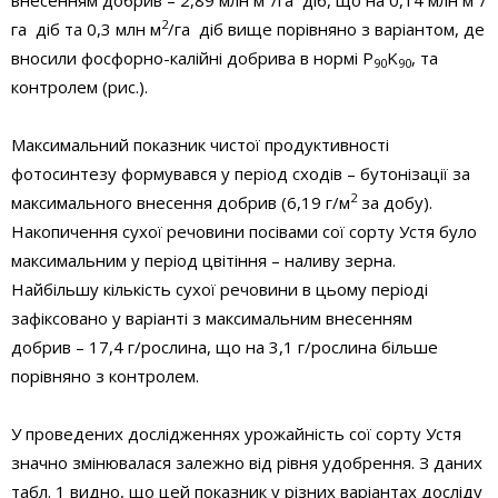
внесенням добрив – 2,89 млн м
/га діб, що на 0,14 млн м
/
2
га діб та 0,3 млн м
/га діб вище порівняно з варіантом, де
вносили фосфорно-калійні добрива в нормі P
K
, та
90
90
контролем (рис.).
Максимальний показник чистої продуктивності
фотосинтезу формувався у період сходів – бутонізації за
2
максимального внесення добрив (6,19 г/м
за добу).
Накопичення сухої речовини посівами сої сорту Устя було
максимальним у період цвітіння – наливу зерна.
Найбільшу кількість сухої речовини в цьому періоді
зафіксовано у варіанті з максимальним внесенням
добрив – 17,4 г/рослина, що на 3,1 г/рослина більше
порівняно з контролем.
У проведених дослідженнях урожайність сої сорту Устя
значно змінювалася залежно від рівня удобрення. З даних
табл. 1 видно, що цей показник у різних варіантах досліду