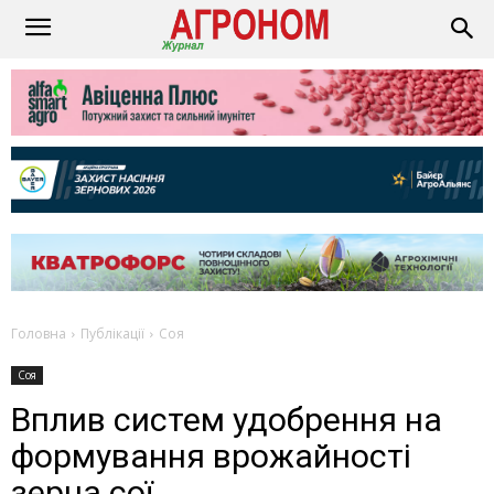
Головна
Публікації
Соя
Соя
Вплив систем удобрення на
формування врожайності
зерна сої