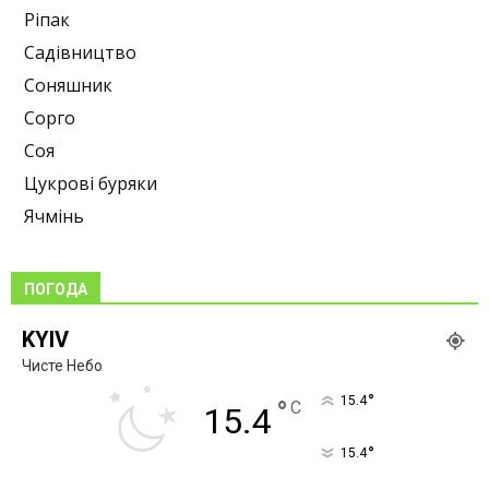
Ріпак
Садівництво
Соняшник
Сорго
Соя
Цукрові буряки
Ячмінь
ПОГОДА
KYIV
Чисте Небо
°
15.4
°
C
15.4
°
15.4