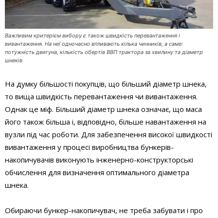
Важливим критерієм вибору є також швидкість перевантаження і
вивантаження. На неї одночасно впливають кілька чинників, а саме:
потужність двигуна, кількість обертів ВВП трактора за хвилину та діаметр
шнеків
На думку більшості покупців, що більший діаметр шнека,
то вища швидкість перевантаження чи вивантаження.
Однак це міф. Більший діаметр шнека означає, що маса
його також більша і, відповідно, більше навантаження на
вузли під час роботи. Для забезпечення високої швидкості
вивантаження у процесі виробництва бункерів-
накопичувачів виконують інженерно-конструкторські
обчислення для визначення оптимального діаметра
шнека.
Обираючи бункер-накопичувач, не треба забувати і про