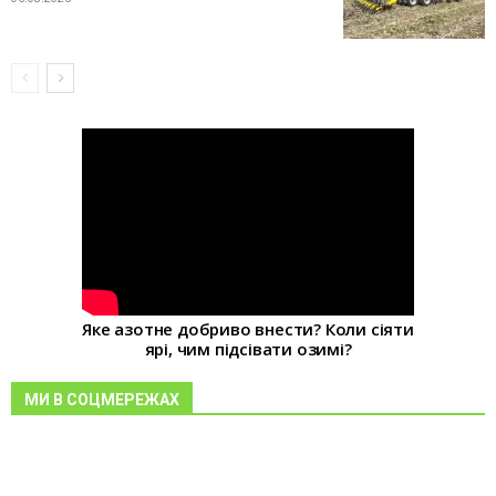
Яке азотне добриво внести? Коли сіяти
ярі, чим підсівати озимі?
МИ В СОЦМЕРЕЖАХ