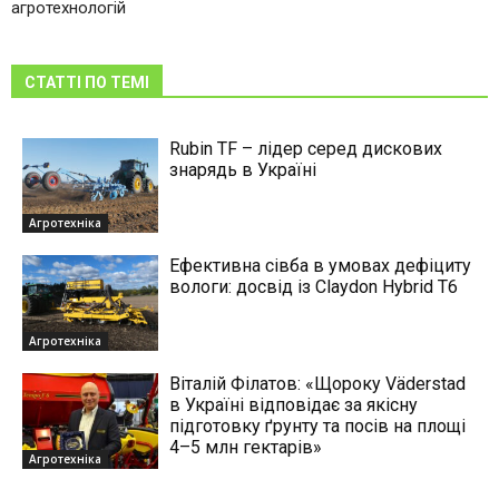
агротехнологій
СТАТТІ ПО ТЕМІ
Rubin TF – лідер серед дискових
знарядь в Україні
Агротехніка
Ефективна сівба в умовах дефіциту
вологи: досвід із Claydon Hybrid Т6
Агротехніка
Віталій Філатов: «Щороку Väderstad
в Україні відповідає за якісну
підготовку ґрунту та посів на площі
4–5 млн гектарів»
Агротехніка