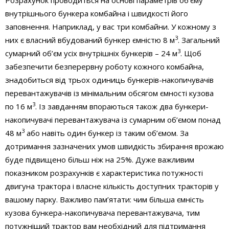
внутрішнього бункера комбайна і швидкості його
заповнення. Наприклад, у вас три комбайни. У кожному з
3
них є власний вбудований бункер ємністю 8 м
. Загальний
3
сумарний об’єм усіх внутрішніх бункерів – 24 м
. Щоб
забезпечити безперервну роботу кожного комбайна,
знадобиться від трьох одиниць бункерів-накопичувачів
перевантажувачів із мінімальним обсягом ємності кузова
3
по 16 м
. Із завданням впораються також два бункери-
накопичувачі перевантажувача із сумарним об’ємом понад
3
48 м
або навіть один бункер із таким об’ємом. За
дотримання зазначених умов швидкість збирання врожаю
буде підвищено більш ніж на 25%. Дуже важливим
показником розрахунків є характеристика потужності
двигуна трактора і власне кількість доступних тракторів у
вашому парку. Важливо пам’ятати: чим більша ємність
кузова бункера-накопичувача перевантажувача, тим
потужніший трактор вам необхідний для підтримання