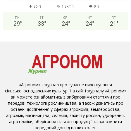
86 %
1.8kmh
0 %
ПН
ВТ
СР
ЧТ
ПТ
29
°
33
°
24
°
24
°
21
°
«Агроном» - журнал про сучасне вирощування
сільськогосподарських культур. На сайті журналу «Агроном»
ви можете ознайомитись з вибірковими статтями про
передові технології рослинництва, а також дізнатись про
останні досягнення у сферах агрономії, землеробства,
агрохімії, насінництва, селекції, захисту рослин, удобрення,
агротехніки, зберігання сільгосппродукції та запозичити
передовий досвід ваших колег.