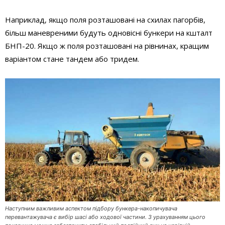
Наприклад, якщо поля розташовані на схилах пагорбів,
більш маневреними будуть одновісні бункери на кшталт
БНП-20. Якщо ж поля розташовані на рівнинах, кращим
варіантом стане тандем або тридем.
Наступним важливим аспектом підбору бункера-накопичувача
перевантажувача є вибір шасі або ходової частини. З урахуванням цього