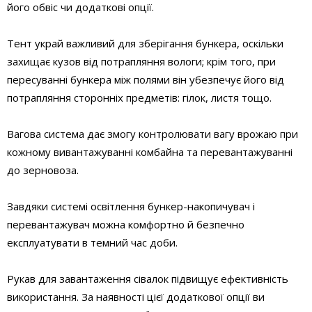
його обвіс чи додаткові опції.
Тент украй важливий для зберігання бункера, оскільки
захищає кузов від потрапляння вологи; крім того, при
пересуванні бункера між полями він убезпечує його від
потрапляння сторонніх предметів: гілок, листя тощо.
Вагова система дає змогу конт­ролювати вагу врожаю при
кожному вивантажуванні комбайна та перевантажуванні
до зерновоза.
Завдяки системі освітлення бункер-накопичувач і
перевантажувач можна комфортно й безпечно
експлуатувати в темний час доби.
Рукав для завантаження сівалок підвищує ефективність
використання. За наявності цієї додаткової опції ви