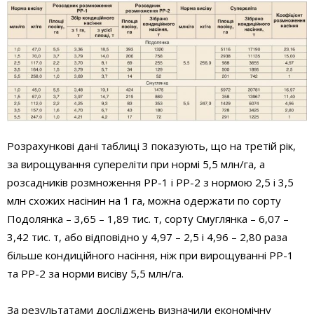
Розрахункові дані таблиці 3 показують, що на третій рік,
за вирощування супереліти при нормі 5,5 млн/га, а
розсадників розмноження РР-1 і РР-2 з нормою 2,5 і 3,5
млн схожих насінин на 1 га, можна одержати по сорту
Подолянка – 3,65 – 1,89 тис. т, сорту Смуглянка – 6,07 –
3,42 тис. т, або відповідно у 4,97 – 2,5 і 4,96 – 2,80 раза
більше кондиційного насіння, ніж при вирощуванні РР-1
та РР-2 за норми висіву 5,5 млн/га.
За результатами досліджень визначили економічну