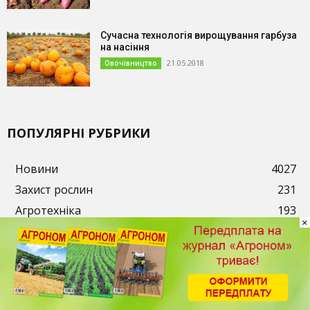
Сучасна технологія вирощування гарбуза
на насіння
21.05.2018
Овочівництво
ПОПУЛЯРНІ РУБРИКИ
Новини
4027
Захист рослин
231
Агротехніка
193
×
Добрива
163
Кукурудза
130
Соняшник
115
Пшениця
106