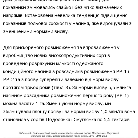
показники змінювались слабко і без чітко визначених
напрямів. Встановлена невелика тенденція підвищення
показників польової схожості у насіння, яке вирощували зі
зменшеними нормами висіву.
Для прискореного розмноження та впровадження у
виробництво нових високопродуктивних сортів
проведено розрахунки кількості одержаного
кондиційного насіння з розсадників розмноження РР-1 і
РР-2 та з посіву супереліти залежно від норм висіву
протягом трьох років (табл. 3). За норми висіву 5,5 млн/га
насінням розсадника розмноження першого року (РР-1)
можна засіяти 1 га. Зменшуючи норму висіву, ми
збільшували площу посіву і за норми висіву 1,0 млн/га вона
становила у сортів Подолянка і Смуглянка по 5,5 гектарів.