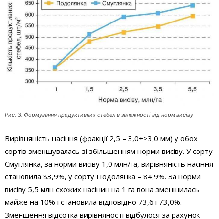
Рис. 3. Формування продуктивних стебел в залежності від норм висіву
Вирівняність насіння (фракції 2,5 – 3,0+>3,0 мм) у обох
сортів зменшувалась зі збільшенням норми висіву. У сорту
Смуглянка, за норми висіву 1,0 млн/га, вирівняність насіння
становила 83,9%, у сорту Подолянка – 84,9%. За норми
висіву 5,5 млн схожих насінин на 1 га вона зменшилась
майже на 10% і становила відповідно 73,6 і 73,0%.
Зменшення відсотка вирівняності відбулося за рахунок