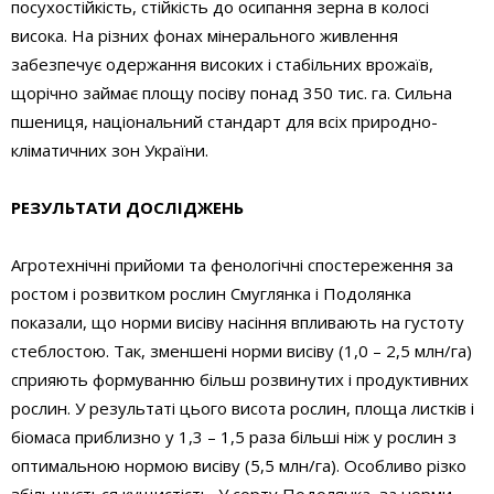
посухостійкість, стійкість до осипання зерна в колосі
висока. На різних фонах мінерального живлення
забезпечує одержання високих і стабільних врожаїв,
щорічно займає площу посіву понад 350 тис. га. Сильна
пшениця, національний стандарт для всіх природно-
кліматичних зон України.
РЕЗУЛЬТАТИ ДОСЛІДЖЕНЬ
Агротехнічні прийоми та фенологічні спостереження за
ростом і розвитком рослин Смуглянка і Подолянка
показали, що норми висіву насіння впливають на густоту
стеблостою. Так, зменшені норми висіву (1,0 – 2,5 млн/га)
сприяють формуванню більш розвинутих і продуктивних
рослин. У результаті цього висота рослин, площа листків і
біомаса приблизно у 1,3 – 1,5 раза більші ніж у рослин з
оптимальною нормою висіву (5,5 млн/га). Особливо різко