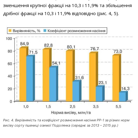
зменшення крупної фракції на 10,3 і 11,9% та збільшення
дрібної фракції на 10,3 і 11,9% відповідно (рис. 4, 5).
Рис. 4. Вирівняність та коефіцієнт розмноження насіння РР-1 за різних норм
висіву сорту пшениці озимої Подолянка (середнє за 2013 – 2015 рр.)