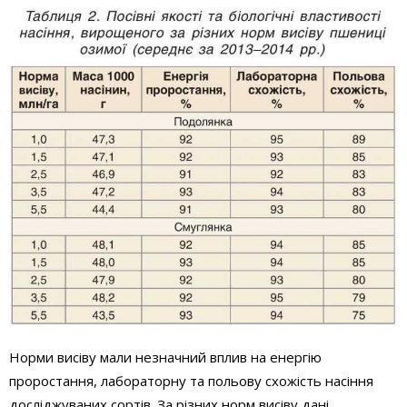
Норми висіву мали незначний вплив на енергію
проростання, лабораторну та польову схожість насіння
досліджуваних сортів. За різних норм висіву дані