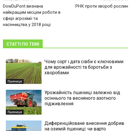
DowDuPont визнана
РНК проти хвороб рослин
найкращим місцем роботи в
сфері агрохімії та
насінництва у 2018 році
СТАТТІ ПО ТЕМІ
Чому сорт і дата сівби є ключовими
для врожайності та боротьби з
хворобами
Пшениця
Урожайність пшениці залежно від
осіннього та весняного азотного
підживлення
Пшениця
Диференційоване внесення добрив
на озимій пшениці: чи варто