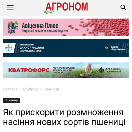
Головна
Публікації
Пшениця
Пшениця
Як прискорити розмноження
насіння нових сортів пшениці