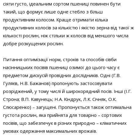
сіяти густо, ідеальним сортом пшениці повинен бути
такий, що формує лише одне стебло з більш
продуктивним колосом. Краще отримати кілька
продуктивних колосів за кількістю і якістю зерна від такої ж
кількості рослин, ніж стільки ж колосів від меншого числа
добре розкущених рослин.
Питання оптимізації норм, строків та способів сівби
насінницьких посівів пшениці озимої до цього часу є
предметом дискусій провідних дослідників. Одні (Г.В.
Гуляєв, Н.В. Бажанов) пропонують застосовувати
розріджений, у тому числі й широкорядний посів. Інші (І.Г.
Строна; В.П. Кавунець; Н.А. Кіндрук, Л.К. Січняк, О.К.
Слюсаренко) – загущені. Пропонується також оптимальна
густота рослин, яка прийнята для товарно – сортових
посівів, що забезпечує в різних природно – кліматичних
умовах одержання максимальних врожаїв.