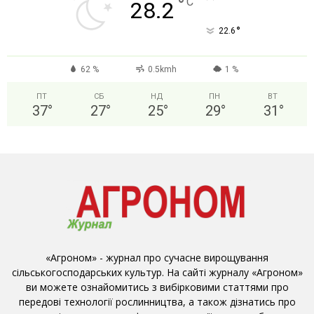
°
C
28.2
°
22.6
62 %
0.5kmh
1 %
ПТ
СБ
НД
ПН
ВТ
37
°
27
°
25
°
29
°
31
°
«Агроном» - журнал про сучасне вирощування
сільськогосподарських культур. На сайті журналу «Агроном»
ви можете ознайомитись з вибірковими статтями про
передові технології рослинництва, а також дізнатись про