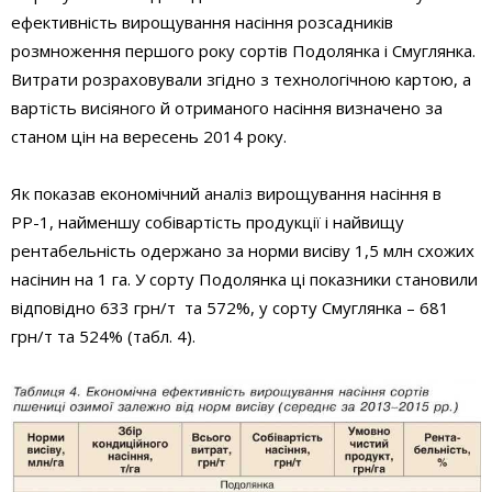
ефективність вирощування насіння розсадників
розмноження першого року сортів Подолянка і Смуглянка.
Витрати розраховували згідно з технологічною картою, а
вартість висіяного й отриманого насіння визначено за
станом цін на вересень 2014 року.
Як показав економічний аналіз вирощування насіння в
РР-1, найменшу собівартість продукції і найвищу
рентабельність одержано за норми висіву 1,5 млн схожих
насінин на 1 га. У сорту Подолянка ці показники становили
відповідно 633 грн/т та 572%, у сорту Смуглянка – 681
грн/т та 524% (табл. 4).