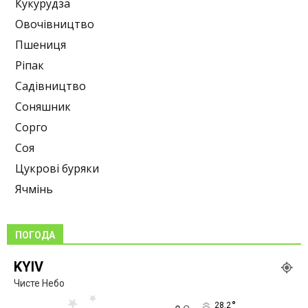
Кукурудза
Овочівництво
Пшениця
Ріпак
Садівництво
Соняшник
Сорго
Соя
Цукрові буряки
Ячмінь
ПОГОДА
KYIV
Чисте Небо
°
28.2