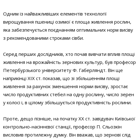
Одним із найважливіших елементів технології
вирощування пшениці озимої є площа живлення рослин,
яка забезпечується поєднанням оптимальних норм висіву
з рекомендованими строками сівби.
Серед перших дослідників, хто почав вивчати вплив площі
живлення на врожайність зернових культур, був професор
Петербурзького університету Ф. Габерляндт. Він ще
наприкінці ХІХ ст. показав, що зі збільшенням площі
живлення за рахунок зменшення норми висіву, зростає
число продуктивних стебел на одну рослину, число зерен
у колосі і, в цілому збільшується продуктивність рослини.
Проте, дещо пізніше, на початку ХХ ст. завідувач Київської
контрольно-насіннєвої станції, професор П. Сльозкін
висловив протилежну думку. Він вважав, що зернові слід