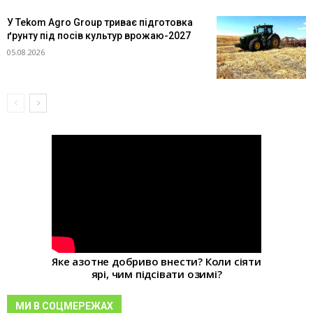
У Tekom Agro Group триває підготовка
ґрунту під посів культур врожаю-2027
05.08.2026
Яке азотне добриво внести? Коли сіяти
ярі, чим підсівати озимі?
МИ В СОЦМЕРЕЖАХ