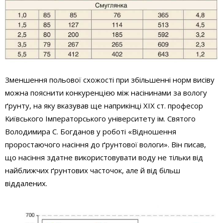
Зменшення польової схожості при збільшенні норм висіву
можна пояснити конкуренцією між насінинами за вологу
ґрунту, на яку вказував ще наприкінці ХІХ ст. професор
Київського Імператорського університету ім. Святого
Володимира С. Богданов у роботі «Відношення
проростаючого насіння до ґрунтової вологи». Він писав,
що насіння здатне використовувати воду не тільки від
найближчих ґрунтових часточок, але й від більш
віддалених.