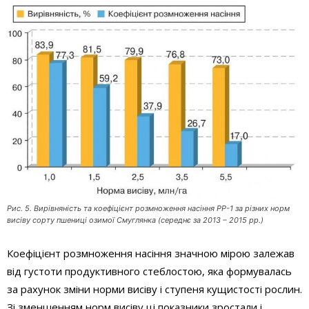
Рис. 5. Вирівняність та коефіцієнт розмноження насіння РР-1 за різних норм
висіву сорту пшениці озимої Смуглянка (середнє за 2013 – 2015 рр.)
Коефіцієнт розмноження насіння значною мірою залежав
від густоти продуктивного стеблостою, яка формувалась
за рахунок зміни норми висіву і ступеня кущистості рослин.
Зі зменшенням норм висіву ці показники зростали і