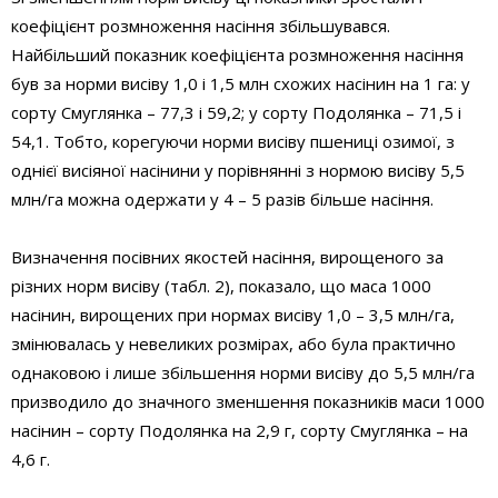
коефіцієнт розмноження насіння збільшувався.
Найбільший показник коефіцієнта розмноження насіння
був за норми висіву 1,0 і 1,5 млн схожих насінин на 1 га: у
сорту Смуглянка – 77,3 і 59,2; у сорту Подолянка – 71,5 і
54,1. Тобто, корегуючи норми висіву пшениці озимої, з
однієї висіяної насінини у порівнянні з нормою висіву 5,5
млн/га можна одержати у 4 – 5 разів більше насіння.
Визначення посівних якостей насіння, вирощеного за
різних норм висіву (табл. 2), показало, що маса 1000
насінин, вирощених при нормах висіву 1,0 – 3,5 млн/га,
змінювалась у невеликих розмірах, або була практично
однаковою і лише збільшення норми висіву до 5,5 млн/га
призводило до значного зменшення показників маси 1000
насінин – сорту Подолянка на 2,9 г, сорту Смуглянка – на
4,6 г.