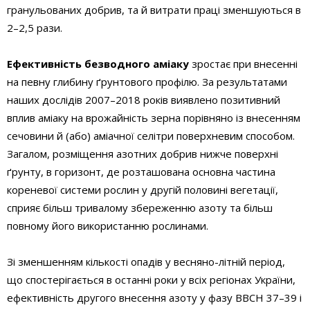
гранульованих добрив, та й витрати праці зменшуються в
2–2,5 рази.
Ефективність безводного аміаку
зростає при внесенні
на певну глибину ґрунтового профілю. За результатами
наших дослідів 2007–2018 років виявлено позитивний
вплив аміаку на врожайність зерна порівняно із внесенням
сечовини й (або) аміачної селітри поверхневим способом.
Загалом, розміщення азотних добрив нижче поверхні
ґрунту, в горизонт, де розташована основна частина
кореневої системи рослин у другій половині вегетації,
сприяє більш тривалому збереженню азоту та більш
повному його використанню рослинами.
Зі зменшенням кількості опадів у весняно-літній період,
що спостерігається в останні роки у всіх регіонах України,
ефективність другого внесення азоту у фазу ВВСН 37–39 і