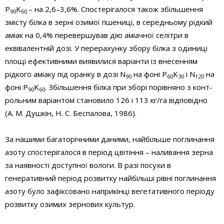
P
K
– на 2,6–3,6%. Спостерігалося також збільшення
90
60
змісту білка в зерні озимої пшениці, в середньому рідкий
аміак на 0,4% перевершував дію аміачної селітри в
еквівалентній дозі. У перерахунку збору білка з одиниці
площі ефективними виявилися варіанти із внесенням
рідкого аміаку під оранку в дозі N
на фоні P
K
і N
на
90
60
30
120
фоні P
K
. Збільшення білка при зборі порівняно з конт­
90
60
роль­ним варіантом становило 126 і 113 кг/га відповідно
(А. М. Душкін, Н. С. Беспалова, 1986).
За нашими багаторічними даними, найбільше поглинання
азоту спостерігалося в період цвітіння – наливання зерна
за наявності доступної вологи. В разі посухи в
генеративний період розвитку найбільші рівні поглинання
азоту було зафіксовано наприкінці вегетативного періоду
розвитку озимих зернових культур.