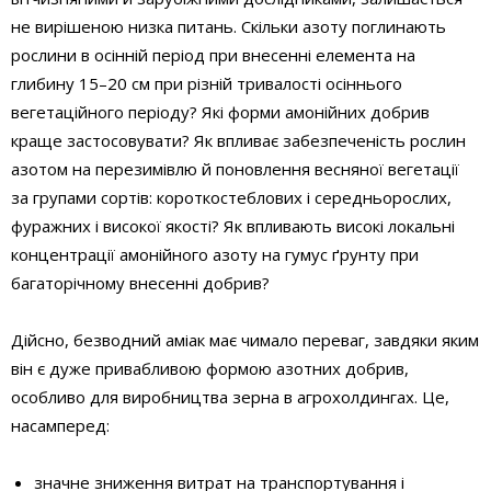
не вирішеною низка питань. Скільки азоту поглинають
рослини в осінній період при внесенні елемента на
глибину 15–20 см при різній тривалості осіннього
вегетаційного періоду? Які форми амонійних добрив
краще застосовувати? Як впливає забезпеченість рослин
азотом на перезимівлю й поновлення весняної вегетації
за групами сортів: короткостеблових і середньорослих,
фуражних і високої якості? Як впливають високі локальні
концентрації амонійного азоту на гумус ґрунту при
багаторічному внесенні добрив?
Дійсно, безводний аміак має чимало переваг, зав­дяки яким
він є дуже привабливою формою азотних добрив,
особливо для виробництва зерна в агрохолдингах. Це,
насамперед:
значне зниження витрат на транспортування і