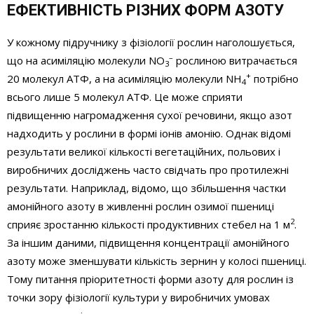
ЕФЕКТИВНІСТЬ РІЗНИХ ФОРМ АЗОТУ
У кожному підручнику з фізіології рослин наголошується,
–
що на асиміляцію молекули NO
рослиною витрачається
3
+
20 молекул АТФ, а на асиміляцію молекули NH
потрібно
4
всього лише 5 молекул АТФ. Це може сприяти
підвищенню нагромадження сухої речовини, якщо азот
надходить у рослини в формі іонів амонію. Однак відомі
результати великої кількості вегетаційних, польових і
виробничих досліджень часто свідчать про протилежні
результати. Наприклад, відомо, що збільшення частки
амонійного азоту в живленні рослин озимої пшениці
2
сприяє зростанню кількості продуктивних стебел на 1 м
.
За іншим даними, підвищення концентрації амонійного
азоту може зменшувати кількість зернин у колосі пшениці.
Тому питання пріоритетності форми азоту для рослин із
точки зору фізіології культури у виробничих умовах