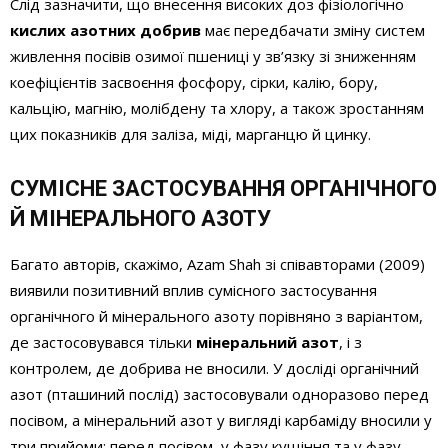
Слід зазначити, що внесення високих доз фізіологічно
кислих азотних добрив
має передбачати зміну систем
живлення посівів озимої пшениці у зв’язку зі зниженням
коефіцієнтів засвоєння фосфору, сірки, калію, бору,
кальцію, магнію, молібдену та хлору, а також зростанням
цих показників для заліза, міді, марганцю й цинку.
СУМІСНЕ ЗАСТОСУВАННЯ ОРГАНІЧНОГО
Й МІНЕРАЛЬНОГО АЗОТУ
Багато авторів, скажімо, Azam Shah зі співавторами (2009)
виявили позитивний вплив сумісного застосування
органічного й мінерального азоту порівняно з варіантом,
де застосовувався тільки
мінеральний азот
, і з
контролем, де добрива не вносили. У досліді органічний
азот (пташиний послід) застосовували одноразово перед
посівом, а мінеральний азот у вигляді карбаміду вносили у
три прийоми: перед посівом, у фазу кущіння та у фазу