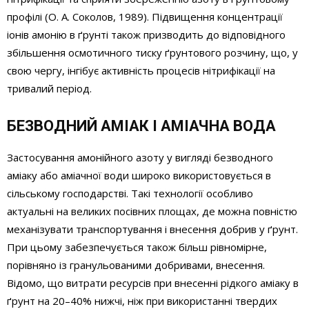
профілі (О. А. Соколов, 1989). Підвищення концентрації
іонів амонію в ґрунті також призводить до відповідного
збільшення осмотичного тиску ґрунтового розчину, що, у
свою чергу, інгібує активність процесів нітрифікації на
тривалий період.
БЕЗВОДНИЙ АМІАК І АМІАЧНА ВОДА
Застосування амонійного азоту у вигляді безводного
аміаку або аміачної води широко використовується в
сільському господарстві. Такі технології особливо
актуальні на великих посівних площах, де можна повністю
механізувати транспортування і внесення добрив у ґрунт.
При цьому забезпечується також більш рівномірне,
порівняно із гранульованими добривами, внесення.
Відомо, що витрати ресурсів при внесенні рідкого аміаку в
ґрунт на 20–40% нижчі, ніж при використанні твердих