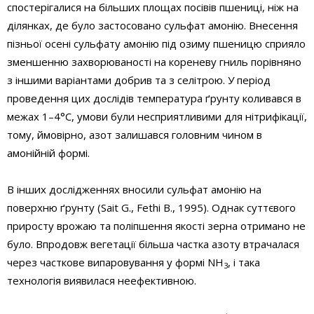
спостерігалися на більших площах посівів пшениці, ніж на
ділянках, де було застосовано сульфат амонію. Внесення
пізньої осені сульфату амонію під озиму пшеницю сприяло
зменшенню захворюваності на кореневу гниль порівняно
з іншими варіантами добрив та з селітрою. У період
проведення цих дослідів температура ґрунту коливався в
межах 1–4°С, умови були несприятливими для нітрифікації,
тому, ймовірно, азот залишався головним чином в
амонійній формі.
В інших дослідженнях вносили сульфат амонію на
поверхню ґрунту (Sait G., Fethi B., 1995). Однак суттєвого
приросту врожаю та поліпшення якості зерна отримано не
було. Впродовж вегетації більша частка азоту втрачалася
через часткове випаровування у формі NH
, і така
3
технологія виявилася неефективною.