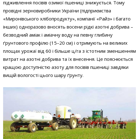
підживлення посівів озимої пшениці знижується. Тому
провідні зерновиробники України (підприємства
«Миронівського хлібопродукту», компанії «Райз» і багато
інших) одноразово вносять восени рідкі азотні добрива –
безводний аміак і аміачну воду на певну глибину
ґрунтового профілю (15–20 см) і отримують на великих
площах урожаї від 60 і більше ц/га з істотним зменшенням
витрат на азотні добрива та їх внесення. Це пояснюється
кращою доступністю азоту для посівів пшениці завдяки
вищій вологості цього шару ґрунту.