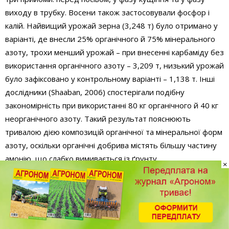
виходу в трубку. Восени також застосовували фосфор і
калій. Найвищий урожай зерна (3,248 т) було отримано у
варіанті, де внесли 25% органічного й 75% мінерального
азоту, трохи менший урожай – при внесенні карбаміду без
використання органічного азоту – 3,209 т, низький урожай
було зафіксовано у контрольному варіанті – 1,138 т. Інші
дослідники (Shaaban, 2006) спостерігали подібну
закономірність при використанні 80 кг органічного й 40 кг
неорганічного азоту. Такий результат пояснюють
тривалою дією композицій органічної та мінеральної форм
азоту, оскільки органічні добрива містять більшу частину
амонію, що слабко вимивається із ґрунту.
×
АМОНІЙНИЙ АЗОТ ЯК ЧИННИК
РЕГУЛЯЦІЇ КОНКУРЕНЦІЇ РОСЛИН В
АГРОФІТОЦЕНОЗАХ