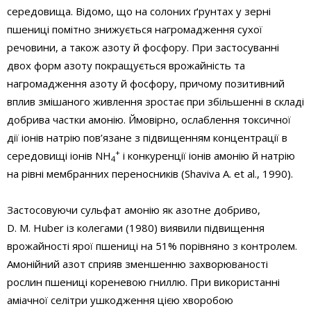
середовища. Відомо, що на солоних ґрунтах у зерні
пшениці помітно знижується нагромадження сухої
речовини, а також азоту й фосфору. При застосуванні
двох форм азоту покращується врожайність та
нагромадження азоту й фосфору, причому позитивний
вплив змішаного живлення зростає при збільшенні в складі
добрива частки амонію. Ймовірно, ослаблення токсичної
дії іонів натрію пов’язане з підвищенням концентрації в
+
середовищі іонів NH
і конкуренції іонів амонію й натрію
4
на рівні мембранних переносників (Shaviva A. et al., 1990).
Застосовуючи сульфат амонію як азотне добриво,
D. M. Huber із колегами (1980) виявили підвищення
врожайності ярої пшениці на 51% порівняно з контролем.
Амонійний азот сприяв зменшенню захворюваності
рослин пшениці кореневою гниллю. При використанні
аміачної селітри ушкодження цією хворобою