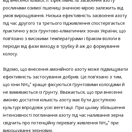
рослинами озимої пшениці значною мірою залежить від
умов вирощування. Низька ефективність засвоєння азоту
під час другого та третього підживлення спостерігається
практично у всіх ґрунтово-кліматичних зонах України, що
пов’язано з високими температурами і браком вологи в
періоди від фази виходу в трубку й аж до формування
колосу.
Відомо, що внесення амонійного азоту може підвищувати
ефективність застосування добрив. Це пов’язано з тим,
+
що іони NH
краще фіксуються ґрунтовими колоїдами й
4
не вимиваються із ґрунту. Вважається, що при внесенні
амонію достатня кількість азоту має бути доступною
культурі впродовж усієї вегетації. При цьому збільшення
інтенсивності поглинання азоту під час наливання зерна
+
свідчить про потенційну перевагу живлення NH
при
4
вирощуванні зернових.