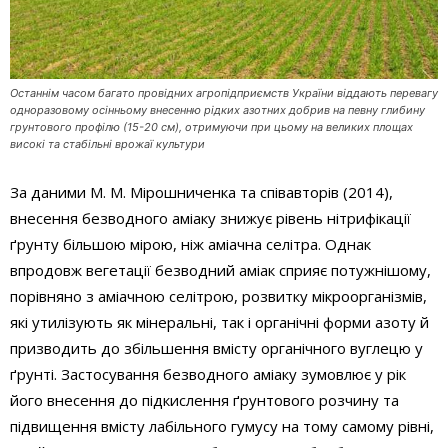
Останнім часом багато провідних агропідприємств України віддають перевагу
одноразовому осінньому внесенню рідких азотних добрив на певну глибину
грунтового профілю (15-20 см), отримуючи при цьому на великих площах
високі та стабільні врожаї культури
За даними М. М. Мірошниченка та співавторів (2014),
внесення безводного аміаку знижує рівень нітрифікації
ґрунту більшою мірою, ніж аміачна селітра. Однак
впродовж вегетації безводний аміак сприяє потужнішому,
порівняно з аміачною селітрою, розвитку мікроорганізмів,
які утилізують як мінеральні, так і органічні форми азоту й
призводить до збільшення вмісту органічного вуглецю у
ґрунті. Застосування безводного аміаку зумовлює у рік
його внесення до підкислення ґрунтового розчину та
підвищення вмісту лабільного гумусу на тому самому рівні,