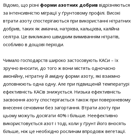
Відомо, що різні
форми азотних добрив
відрізняються
за інтенсивністю міграції у ґрунтовому профілі. Високі
втрати азоту спостерігаються при використанні нітратних
добрив, таких як аміачна, натрієва, кальцієва, калійна
селітра. Це викликано швидким вимиванням нітратів,
особливо в дощові періоди.
Чимало господарств широко застосовують КАСи – їх
зручно вносити, до того ж вони містять одночасно
амонійну, нітратну й амідну форми азоту, які взаємно
доповнюють одна одну. Але при підвищеній температурі
ефективність КАСів знижується. Низька ефективність
засвоєння азоту спостерігається також при поверхневому
внесенні сечовини без загортання. Втрати азоту при
цьому можуть досягати 40% і більше. Неефективно
використовується азот і тоді, коли у ґрунт його вносять
більше, ніж це необхідно рослинам впродовж вегетації.