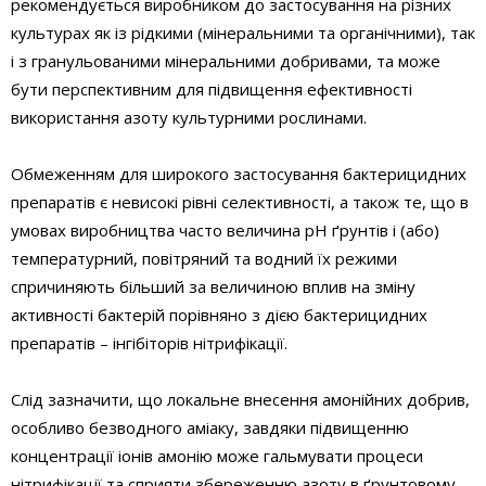
рекомендується виробником до застосування на різних
культурах як із рідкими (мінеральними та органічними), так
і з гранульованими мінеральними добривами, та може
бути перспективним для підвищення ефективності
використання азоту культурними рослинами.
Обмеженням для широкого застосування бактерицидних
препаратів є невисокі рівні селективності, а також те, що в
умовах виробництва часто величина рН ґрунтів і (або)
температурний, повітряний та водний їх режими
спричиняють більший за величиною вплив на зміну
активності бактерій порівняно з дією бактерицидних
препаратів – інгібіторів нітрифікації.
Слід зазначити, що локальне внесення амонійних добрив,
особливо безводного аміаку, завдяки підвищенню
концентрації іонів амонію може гальмувати процеси
нітрифікації та сприяти збереженню азоту в ґрунтовому