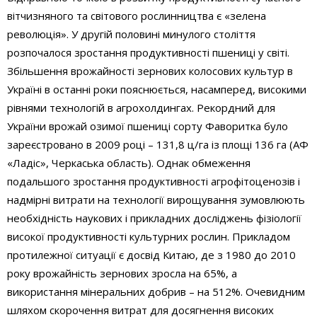
вітчизняного та світового рослинництва є «зелена
революція». У другій половині минулого століття
розпочалося зростання продуктивності пшениці у світі.
Збільшення врожайності зернових колосових культур в
Україні в останні роки пояснюється, насамперед, високими
рівнями технологій в агрохолдингах. Рекордний для
України врожай озимої пшениці сорту Фаворитка було
зареєстровано в 2009 році – 131,8 ц/га із площі 136 га (АФ
«Ладіс», Черкаська область). Однак обмеження
подальшого зростання продуктивності агрофітоценозів і
надмірні витрати на технології вирощування зумовлюють
необхідність наукових і прикладних досліджень фізіології
високої продуктивності культурних рослин. Прикладом
протилежної ситуації є досвід Китаю, де з 1980 до 2010
року врожайність зернових зросла на 65%, а
використання мінеральних добрив – на 512%. Очевидним
шляхом скорочення витрат для досягнення високих