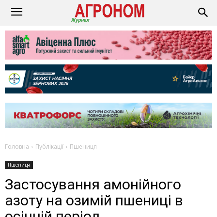
Головна
Публікації
Пшениця
Пшениця
Застосування амонійного
азоту на озимій пшениці в
осінній період