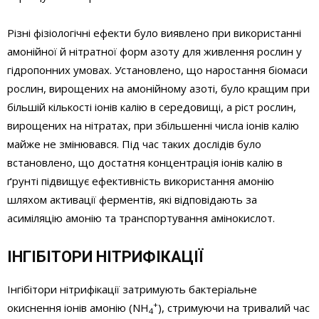
Різні фізіологічні ефекти було виявлено при використанні
амонійної й нітратної форм азоту для живлення рослин у
гідропонних умовах. Установлено, що наростання біомаси
рослин, вирощених на амонійному азоті, було кращим при
більшій кількості іонів калію в середовищі, а ріст рослин,
вирощених на нітратах, при збільшенні числа іонів калію
майже не змінювався. Під час таких дослідів було
встановлено, що достатня концентрація іонів калію в
ґрунті підвищує ефективність використання амонію
шляхом активації ферментів, які відповідають за
асиміляцію амонію та транспортування амінокислот.
ІНГІБІТОРИ НІТРИФІКАЦІЇ
Інгібітори нітрифікації затримують бактеріальне
+
окиснення іонів амонію (NН
), стримуючи на тривалий час
4