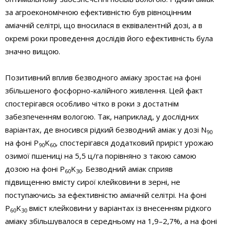
за агроекономічною ефективністю був рівноцінним
аміачній селітрі, що вносилася в еквівалентній дозі, а в
окремі роки проведення дослідів його ефективність була
значно вищою.
Позитивний вплив безводного аміаку зростає на фоні
збільшеного фосфорно-калійного живлення. Цей факт
спостерігався особливо чітко в роки з достатнім
забезпеченням вологою. Так, наприклад, у дослідних
варіантах, де вносився рідкий безводний аміак у дозі N
90
на фоні P
K
, спостерігався додатковий приріст урожаю
90
60
озимої пшениці на 5,5 ц/га порівняно з такою самою
дозою на фоні P
K
. Безводний аміак сприяв
60
30
підвищенню вмісту сирої клейковини в зерні, не
поступаючись за ефективністю аміачній селітрі. На фоні
P
K
вміст клейковини у варіантах із внесенням рідкого
60
30
аміаку збільшувалося в середньому на 1,9–2,7%, а на фоні