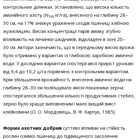
контрольних ділянках. Установлено, що висока кількість
амонійного азоту (N
кг/га), внесеного на глибину 28–
160
30 см, на 17% знижує ураження сходів пшениці хлібною
жужелицею. Високі концентрації парів аміаку згубно
впливають на личинки шкідників, відкладені в зоні 20–
30 см. Автори зазначають, що в середньому високі врожаї
було отримано у варіантах із глибокою заробкою аміачної
води. У дослідних варіантах спостерігався приріст урожаю
від 9,4 до 10,2 ц/га порівняно з контрольним варіантом.
Крім збільшення врожайності, внесення аміачної води на
глибину 28–30 см поліпшувало якісні показники зерна:
спостерігалося збільшення кількості продуктивних стебел,
зерно було краще виповненим і мало вищий вміст
клейковини (О. О. Мордовець, В. Ф. Карпук, 1985).
Форма азотних добрив
суттєво впливає на стійкість
рослин озимої пшениці до підвищеного засолення