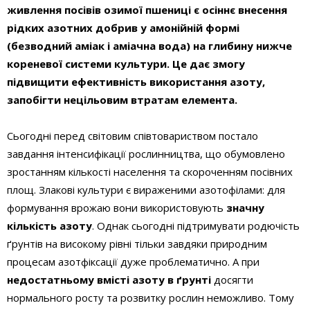
живлення посівів озимої пшениці
є осіннє внесення
рідких азотних добрив у амонійній формі
(безводний аміак і аміачна вода) на глибину нижче
кореневої системи культури. Це дає змогу
підвищити ефективність використання азоту,
запобігти нецільовим втратам елемента.
Сьогодні перед світовим співтовариством постало
завдання інтенсифікації рослинництва, що обумовлено
зростанням кількості населення та скороченням посівних
площ. Злакові культури є вираженими азотофілами: для
формування врожаю вони використовують
знач­ну
кількість азоту
. Однак сьогодні підтримувати родючість
ґрунтів на високому рівні тільки завдяки природним
процесам азотфіксації дуже проблематично. А при
недостатньому вмісті азоту в ґрунті
досягти
нормального росту та розвитку рослин неможливо. Тому