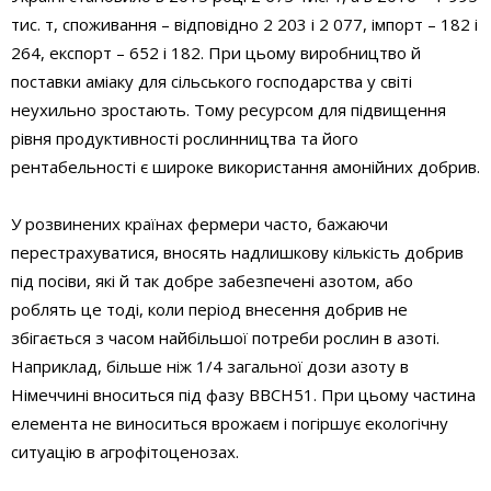
тис. т, споживання – відповідно 2 203 і 2 077, імпорт – 182 і
264, експорт – 652 і 182. При цьому виробництво й
поставки аміаку для сільського господарства у світі
неухильно зростають. Тому ресурсом для підвищення
рівня продуктивності рослинництва та його
рентабельності є широке використання амонійних добрив.
У розвинених країнах фермери часто, бажаючи
перестрахуватися, вносять надлишкову кількість добрив
під посіви, які й так добре забезпечені азотом, або
роблять це тоді, коли період внесення добрив не
збігається з часом найбільшої потреби рослин в азоті.
Наприклад, більше ніж 1/4 загальної дози азоту в
Німеччині вноситься під фазу ВВСН51. При цьому частина
елемента не виноситься врожаєм і погіршує екологічну
ситуацію в агрофітоценозах.