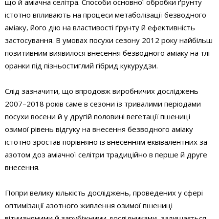
що й аміачна селітра. Способи основної обробки ґрунту
істотно впливають на процеси метаболізації безводного
аміаку, його дію на властивості ґрунту й ефективність
застосування. В умовах посухи сезону 2012 року найбільш
позитивним виявилося внесення безводного аміаку на тлі
оранки під пізньостиглий гібрид кукурудзи.
Слід зазначити, що впродовж виробничих досліджень
2007–2018 років саме в сезони із тривалими періодами
посухи восени й у другій половині вегетації пшениці
озимої рівень відгуку на внесення безводного аміаку
істотно зростав порівняно із внесенням еквівалентних за
азотом доз аміачної селітри традиційно в перше й друге
внесення.
Попри велику кількість досліджень, проведених у сфері
оптимізації азотного живлення озимої пшениці
вітчизняними й зарубіжними дослідниками, залишається