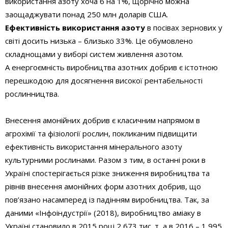
використання азоту хоча б на 1%, щорічно можна
заощаджувати понад 250 млн доларів США.
Ефективність використання азоту
в посівах зернових у
світі досить низька – близько 33%. Це обумовлено
складнощами у виборі систем живлення азотом.
А енергоємність виробництва азотних добрив є істотною
перешкодою для досягнення високої рентабельності
рослинництва.
Внесення амонійних добрив є класичним напрямом в
агрохімії та фізіології рослин, покликаним підвищити
ефективність використання мінерального азоту
культурними рослинами. Разом з тим, в останні роки в
Україні спостерігається різке зниження виробництва та
рівнів внесення амонійних форм азотних добрив, що
пов’язано насамперед із падінням виробництва. Так, за
даними «Інфоіндустрії» (2018), виробництво аміаку в
Україні становило в 2015 році 2 673 тис. т, а в 2016 – 1 995