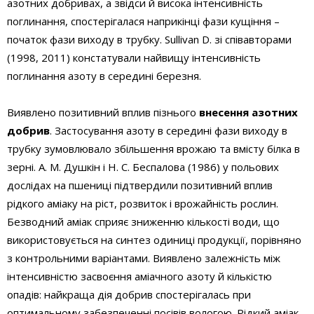
азотних добривах, а звідси й висока інтенсивність
поглинання, спостерігалася наприкінці фази кущіння –
початок фази виходу в трубку. Sullivan D. зі співавторами
(1998, 2011) констатували найвищу інтенсивність
поглинання азоту в середині березня.
Виявлено позитивний вплив пізнього
внесення азотних
добрив
. Застосування азоту в середині фази виходу в
трубку зумовлювало збільшення врожаю та вмісту білка в
зерні. А. М. Душкін і Н. С. Беспалова (1986) у польових
дослідах на пшениці підтвердили позитивний вплив
рідкого аміаку на ріст, розвиток і врожайність рослин.
Безводний аміак сприяє зниженню кількості води, що
використовується на синтез одиниці продукції, порівняно
з контрольними варіантами. Виявлено залежність між
інтенсивністю засвоєння аміачного азоту й кількістю
опадів: найкраща дія добрив спостерігалась при
оптимальному забезпеченні посівів вологою. Рідкий аміак