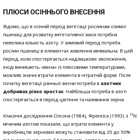
ПЛЮСИ ОСІННЬОГО ВНЕСЕННЯ
Відомо, що в осінній період вегетації рослинам озимої
пшениці для розвитку вегетативної маси потрібна
невелика кількість азоту. У зимовий період потреба
рослин пшениці в елементах живлення мінімальна. В цей
період, коли спостерігається надлишкове зволоження,
іноді виникають «вікна» із плюсовими температурами,
можливі значні втрати елемента в нітратній формі. Після
початку вегетації ранньої весни потреба в
азотних
добривах різко зростає
. Найбільша потреба в азоті
спостерігається в період цвітіння та наливання зерна.
15
Класичні дослідження Олсона (1984), Френсіса (1993) з
N
міченим азотом показали, що втрати елемента у
виробництві зернових можуть становити від 20 до 50%
від внесеної кількості. Ефективність засвоєння азоту