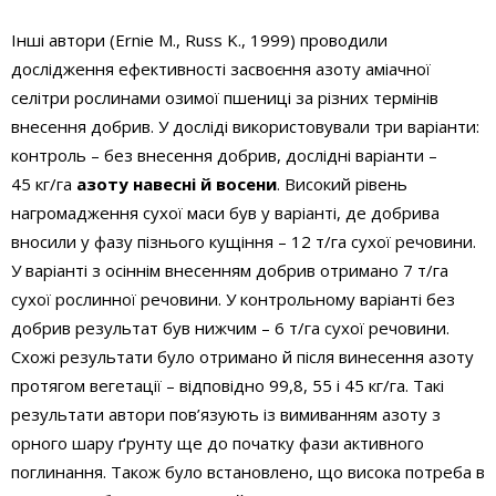
Інші автори (Ernie M., Russ K., 1999) проводили
дослідження ефективності засвоєння азоту аміачної
селітри рослинами озимої пшениці за різних термінів
внесення добрив. У досліді використовували три варіанти:
контроль – без внесення добрив, дослідні варіанти –
45 кг/га
азоту навесні й восени
. Високий рівень
нагромадження сухої маси був у варіанті, де добрива
вносили у фазу пізнього кущіння – 12 т/га сухої речовини.
У варіанті з осіннім внесенням добрив отримано 7 т/га
сухої рослинної речовини. У контрольному варіанті без
добрив результат був нижчим – 6 т/га сухої речовини.
Схожі результати було отримано й після винесення азоту
протягом вегетації – відповідно 99,8, 55 і 45 кг/га. Такі
результати автори пов’язують із вимиванням азоту з
орного шару ґрунту ще до початку фази активного
поглинання. Також було встановлено, що висока потреба в