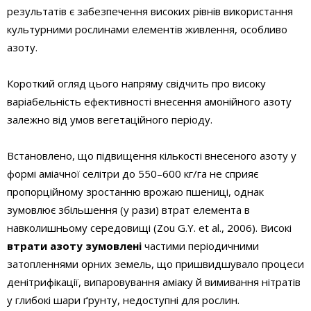
результатів є забезпечення високих рівнів використання
культурними рослинами елементів живлення, особливо
азоту.
Короткий огляд цього напряму свідчить про високу
варіабельність ефективності внесення амонійного азоту
залежно від умов вегетаційного періоду.
Встановлено, що підвищення кількості внесеного азоту у
формі аміачної селітри до 550–600 кг/га не сприяє
пропорційному зростанню врожаю пшениці, однак
зумовлює збільшення (у рази) втрат елемента в
навколишньому сере­довищі (Zou G.Y. et al., 2006). Високі
втрати азоту зумовлені
частими періодичними
затопленнями орних земель, що пришвидшувало процеси
денітрифікації, випаровування аміаку й вимивання нітратів
у глибокі шари ґрунту, недоступні для рослин.