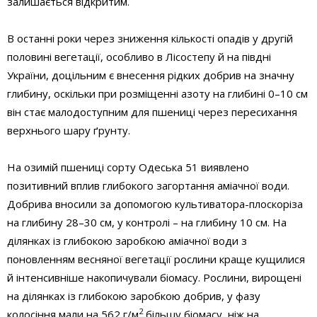
залишається відкритим.
В останні роки через зниження кількості опадів у другій
половині вегетації, особливо в Лісостепу й на півдні
України, доцільним є внесення рідких добрив на значну
глибину, оскільки при розміщенні азоту на глибині 0–10 см
він стає малодоступним для пшениці через пересихання
верхнього шару ґрунту.
На озимій пшениці сорту Одеська 51 виявлено
позитивний вплив глибокого загортання аміачної води.
Добрива вносили за допомогою культиватора-плоскоріза
на глибину 28–30 см, у контролі – на глибину 10 см. На
ділянках із глибокою заробкою аміачної води з
поновленням весняної вегетації рослини краще кущилися
й інтенсивніше накопичували біомасу. Рослини, вирощені
на ділянках із глибокою заробкою добрив, у фазу
2
колосіння мали на 562 г/м
більшу біомасу, ніж на