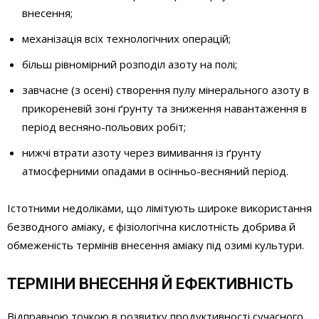
внесення;
механізація всіх технологічних операцій;
більш рівномірний розподіл азоту на полі;
завчасне (з осені) створення пулу мінерального азоту в
прикореневій зоні ґрунту та зниження навантаження в
період весняно-польових робіт;
нижчі втрати азоту через вимивання із ґрунту
атмосферними опадами в осінньо-весняний період.
Істотними недоліками, що лімітують широке використання
безводного аміаку, є фізіологічна кислотність добрива й
обмеженість термінів внесення аміаку під озимі культури.
ТЕРМІНИ ВНЕСЕННЯ Й ЕФЕКТИВНІСТЬ
Відправною точкою в розвитку продуктивності сучасного