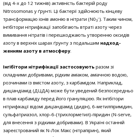
(від 4-х до 12 тижнів) активність бактерій роду
Nitrosomonas у ґрунті. Ці бактерії здійснюють кінцеву
–
трансформацію іонів амонію в нітрати (N0
). Таким чином,
3
інгібітори нітрифікації запобігають втраті азоту через
вимивання нітратів і перешкоджають утворенню оксидів
азоту в верхніх шарах ґрунту з подальшим
надход­
женням азоту в атмосферу
.
Інгібітори нітрифікації застосовують
разом зі
складними добривами, рідким аміаком, аміачною водою,
розчинами із вмістом азоту, з карбамідом. Наприклад,
диціандіамід (ДЦДА) може бути уведений безпосередньо
в плав карбаміду перед його грануляцією. Як інгібітори
нітрифікації відомі диціандіамід (дидін), 6-метилпіримідин,
сульфатриазол, хлор-6-(трихлорметил)-піридин (N-serve,
для внесення з рідкими добривами). В Україні останній
зареєстрований як N-Лок Maкс (нітрапірин), який