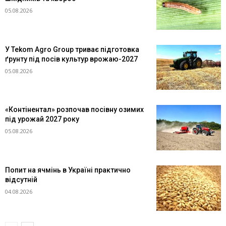
05.08.2026
У Tekom Agro Group триває підготовка
ґрунту під посів культур врожаю-2027
05.08.2026
«Контінентал» розпочав посівну озимих
під урожай 2027 року
05.08.2026
Попит на ячмінь в Україні практично
відсутній
04.08.2026