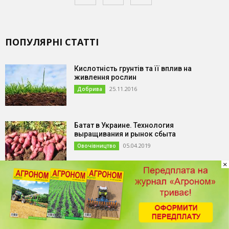
ПОПУЛЯРНІ СТАТТІ
Кислотність грунтів та її вплив на
живлення рослин
25.11.2016
Добрива
Батат в Украине. Технология
выращивания и рынок сбыта
05.04.2019
Овочівництво
×
Сучасна технологія вирощування гарбуза
на насіння
21.05.2018
Овочівництво