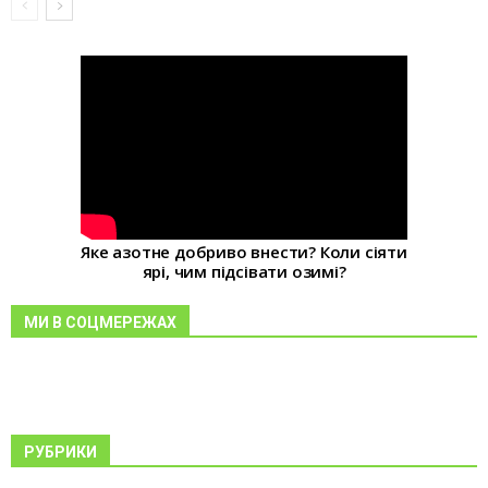
Яке азотне добриво внести? Коли сіяти
ярі, чим підсівати озимі?
МИ В СОЦМЕРЕЖАХ
РУБРИКИ