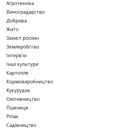
Агротехніка
Виноградарство
Добрива
Жито
Захист рослин
Землеробство
Інтерв’ю
Інші культури
Картопля
Кормовиробництво
Кукурудза
Овочівництво
Пшениця
Ріпак
Садівництво