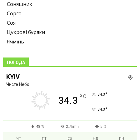
Соняшник
Сорго
Соя
Цукрові буряки
Ячмінь
ПОГОДА
KYIV
Чисте Небо
°
34.3
°
C
34.3
°
34.3
48 %
2.7kmh
5 %
ЧТ
ПТ
СБ
НД
ПН