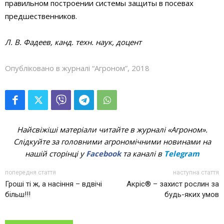
правильном построении системы защиты в посевах
предшественников.
Л. В. Фадеев, канд. техн. наук, доцент
Опубліковано в журналі “Агроном”, 2018
Найсвіжіші матеріали читайте в журналі «Агроном».
Слідкуйте за головними агрономічними новинами на
нашій сторінці у
Facebook
та каналі в
Telegram
попередня стаття
наступна стаття
Гроші ті ж, а насіння – вдвічі
Акріс® – захист рослин за
більш!!!
будь-яких умов