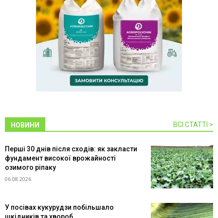
ВСІ СТАТТІ >
НОВИНИ
Перші 30 днів після сходів: як закласти
фундамент високої врожайності
озимого ріпаку
06.08.2026
У посівах кукурудзи побільшало
шкідників та хвороб