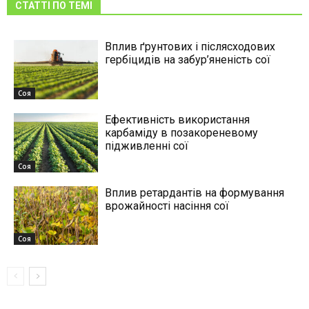
СТАТТІ ПО ТЕМІ
Вплив ґрунтових і післясходових
гербіцидів на забур’яненість сої
Соя
Ефективність використання
карбаміду в позакореневому
підживленні сої
Соя
Вплив ретардантів на формування
врожайності насіння сої
Соя