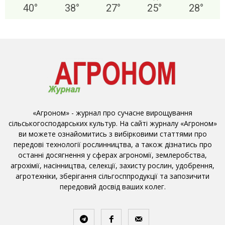
40
°
38
°
27
°
25
°
28
°
«Агроном» - журнал про сучасне вирощування
сільськогосподарських культур. На сайті журналу «Агроном»
ви можете ознайомитись з вибірковими статтями про
передові технології рослинництва, а також дізнатись про
останні досягнення у сферах агрономії, землеробства,
агрохімії, насінництва, селекції, захисту рослин, удобрення,
агротехніки, зберігання сільгосппродукції та запозичити
передовий досвід ваших колег.